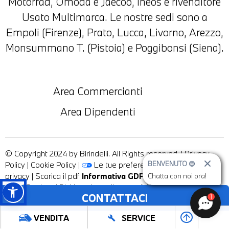
Motorrad, Omoda e Jaecoo, Ineos e rivenditore
Usato Multimarca. Le nostre sedi sono a
Empoli (Firenze), Prato, Lucca, Livorno, Arezzo,
Monsummano T. (Pistoia) e Poggibonsi (Siena).
Area Commercianti
Area Dipendenti
© Copyright 2024 by Birindelli. All Rights reserved. |
Privacy
Policy
|
Cookie Policy
|
Le tue preferenze relative alla
BENVENUTO 😊
privacy
|
Scarica il pdf
Informativa GDPR
|
MINI Cardata
|
Chatta con noi ora!
BMW Cardata
|
Dichiarazione di accessibilità
CONTATTACI
1
arrow_upward
VENDITA
SERVICE
build