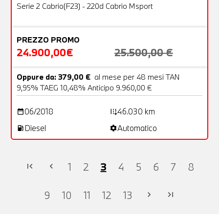
OFFERTA
Serie 2 Cabrio(F23) - 220d Cabrio Msport
PREZZO PROMO
24.900,00€
25.500,00 €
Oppure da: 379,00 €
al mese per 48 mesi TAN
9,95% TAEG 10,48% Anticipo 9.960,00 €
06/2018
46.030 km
date_range
add_road
Diesel
Automatico
local_gas_station
settings
1
2
3
4
5
6
7
8
first_page
chevron_left
9
10
11
12
13
chevron_right
last_page