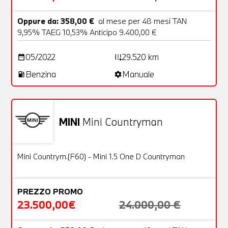
Oppure da: 358,00 €
al mese per 48 mesi TAN
9,95% TAEG 10,53% Anticipo 9.400,00 €
05/2022
29.520 km
date_range
add_road
Benzina
Manuale
local_gas_station
settings
MINI
Mini Countryman
Usato
21 Foto
OFFERTA
Mini Countrym.(F60) - Mini 1.5 One D Countryman
PREZZO PROMO
23.500,00€
24.000,00 €