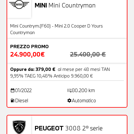
MINI
Mini Countryman
Usato
27 Foto
OFFERTA
Mini Countrym.(F60) - Mini 2.0 Cooper D Yours
Countryman
PREZZO PROMO
24.900,00€
25.400,00 €
Oppure da: 379,00 €
al mese per 48 mesi TAN
9,95% TAEG 10,48% Anticipo 9.960,00 €
01/2022
80.200 km
date_range
add_road
Diesel
Automatico
local_gas_station
settings
PEUGEOT
3008 2ª serie