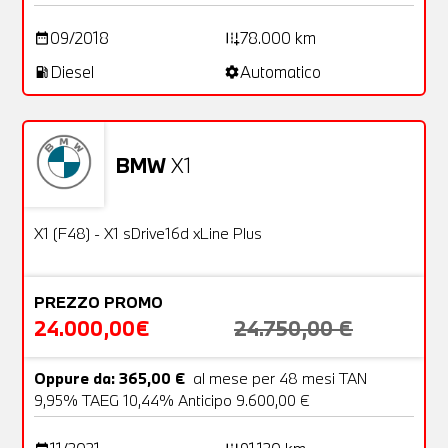
09/2018
78.000 km
date_range
add_road
Diesel
Automatico
local_gas_station
settings
BMW
X1
Usato
26 Foto
OFFERTA
X1 (F48) - X1 sDrive16d xLine Plus
PREZZO PROMO
24.000,00€
24.750,00 €
Oppure da: 365,00 €
al mese per 48 mesi TAN
9,95% TAEG 10,44% Anticipo 9.600,00 €