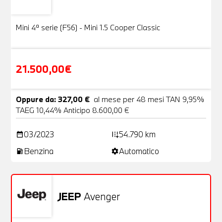
Usato
VENDUTA
Mini 4ª serie (F56) - Mini 1.5 Cooper Classic
21.500,00€
Oppure da: 327,00 €
al mese per 48 mesi TAN 9,95%
TAEG 10,44% Anticipo 8.600,00 €
03/2023
54.790 km
date_range
add_road
Benzina
Automatico
local_gas_station
settings
JEEP
Avenger
Usato
23 Foto