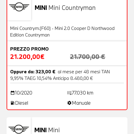
MINI
Mini Countryman
Usato
22 Foto
OFFERTA
Mini Countrym.(F60) - Mini 2.0 Cooper D Northwood
Edition Countryman
PREZZO PROMO
21.200,00€
21.700,00 €
Oppure da: 323,00 €
al mese per 48 mesi TAN
9,95% TAEG 10,54% Anticipo 8.480,00 €
10/2020
77.030 km
date_range
add_road
Diesel
Manuale
local_gas_station
settings
MINI
Mini