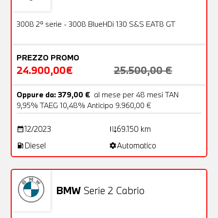
Usato
25 Foto
OFFERTA
3008 2ª serie - 3008 BlueHDi 130 S&S EAT8 GT
PREZZO PROMO
24.900,00€
25.500,00 €
Oppure da: 379,00 €
al mese per 48 mesi TAN
9,95% TAEG 10,48% Anticipo 9.960,00 €
12/2023
69.150 km
date_range
add_road
Diesel
Automatico
local_gas_station
settings
BMW
Serie 2 Cabrio
Usato
28 Foto