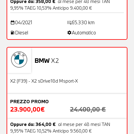
Oppure da: 358,00 €
al mese per 48 mesi TAN
9,95% TAEG 10,53% Anticipo 9.400,00 €
04/2021
65.330 km
date_range
add_road
Diesel
Automatico
local_gas_station
settings
BMW
X2
Usato
25 Foto
OFFERTA
X2 (F39) - X2 sDrive18d Msport-X
PREZZO PROMO
23.900,00€
24.400,00 €
Oppure da: 364,00 €
al mese per 48 mesi TAN
9,95% TAEG 10,52% Anticipo 9.560,00 €