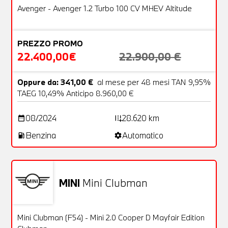
OFFERTA
Avenger - Avenger 1.2 Turbo 100 CV MHEV Altitude
PREZZO PROMO
22.400,00€
22.900,00 €
Oppure da: 341,00 €
al mese per 48 mesi TAN 9,95%
TAEG 10,49% Anticipo 8.960,00 €
08/2024
28.620 km
date_range
add_road
Benzina
Automatico
local_gas_station
settings
MINI
Mini Clubman
Usato
22 Foto
OFFERTA
Mini Clubman (F54) - Mini 2.0 Cooper D Mayfair Edition