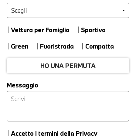
Marca
Vettura per Famiglia
Sportiva
Modello
Green
Fuoristrada
Compatta
HO UNA PERMUTA
Versione
Messaggio
Km
Accetto
i termini della Privacy