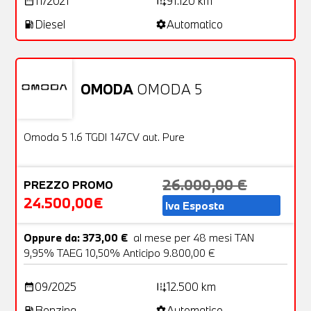
11/2021
91.120 km
date_range
add_road
Diesel
Automatico
local_gas_station
settings
OMODA
OMODA 5
Aziendale
21 Foto
OFFERTA
Omoda 5 1.6 TGDI 147CV aut. Pure
26.000,00 €
PREZZO PROMO
24.500,00€
Iva Esposta
Oppure da: 373,00 €
al mese per 48 mesi TAN
9,95% TAEG 10,50% Anticipo 9.800,00 €
09/2025
12.500 km
date_range
add_road
Benzina
Automatico
local_gas_station
settings