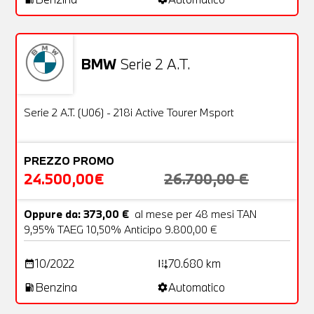
BMW
Serie 2 A.T.
Usato
24 Foto
OFFERTA
Serie 2 A.T. (U06) - 218i Active Tourer Msport
PREZZO PROMO
24.500,00€
26.700,00 €
Oppure da: 373,00 €
al mese per 48 mesi TAN
9,95% TAEG 10,50% Anticipo 9.800,00 €
10/2022
70.680 km
date_range
add_road
Benzina
Automatico
local_gas_station
settings