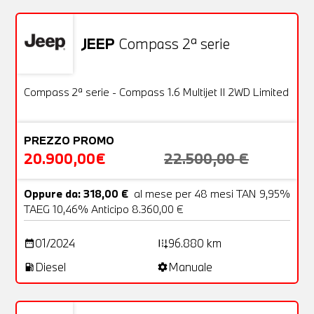
JEEP
Compass 2ª serie
Usato
24 Foto
OFFERTA
Compass 2ª serie - Compass 1.6 Multijet II 2WD Limited
PREZZO PROMO
20.900,00€
22.500,00 €
Oppure da: 318,00 €
al mese per 48 mesi TAN 9,95%
TAEG 10,46% Anticipo 8.360,00 €
01/2024
96.880 km
date_range
add_road
Diesel
Manuale
local_gas_station
settings