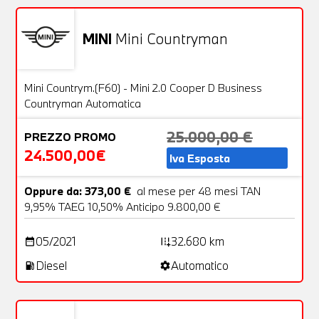
MINI
Mini Countryman
Usato
25 Foto
OFFERTA
Mini Countrym.(F60) - Mini 2.0 Cooper D Business
Countryman Automatica
25.000,00 €
PREZZO PROMO
24.500,00€
Iva Esposta
Oppure da: 373,00 €
al mese per 48 mesi TAN
9,95% TAEG 10,50% Anticipo 9.800,00 €
05/2021
32.680 km
date_range
add_road
Diesel
Automatico
local_gas_station
settings