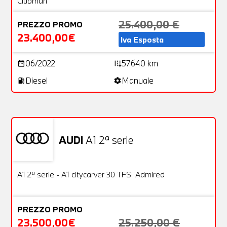
Clubman
25.400,00 €
PREZZO PROMO
23.400,00€
Iva Esposta
06/2022
57.640 km
date_range
add_road
Diesel
Manuale
local_gas_station
settings
Non stai trovando ciò che cerchi?
NESSUN PROBLEMA
Richiedici un auto liberamente
AUDI
A1 2ª serie
Usato
24 Foto
OFFERTA
A1 2ª serie - A1 citycarver 30 TFSI Admired
PREZZO PROMO
23.500,00€
25.250,00 €