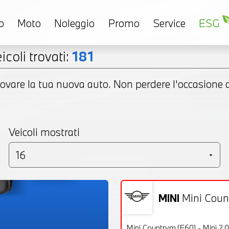
o
Moto
Noleggio
Promo
Service
ESG
icoli trovati:
181
ovare la tua nuova auto. Non perdere l'occasione di
Veicoli mostrati
MINI
Mini Cou
Usato
OFFERTA
Mini Countrym.(F60) - Mini 2.