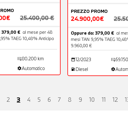
PROMO
PREZZO PROMO
,00€
25.400,00 €
24.900,00€
25.5
 379,00 €
al mese per 48
Oppure da: 379,00 €
al me
,95% TAEG 10,48% Anticipo
mesi TAN 9,95% TAEG 10,48%
9.960,00 €
80.200 km
12/2023
69.15
add_road
date_range
add_road
Automatico
Diesel
Autom
settings
local_gas_station
settings
2
3
4
5
6
7
8
9
10
11
12
1