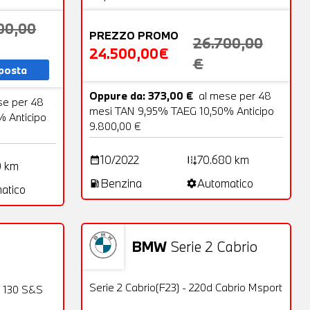
00,00
PREZZO PROMO
26.700,00
24.500,00€
€
sposta
Oppure da: 373,00 €
al mese per 48
se per 48
mesi TAN 9,95% TAEG 10,50% Anticipo
 Anticipo
9.800,00 €
10/2022
70.680 km
date_range
add_road
0 km
Benzina
Automatico
local_gas_station
settings
atico
BMW
Serie 2 Cabrio
Usato
28 Foto
25 Foto
OFFERTA
Serie 2 Cabrio(F23) - 220d Cabrio Msport
i 130 S&S