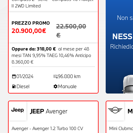
II 2WD Limited
Non s
PREZZO PROMO
22.500,00
20.900,00€
NESS
€
Richiedi
Oppure da: 318,00 €
al mese per 48
mesi TAN 9,95% TAEG 10,46% Anticipo
8.360,00 €
01/2024
96.880 km
date_range
add_road
Diesel
Manuale
local_gas_station
settings
JEEP
Avenger
M
Usato
23 Foto
Usato
OFFERTA
Avenger - Avenger 1.2 Turbo 100 CV
Mini Clubman (F54) - Mini 2.0 Co