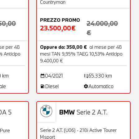
Countryman
PREZZO PROMO
50,00
24.000,00
23.500,00€
€
se per 48
Oppure da: 358,00 €
al mese per 48
 Anticipo
mesi TAN 9,95% TAEG 10,53% Anticipo
9.400,00 €
0 km
04/2021
65.330 km
date_range
add_road
ale
Diesel
Automatico
local_gas_station
settings
BMW
Serie 2 A.T.
A 5
Usato
24 Foto
21 Foto
OFFERTA
Serie 2 A.T. (U06) - 218i Active Tourer
 Pure
Msport