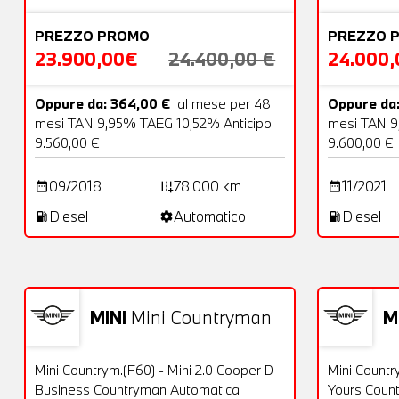
PREZZO PROMO
PREZZO 
23.900,00€
24.400,00 €
24.000
Oppure da: 364,00 €
al mese per 48
Oppure da:
mesi TAN 9,95% TAEG 10,52% Anticipo
mesi TAN 9
9.560,00 €
9.600,00 €
09/2018
78.000 km
11/2021
date_range
add_road
date_range
Diesel
Automatico
Diesel
local_gas_station
settings
local_gas_station
MINI
Mini Countryman
M
Usato
25 Foto
Usato
OFFERTA
Mini Countrym.(F60) - Mini 2.0 Cooper D
Mini Countr
Business Countryman Automatica
Yours Coun