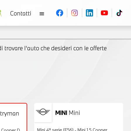
Contatti
menu
 trovare l'auto che desideri con le offerte
MINI
Mini
ntryman
Usato
22 Foto
VENDUTA
Mini 4ª serie (F56) - Mini 1.5 Cooper
0 Cooper D