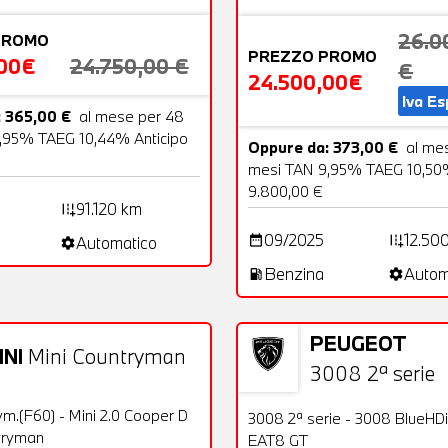
26.0
PROMO
PREZZO PROMO
,00€
24.750,00 €
€
24.500,00€
Iva E
 365,00 €
al mese per 48
,95% TAEG 10,44% Anticipo
Oppure da: 373,00 €
al me
mesi TAN 9,95% TAEG 10,50%
9.800,00 €
91.120 km
add_road
09/2025
12.50
date_range
add_road
Automatico
settings
Benzina
Autom
local_gas_station
settings
PEUGEOT
INI
Mini Countryman
27 Foto
3008 2ª serie
Usato
OFFERTA
ym.(F60) - Mini 2.0 Cooper D
OFFERTA
3008 2ª serie - 3008 BlueHD
tryman
EAT8 GT