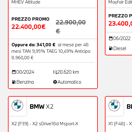
MHEV Altitude
Mayfair Edi
PREZZO 
PREZZO PROMO
22.900,00
23.400,
22.400,00€
€
06/2022
date_range
Oppure da: 341,00 €
al mese per 48
Diesel
local_gas_station
mesi TAN 9,95% TAEG 10,49% Anticipo
8.960,00 €
08/2024
28.620 km
date_range
add_road
Benzina
Automatico
local_gas_station
settings
BMW
X2
B
Usato
25 Foto
Usato
OFFERTA
X2 (F39) - X2 sDrive18d Msport-X
X1 (F48) -