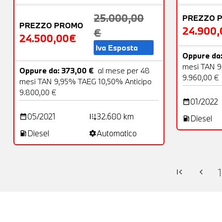
25.000,00
PREZZO 
PREZZO PROMO
24.900
€
24.500,00€
Iva Esposta
Oppure da:
mesi TAN 9
Oppure da: 373,00 €
al mese per 48
9.960,00 €
mesi TAN 9,95% TAEG 10,50% Anticipo
9.800,00 €
01/2022
date_range
05/2021
32.680 km
date_range
add_road
Diesel
local_gas_station
Diesel
Automatico
local_gas_station
settings
1
first_page
chevron_left