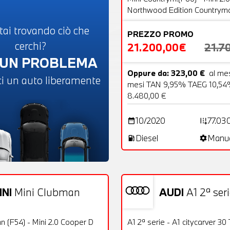
Northwood Edition Countrym
tai trovando ciò che
PREZZO PROMO
cerchi?
21.200,00€
21.7
UN PROBLEMA
Oppure da: 323,00 €
al me
ci un auto liberamente
mesi TAN 9,95% TAEG 10,54%
8.480,00 €
10/2020
77.03
date_range
add_road
Diesel
Manu
local_gas_station
settings
INI
Mini Clubman
AUDI
A1 2ª ser
22 Foto
Usato
OFFERTA
OFFERTA
oper D
A1 2ª serie - A1 citycarver 30