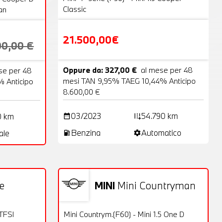
Classic
an
21.500,00€
00,00 €
Oppure da: 327,00 €
al mese per 48
se per 48
mesi TAN 9,95% TAEG 10,44% Anticipo
 Anticipo
8.600,00 €
03/2023
54.790 km
0 km
date_range
add_road
Benzina
Automatico
ale
local_gas_station
settings
ie
MINI
Mini Countryman
24 Foto
Usato
21 Foto
OFFERTA
 TFSI
Mini Countrym.(F60) - Mini 1.5 One D