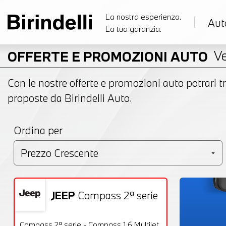
La nostra esperienza.
Aut
La tua garanzia.
Ve
OFFERTE E PROMOZIONI AUTO
Con le nostre offerte e promozioni auto potrari tr
proposte da Birindelli Auto.
Ordina per
JEEP
Compass 2ª serie
Usato
24 Foto
OFFERTA
Compass 2ª serie - Compass 1.6 Multijet