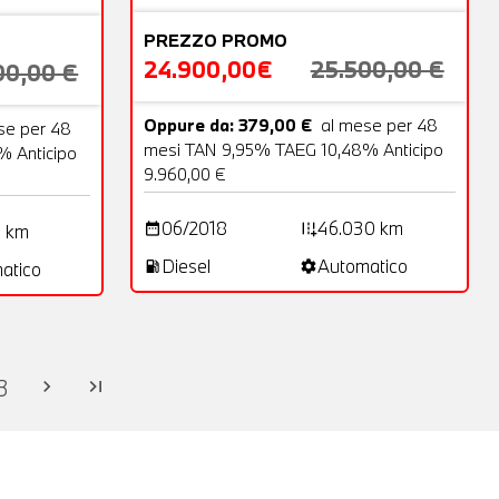
PREZZO PROMO
24.900,00€
25.500,00 €
00,00 €
Oppure da: 379,00 €
al mese per 48
se per 48
mesi TAN 9,95% TAEG 10,48% Anticipo
 Anticipo
9.960,00 €
06/2018
46.030 km
0 km
date_range
add_road
Diesel
Automatico
atico
local_gas_station
settings
3
chevron_right
last_page