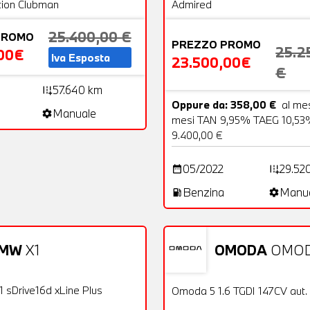
tion Clubman
Admired
25.400,00 €
PROMO
PREZZO PROMO
25.2
00€
Iva Esposta
23.500,00€
€
57.640 km
add_road
Oppure da: 358,00 €
al me
Manuale
settings
mesi TAN 9,95% TAEG 10,53%
9.400,00 €
05/2022
29.52
date_range
add_road
Benzina
Manu
local_gas_station
settings
MW
X1
OMODA
OMOD
26 Foto
Aziendale
OFFERTA
OFFERTA
 X1 sDrive16d xLine Plus
Omoda 5 1.6 TGDI 147CV aut.