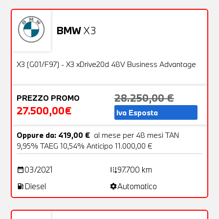
BMW
X3
Usato
26 Foto
OFFERTA
X3 (G01/F97) - X3 xDrive20d 48V Business Advantage
28.250,00 €
PREZZO PROMO
27.500,00€
Iva Esposta
Oppure da: 419,00 €
al mese per 48 mesi TAN
9,95% TAEG 10,54% Anticipo 11.000,00 €
03/2021
97.700 km
date_range
add_road
Diesel
Automatico
local_gas_station
settings