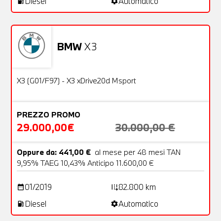
Diesel
Automatico
local_gas_station
settings
BMW
X3
Usato
31 Foto
OFFERTA
X3 (G01/F97) - X3 xDrive20d Msport
PREZZO PROMO
29.000,00€
30.000,00 €
Oppure da: 441,00 €
al mese per 48 mesi TAN
9,95% TAEG 10,43% Anticipo 11.600,00 €
01/2019
82.800 km
date_range
add_road
Diesel
Automatico
local_gas_station
settings