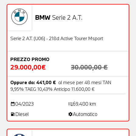
BMW
Serie 2 A.T.
Usato
27 Foto
OFFERTA
Serie 2 A.T. (U06) - 218d Active Tourer Msport
PREZZO PROMO
29.000,00€
30.000,00 €
Oppure da: 441,00 €
al mese per 48 mesi TAN
9,95% TAEG 10,43% Anticipo 11.600,00 €
04/2023
69.480 km
date_range
add_road
Diesel
Automatico
local_gas_station
settings