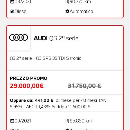
03/2021
90.770 km
date_range
add_road
Diesel
Automatico
local_gas_station
settings
AUDI
Q3 2ª serie
Usato
25 Foto
OFFERTA
Q3 2ª serie - Q3 SPB 35 TDI S tronic
PREZZO PROMO
29.000,00€
31.750,00 €
Oppure da: 441,00 €
al mese per 48 mesi TAN
9,95% TAEG 10,43% Anticipo 11.600,00 €
09/2021
85.850 km
date_range
add_road