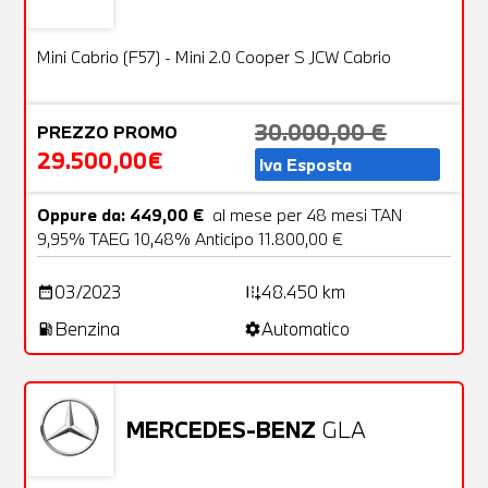
Usato
27 Foto
OFFERTA
Mini Cabrio (F57) - Mini 2.0 Cooper S JCW Cabrio
30.000,00 €
PREZZO PROMO
29.500,00€
Iva Esposta
Oppure da: 449,00 €
al mese per 48 mesi TAN
9,95% TAEG 10,48% Anticipo 11.800,00 €
03/2023
48.450 km
date_range
add_road
Benzina
Automatico
local_gas_station
settings
MERCEDES-BENZ
GLA
Usato
26 Foto