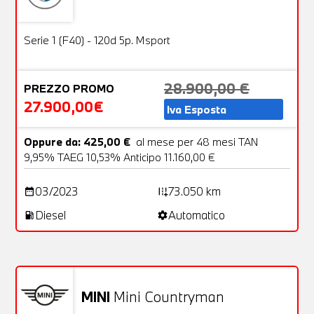
Usato
31 Foto
OFFERTA
Serie 1 (F40) - 120d 5p. Msport
28.900,00 €
PREZZO PROMO
27.900,00€
Iva Esposta
Oppure da: 425,00 €
al mese per 48 mesi TAN
9,95% TAEG 10,53% Anticipo 11.160,00 €
03/2023
73.050 km
date_range
add_road
Diesel
Automatico
local_gas_station
settings
Non stai trovando ciò che cerchi?
NESSUN PROBLEMA
Richiedici un auto liberamente
MINI
Mini Countryman
Usato
20 Foto