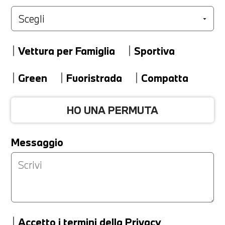
Marca
Vettura per Famiglia
Sportiva
Modello
Green
Fuoristrada
Compatta
HO UNA PERMUTA
Versione
Messaggio
Km
Accetto
i termini della Privacy