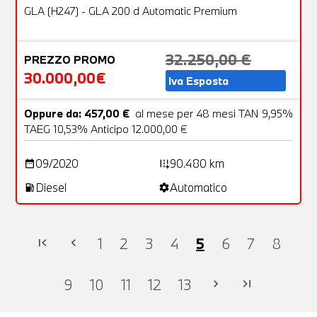
OFFERTA
GLA (H247) - GLA 200 d Automatic Premium
32.250,00 €
PREZZO PROMO
30.000,00€
Iva Esposta
Oppure da: 457,00 €
al mese per 48 mesi TAN 9,95%
TAEG 10,53% Anticipo 12.000,00 €
09/2020
90.480 km
date_range
add_road
Diesel
Automatico
local_gas_station
settings
1
2
3
4
5
6
7
8
first_page
chevron_left
9
10
11
12
13
chevron_right
last_page