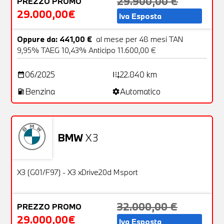
29.900,00 €
PREZZO PROMO
29.000,00€
Iva Esposta
Oppure da: 441,00 €
al mese per 48 mesi TAN
9,95% TAEG 10,43% Anticipo 11.600,00 €
06/2025
22.840 km
date_range
add_road
Benzina
Automatico
local_gas_station
settings
BMW
X3
Usato
26 Foto
OFFERTA
X3 (G01/F97) - X3 xDrive20d Msport
32.000,00 €
PREZZO PROMO
29.000,00€
Iva Esposta