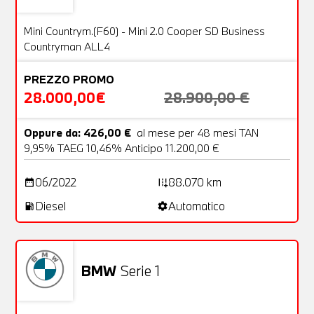
OFFERTA
Mini Countrym.(F60) - Mini 2.0 Cooper SD Business
Countryman ALL4
PREZZO PROMO
28.000,00€
28.900,00 €
Oppure da: 426,00 €
al mese per 48 mesi TAN
9,95% TAEG 10,46% Anticipo 11.200,00 €
06/2022
88.070 km
date_range
add_road
Diesel
Automatico
local_gas_station
settings
BMW
Serie 1
Usato
24 Foto