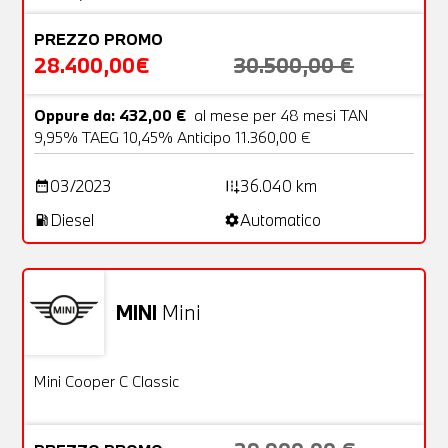
PREZZO PROMO
28.400,00€
30.500,00 €
Oppure da: 432,00 €
al mese per 48 mesi TAN
9,95% TAEG 10,45% Anticipo 11.360,00 €
03/2023
36.040 km
date_range
add_road
Diesel
Automatico
local_gas_station
settings
MINI
Mini
Aziendale
23 Foto
OFFERTA
Mini Cooper C Classic