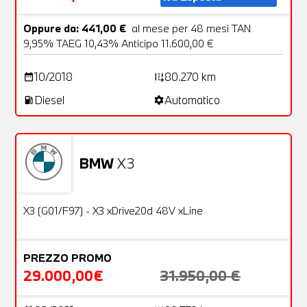
Oppure da: 441,00 €
al mese per 48 mesi TAN
9,95% TAEG 10,43% Anticipo 11.600,00 €
10/2018
80.270 km
date_range
add_road
Diesel
Automatico
local_gas_station
settings
BMW
X3
Usato
22 Foto
OFFERTA
X3 (G01/F97) - X3 xDrive20d 48V xLine
PREZZO PROMO
29.000,00€
31.950,00 €