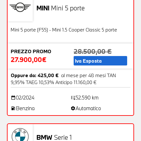
MINI
Mini 5 porte
Usato
23 Foto
OFFERTA
Mini 5 porte (F55) - Mini 1.5 Cooper Classic 5 porte
28.500,00 €
PREZZO PROMO
27.900,00€
Iva Esposta
Oppure da: 425,00 €
al mese per 48 mesi TAN
9,95% TAEG 10,53% Anticipo 11.160,00 €
02/2024
52.590 km
date_range
add_road
Benzina
Automatico
local_gas_station
settings
BMW
Serie 1