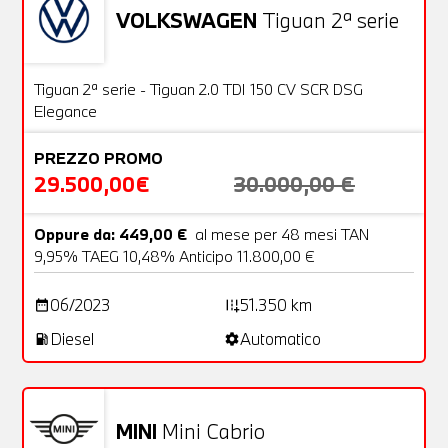
VOLKSWAGEN
Tiguan 2ª serie
Usato
28 Foto
OFFERTA
Tiguan 2ª serie - Tiguan 2.0 TDI 150 CV SCR DSG
Elegance
PREZZO PROMO
29.500,00€
30.000,00 €
Oppure da: 449,00 €
al mese per 48 mesi TAN
9,95% TAEG 10,48% Anticipo 11.800,00 €
06/2023
51.350 km
date_range
add_road
Diesel
Automatico
local_gas_station
settings
MINI
Mini Cabrio