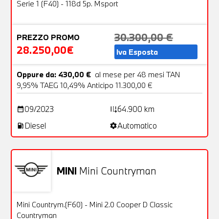
OFFERTA
Serie 1 (F40) - 118d 5p. Msport
30.300,00 €
PREZZO PROMO
28.250,00€
Iva Esposta
Oppure da: 430,00 €
al mese per 48 mesi TAN
9,95% TAEG 10,49% Anticipo 11.300,00 €
09/2023
64.900 km
date_range
add_road
Diesel
Automatico
local_gas_station
settings
MINI
Mini Countryman
Usato
24 Foto
OFFERTA
Mini Countrym.(F60) - Mini 2.0 Cooper D Classic
Countryman