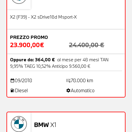
Usato
25 Foto
OFFERTA
X2 (F39) - X2 sDrive18d Msport-X
PREZZO PROMO
23.900,00€
24.400,00 €
Oppure da: 364,00 €
al mese per 48 mesi TAN
9,95% TAEG 10,52% Anticipo 9.560,00 €
09/2018
78.000 km
date_range
add_road
Diesel
Automatico
local_gas_station
settings
Non stai trovando ciò che cerchi?
NESSUN PROBLEMA
Richiedici un auto liberamente
BMW
X1
Usato
26 Foto