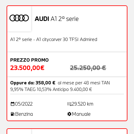
AUDI
A1 2ª serie
Usato
24 Foto
OFFERTA
A1 2ª serie - A1 citycarver 30 TFSI Admired
PREZZO PROMO
23.500,00€
25.250,00 €
Oppure da: 358,00 €
al mese per 48 mesi TAN
9,95% TAEG 10,53% Anticipo 9.400,00 €
05/2022
29.520 km
date_range
add_road
Benzina
Manuale
local_gas_station
settings