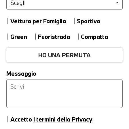
Marca
Vettura per Famiglia
Sportiva
Modello
Green
Fuoristrada
Compatta
HO UNA PERMUTA
Versione
Messaggio
Km
Accetto
i termini della Privacy
Anno