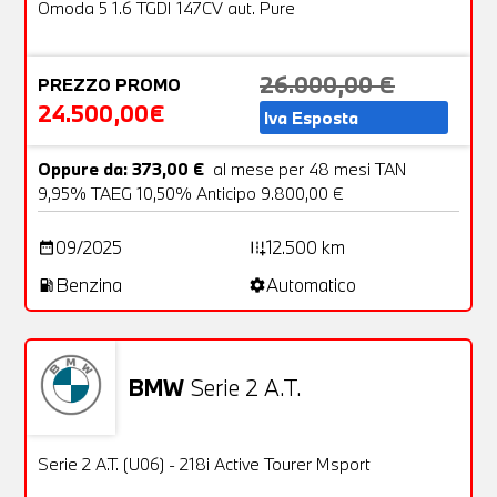
OFFERTA
Omoda 5 1.6 TGDI 147CV aut. Pure
26.000,00 €
PREZZO PROMO
24.500,00€
Iva Esposta
Oppure da: 373,00 €
al mese per 48 mesi TAN
9,95% TAEG 10,50% Anticipo 9.800,00 €
09/2025
12.500 km
date_range
add_road
Benzina
Automatico
local_gas_station
settings
BMW
Serie 2 A.T.
Usato
24 Foto
OFFERTA
Serie 2 A.T. (U06) - 218i Active Tourer Msport