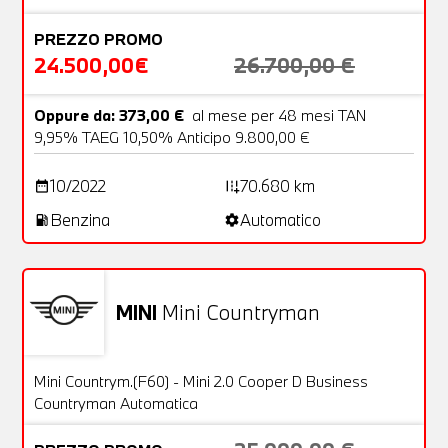
PREZZO PROMO
24.500,00€
26.700,00 €
Oppure da: 373,00 €
al mese per 48 mesi TAN
9,95% TAEG 10,50% Anticipo 9.800,00 €
10/2022
70.680 km
date_range
add_road
Benzina
Automatico
local_gas_station
settings
MINI
Mini Countryman
Usato
25 Foto
OFFERTA
Mini Countrym.(F60) - Mini 2.0 Cooper D Business
Countryman Automatica