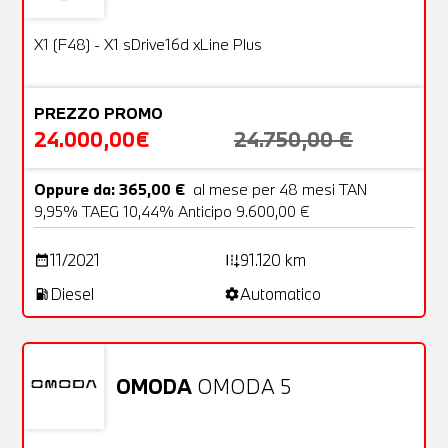
OFFERTA
X1 (F48) - X1 sDrive16d xLine Plus
PREZZO PROMO
24.000,00€
24.750,00 €
Oppure da: 365,00 €
al mese per 48 mesi TAN
9,95% TAEG 10,44% Anticipo 9.600,00 €
11/2021
91.120 km
date_range
add_road
Diesel
Automatico
local_gas_station
settings
OMODA
OMODA 5
Aziendale
21 Foto