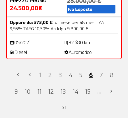
25.000,00 €
PREZZO PROMO
24.500,00€
Iva Esposta
Oppure da: 373,00 €
al mese per 48 mesi TAN
9,95% TAEG 10,50% Anticipo 9.800,00 €
05/2021
32.680 km
date_range
add_road
Diesel
Automatico
local_gas_station
settings
1
2
3
4
5
6
7
8
first_page
chevron_left
...
9
10
11
12
13
14
15
chevron_right
last_page