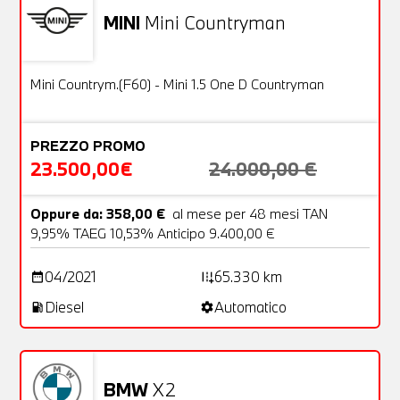
MINI
Mini Countryman
Usato
21 Foto
OFFERTA
Mini Countrym.(F60) - Mini 1.5 One D Countryman
PREZZO PROMO
23.500,00€
24.000,00 €
Oppure da: 358,00 €
al mese per 48 mesi TAN
9,95% TAEG 10,53% Anticipo 9.400,00 €
04/2021
65.330 km
date_range
add_road
Diesel
Automatico
local_gas_station
settings
BMW
X2