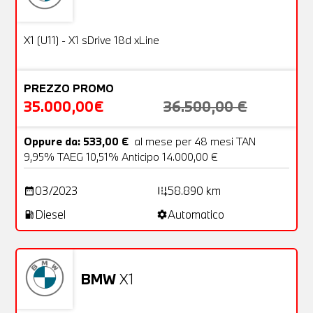
Usato
22 Foto
OFFERTA
X1 (U11) - X1 sDrive 18d xLine
PREZZO PROMO
35.000,00€
36.500,00 €
Oppure da: 533,00 €
al mese per 48 mesi TAN
9,95% TAEG 10,51% Anticipo 14.000,00 €
03/2023
58.890 km
date_range
add_road
Diesel
Automatico
local_gas_station
settings
BMW
X1
Usato
21 Foto