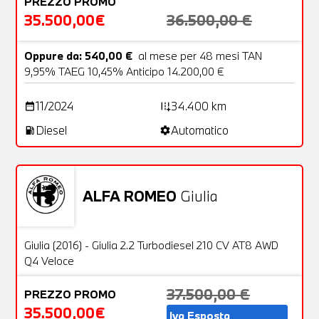
PREZZO PROMO
35.500,00€
36.500,00 €
Oppure da: 540,00 €
al mese per 48 mesi TAN
9,95% TAEG 10,45% Anticipo 14.200,00 €
11/2024
34.400 km
date_range
add_road
Diesel
Automatico
local_gas_station
settings
ALFA ROMEO
Giulia
Usato
29 Foto
OFFERTA
Giulia (2016) - Giulia 2.2 Turbodiesel 210 CV AT8 AWD
Q4 Veloce
37.500,00 €
PREZZO PROMO
35.500,00€
Iva Esposta