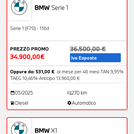
BMW
Serie 1
Usato
24 Foto
OFFERTA
Serie 1 (F70) - 118d
36.500,00 €
PREZZO PROMO
34.900,00€
Iva Esposta
Oppure da: 531,00 €
al mese per 48 mesi TAN 9,95%
TAEG 10,46% Anticipo 13.960,00 €
05/2025
270 km
date_range
add_road
Diesel
Automatico
local_gas_station
settings
BMW
X1