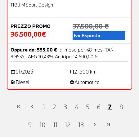
OFFERTA
118d MSport Design
37.500,00 €
PREZZO PROMO
36.500,00€
Iva Esposta
Oppure da: 555,00 €
al mese per 48 mesi TAN
9,95% TAEG 10,43% Anticipo 14.600,00 €
01/2026
21.500 km
date_range
add_road
Diesel
Automatico
local_gas_station
settings
1
2
3
4
5
6
7
8
first_page
chevron_left
9
10
11
12
13
chevron_right
last_page