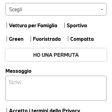
Marca
Vettura per Famiglia
Sportiva
Modello
Green
Fuoristrada
Compatta
HO UNA PERMUTA
Versione
Messaggio
Km
Accetto
i termini della Privacy