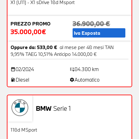
OFFERTA
X1 (U11) - X1 sDrive 18d Msport
36.900,00 €
PREZZO PROMO
35.000,00€
Iva Esposta
Oppure da: 533,00 €
al mese per 48 mesi TAN
9,95% TAEG 10,51% Anticipo 14.000,00 €
02/2024
84.380 km
date_range
add_road
Diesel
Automatico
local_gas_station
settings
BMW
Serie 1
Aziendale
5 Foto
OFFERTA
118d MSport