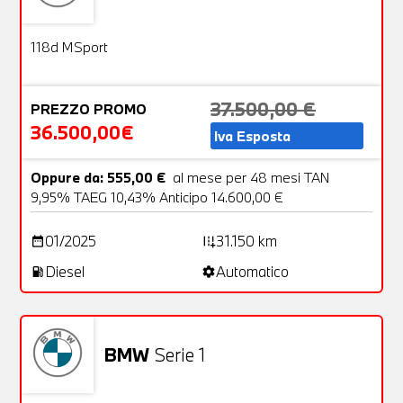
Aziendale
24 Foto
OFFERTA
118d MSport
37.500,00 €
PREZZO PROMO
36.500,00€
Iva Esposta
Oppure da: 555,00 €
al mese per 48 mesi TAN
9,95% TAEG 10,43% Anticipo 14.600,00 €
01/2025
31.150 km
date_range
add_road
Diesel
Automatico
local_gas_station
settings
BMW
Serie 1
Aziendale
20 Foto