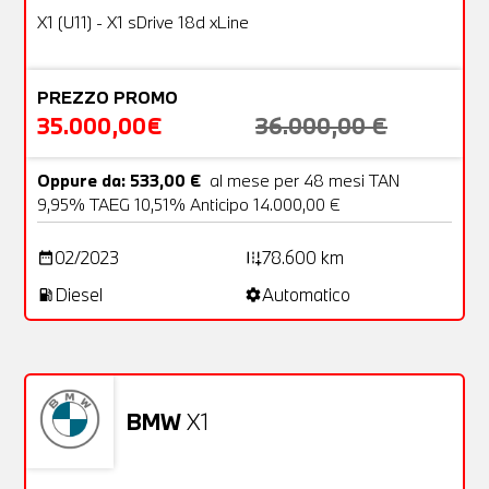
OFFERTA
X1 (U11) - X1 sDrive 18d xLine
PREZZO PROMO
35.000,00€
36.000,00 €
Oppure da: 533,00 €
al mese per 48 mesi TAN
9,95% TAEG 10,51% Anticipo 14.000,00 €
02/2023
78.600 km
date_range
add_road
Diesel
Automatico
local_gas_station
settings
Non stai trovando ciò che cerchi?
NESSUN PROBLEMA
Richiedici un auto liberamente
BMW
X1
Usato
31 Foto