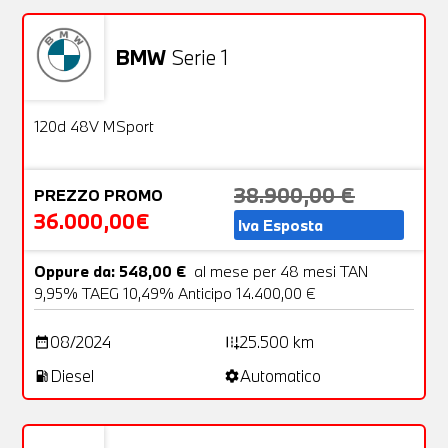
BMW
Serie 1
Aziendale
25 Foto
OFFERTA
120d 48V MSport
38.900,00 €
PREZZO PROMO
36.000,00€
Iva Esposta
Oppure da: 548,00 €
al mese per 48 mesi TAN
9,95% TAEG 10,49% Anticipo 14.400,00 €
08/2024
25.500 km
date_range
add_road
Diesel
Automatico
local_gas_station
settings