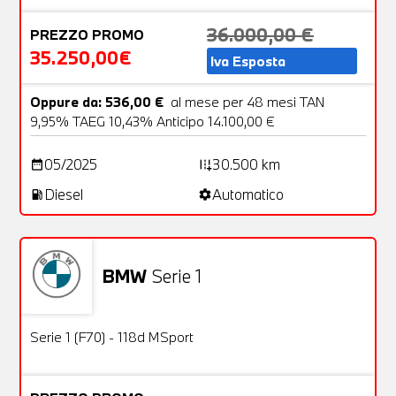
36.000,00 €
PREZZO PROMO
35.250,00€
Iva Esposta
Oppure da: 536,00 €
al mese per 48 mesi TAN
9,95% TAEG 10,43% Anticipo 14.100,00 €
05/2025
30.500 km
date_range
add_road
Diesel
Automatico
local_gas_station
settings
BMW
Serie 1
Usato
26 Foto
OFFERTA
Serie 1 (F70) - 118d MSport