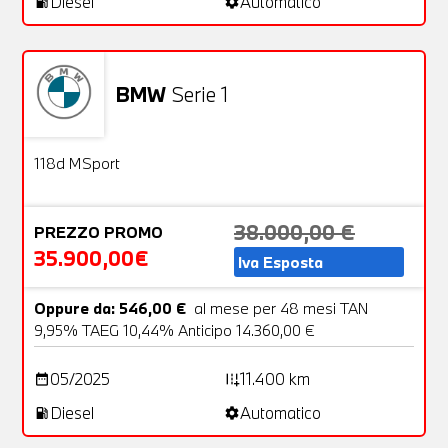
Diesel
Automatico
local_gas_station
settings
BMW
Serie 1
Aziendale
26 Foto
OFFERTA
118d MSport
38.000,00 €
PREZZO PROMO
35.900,00€
Iva Esposta
Oppure da: 546,00 €
al mese per 48 mesi TAN
9,95% TAEG 10,44% Anticipo 14.360,00 €
05/2025
11.400 km
date_range
add_road
Diesel
Automatico
local_gas_station
settings