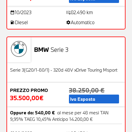
10/2023
82.490 km
date_range
add_road
Diesel
Automatico
local_gas_station
settings
BMW
Serie 3
Usato
25 Foto
OFFERTA
Serie 3(G20/1-80/1) - 320d 48V xDrive Touring Msport
38.250,00 €
PREZZO PROMO
35.500,00€
Iva Esposta
Oppure da: 540,00 €
al mese per 48 mesi TAN
9,95% TAEG 10,45% Anticipo 14.200,00 €