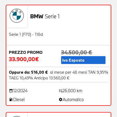
BMW
Serie 1
Usato
25 Foto
OFFERTA
Serie 1 (F70) - 118d
34.500,00 €
PREZZO PROMO
33.900,00€
Iva Esposta
Oppure da: 516,00 €
al mese per 48 mesi TAN 9,95%
TAEG 10,49% Anticipo 13.560,00 €
12/2024
26.800 km
date_range
add_road
Diesel
Automatico
local_gas_station
settings