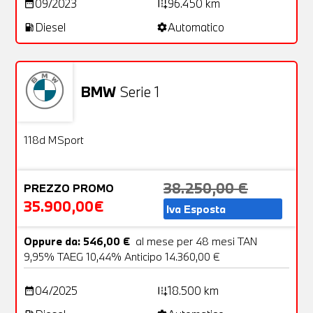
09/2023
96.450 km
date_range
add_road
Diesel
Automatico
local_gas_station
settings
BMW
Serie 1
Aziendale
23 Foto
OFFERTA
118d MSport
38.250,00 €
PREZZO PROMO
35.900,00€
Iva Esposta
Oppure da: 546,00 €
al mese per 48 mesi TAN
9,95% TAEG 10,44% Anticipo 14.360,00 €
04/2025
18.500 km
date_range
add_road