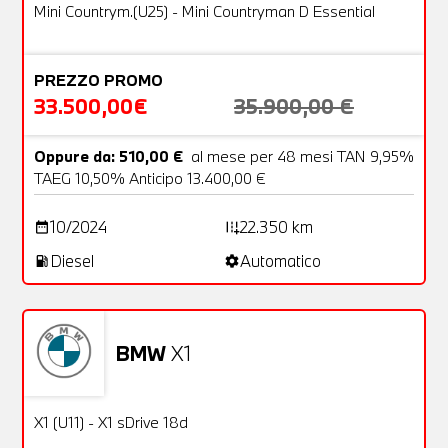
OFFERTA
Mini Countrym.(U25) - Mini Countryman D Essential
PREZZO PROMO
33.500,00€
35.900,00 €
Oppure da: 510,00 €
al mese per 48 mesi TAN 9,95%
TAEG 10,50% Anticipo 13.400,00 €
10/2024
22.350 km
date_range
add_road
Diesel
Automatico
local_gas_station
settings
BMW
X1
Usato
28 Foto
OFFERTA
X1 (U11) - X1 sDrive 18d