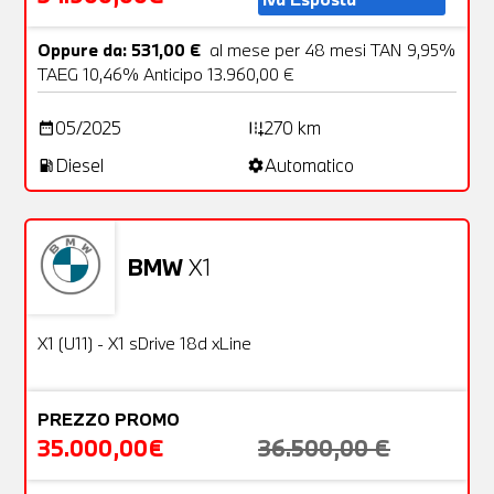
Oppure da: 531,00 €
al mese per 48 mesi TAN 9,95%
TAEG 10,46% Anticipo 13.960,00 €
05/2025
270 km
date_range
add_road
Diesel
Automatico
local_gas_station
settings
BMW
X1
Usato
22 Foto
OFFERTA
X1 (U11) - X1 sDrive 18d xLine
PREZZO PROMO
35.000,00€
36.500,00 €