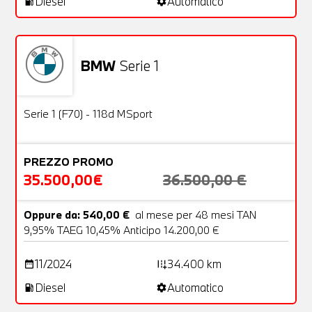
Diesel
Automatico
local_gas_station
settings
BMW
Serie 1
Usato
26 Foto
OFFERTA
Serie 1 (F70) - 118d MSport
PREZZO PROMO
35.500,00€
36.500,00 €
Oppure da: 540,00 €
al mese per 48 mesi TAN
9,95% TAEG 10,45% Anticipo 14.200,00 €
11/2024
34.400 km
date_range
add_road
Diesel
Automatico
local_gas_station
settings