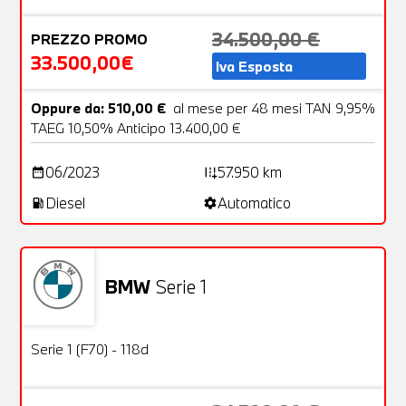
34.500,00 €
PREZZO PROMO
33.500,00€
Iva Esposta
Oppure da: 510,00 €
al mese per 48 mesi TAN 9,95%
TAEG 10,50% Anticipo 13.400,00 €
06/2023
57.950 km
date_range
add_road
Diesel
Automatico
local_gas_station
settings
BMW
Serie 1
Usato
25 Foto
OFFERTA
Serie 1 (F70) - 118d