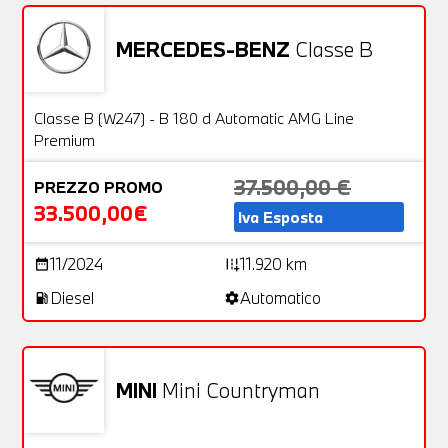
Richiedici un auto liberamente
MERCEDES-BENZ
Classe B
Usato
26 Foto
OFFERTA
Classe B (W247) - B 180 d Automatic AMG Line
Premium
37.500,00 €
PREZZO PROMO
33.500,00€
Iva Esposta
11/2024
11.920 km
date_range
add_road
Diesel
Automatico
local_gas_station
settings
MINI
Mini Countryman
Usato
24 Foto