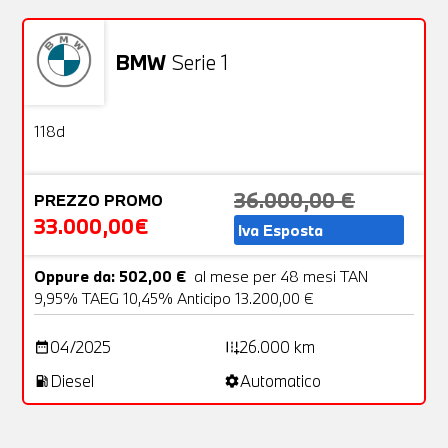
BMW
Serie 1
Aziendale
22 Foto
OFFERTA
118d
36.000,00 €
PREZZO PROMO
33.000,00€
Iva Esposta
Oppure da: 502,00 €
al mese per 48 mesi TAN
9,95% TAEG 10,45% Anticipo 13.200,00 €
04/2025
26.000 km
date_range
add_road
Diesel
Automatico
local_gas_station
settings
Non stai trovando ciò che cerchi?
NESSUN PROBLEMA