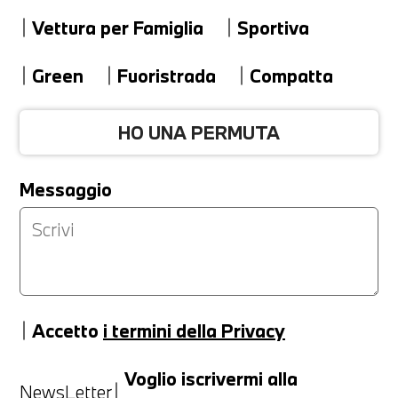
Vettura per Famiglia
Sportiva
Modello
Green
Fuoristrada
Compatta
HO UNA PERMUTA
Versione
Messaggio
Km
Accetto
i termini della Privacy
Anno
Voglio iscrivermi alla
NewsLetter