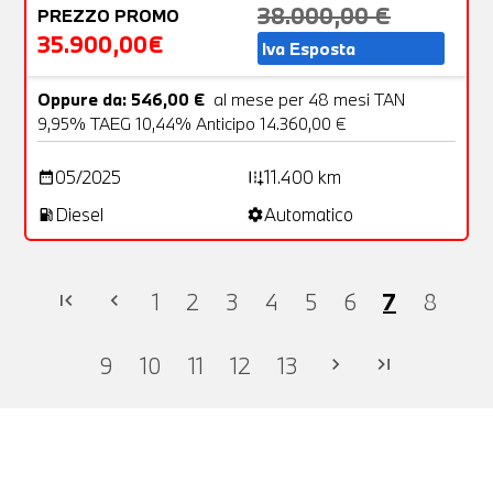
38.000,00 €
PREZZO PROMO
35.900,00€
Iva Esposta
Oppure da: 546,00 €
al mese per 48 mesi TAN
9,95% TAEG 10,44% Anticipo 14.360,00 €
05/2025
11.400 km
date_range
add_road
Diesel
Automatico
local_gas_station
settings
1
2
3
4
5
6
7
8
first_page
chevron_left
9
10
11
12
13
chevron_right
last_page