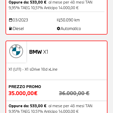
Oppure da: 533,00 €
al mese per 48 mesi TAN
9,95% TAEG 10,51% Anticipo 14.000,00 €
03/2023
58.890 km
date_range
add_road
Diesel
Automatico
local_gas_station
settings
BMW
X1
Usato
21 Foto
OFFERTA
X1 (U11) - X1 sDrive 18d xLine
PREZZO PROMO
35.000,00€
36.000,00 €
Oppure da: 533,00 €
al mese per 48 mesi TAN
9,95% TAEG 10,51% Anticipo 14.000,00 €