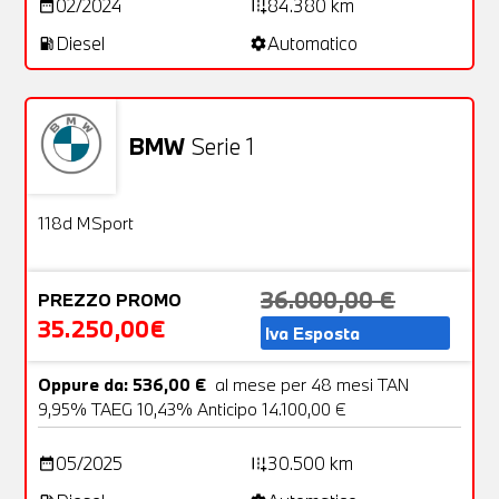
02/2024
84.380 km
date_range
add_road
Diesel
Automatico
local_gas_station
settings
BMW
Serie 1
Aziendale
5 Foto
OFFERTA
118d MSport
36.000,00 €
PREZZO PROMO
35.250,00€
Iva Esposta
Oppure da: 536,00 €
al mese per 48 mesi TAN
9,95% TAEG 10,43% Anticipo 14.100,00 €
05/2025
30.500 km
date_range
add_road