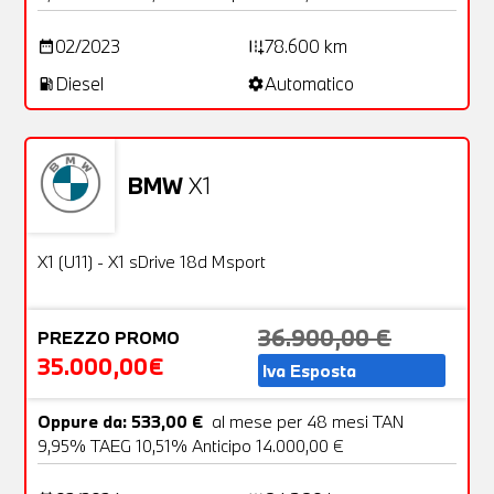
02/2023
78.600 km
date_range
add_road
Diesel
Automatico
local_gas_station
settings
BMW
X1
Usato
31 Foto
OFFERTA
X1 (U11) - X1 sDrive 18d Msport
36.900,00 €
PREZZO PROMO
35.000,00€
Iva Esposta
Oppure da: 533,00 €
al mese per 48 mesi TAN
9,95% TAEG 10,51% Anticipo 14.000,00 €