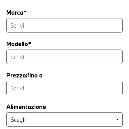
Marca*
Modello*
Prezzo:fino a
LA TUA PERMUTA
Alimentazione
Marca