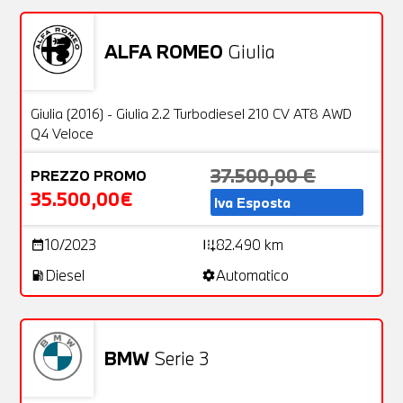
ALFA ROMEO
Giulia
Usato
29 Foto
OFFERTA
Giulia (2016) - Giulia 2.2 Turbodiesel 210 CV AT8 AWD
Q4 Veloce
37.500,00 €
PREZZO PROMO
35.500,00€
Iva Esposta
10/2023
82.490 km
date_range
add_road
Diesel
Automatico
local_gas_station
settings
BMW
Serie 3
Usato
25 Foto