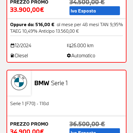
34.500,00 €
PREZZO PROMO
33.900,00€
Iva Esposta
Oppure da: 516,00 €
al mese per 48 mesi TAN 9,95%
TAEG 10,49% Anticipo 13.560,00 €
12/2024
26.800 km
date_range
add_road
Diesel
Automatico
local_gas_station
settings
BMW
Serie 1
Usato
24 Foto
OFFERTA
Serie 1 (F70) - 118d
36.500,00 €
PREZZO PROMO
34.900,00€
Iva Esposta