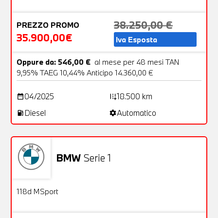
38.250,00 €
PREZZO PROMO
35.900,00€
Iva Esposta
Oppure da: 546,00 €
al mese per 48 mesi TAN
9,95% TAEG 10,44% Anticipo 14.360,00 €
04/2025
18.500 km
date_range
add_road
Diesel
Automatico
local_gas_station
settings
BMW
Serie 1
Aziendale
26 Foto
OFFERTA
118d MSport