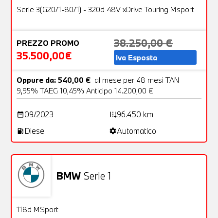
OFFERTA
Serie 3(G20/1-80/1) - 320d 48V xDrive Touring Msport
38.250,00 €
PREZZO PROMO
35.500,00€
Iva Esposta
Oppure da: 540,00 €
al mese per 48 mesi TAN
9,95% TAEG 10,45% Anticipo 14.200,00 €
09/2023
96.450 km
date_range
add_road
Diesel
Automatico
local_gas_station
settings
BMW
Serie 1
Aziendale
23 Foto
OFFERTA
118d MSport