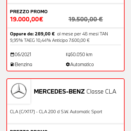
PREZZO PROMO
19.000,00€
19.500,00 €
Oppure da: 289,00 €
al mese per 48 mesi TAN
9,95% TAEG 10,44% Anticipo 7.600,00 €
06/2021
60.050 km
date_range
add_road
Benzina
Automatico
local_gas_station
settings
MERCEDES-BENZ
Classe CLA
Usato
25 Foto
OFFERTA
CLA (C/X117) - CLA 200 d S.W. Automatic Sport