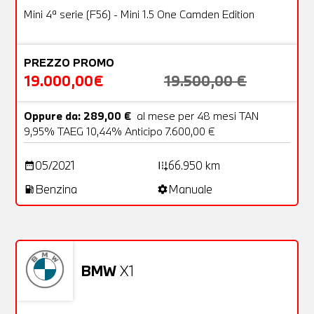
OFFERTA
Mini 4ª serie (F56) - Mini 1.5 One Camden Edition
PREZZO PROMO
19.000,00€
19.500,00 €
Oppure da: 289,00 €
al mese per 48 mesi TAN
9,95% TAEG 10,44% Anticipo 7.600,00 €
05/2021
66.950 km
date_range
add_road
Benzina
Manuale
local_gas_station
settings
Non stai trovando ciò che cerchi?
NESSUN PROBLEMA
Richiedici un auto liberamente
BMW
X1
Usato
27 Foto