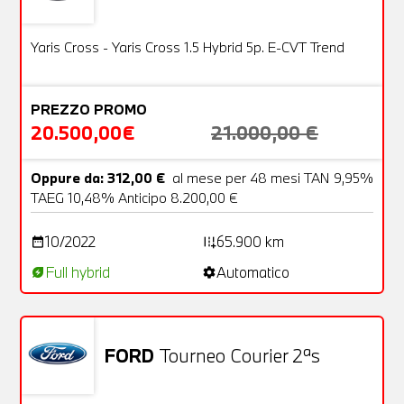
Usato
22 Foto
OFFERTA
Yaris Cross - Yaris Cross 1.5 Hybrid 5p. E-CVT Trend
PREZZO PROMO
20.500,00€
21.000,00 €
Oppure da: 312,00 €
al mese per 48 mesi TAN 9,95%
TAEG 10,48% Anticipo 8.200,00 €
10/2022
65.900 km
date_range
add_road
Full hybrid
Automatico
energy_savings_leaf
settings
FORD
Tourneo Courier 2ªs
Usato
22 Foto