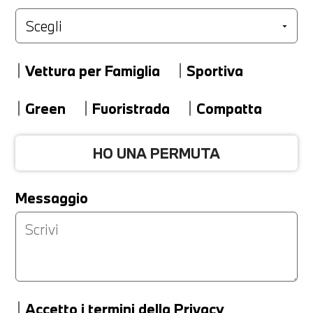
Marca
Vettura per Famiglia
Sportiva
Modello
Green
Fuoristrada
Compatta
HO UNA PERMUTA
Versione
Messaggio
Km
Accetto
i termini della Privacy