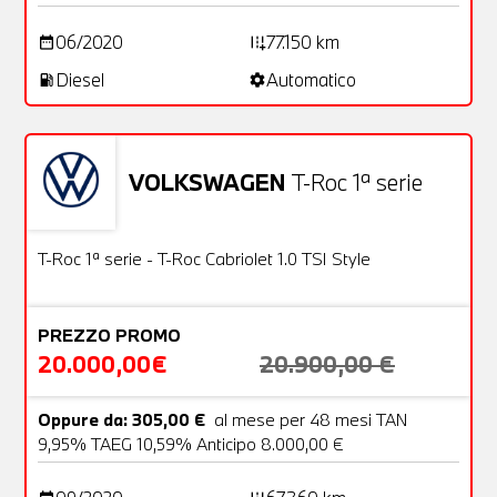
06/2020
77.150 km
date_range
add_road
Diesel
Automatico
local_gas_station
settings
VOLKSWAGEN
T-Roc 1ª serie
Usato
22 Foto
OFFERTA
T-Roc 1ª serie - T-Roc Cabriolet 1.0 TSI Style
PREZZO PROMO
20.000,00€
20.900,00 €
Oppure da: 305,00 €
al mese per 48 mesi TAN
9,95% TAEG 10,59% Anticipo 8.000,00 €