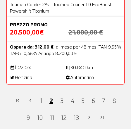
OFFERTA
Tourneo Courier 2ªs - Tourneo Courier 1.0 EcoBoost
Powershift Titanium
PREZZO PROMO
20.500,00€
21.000,00 €
Oppure da: 312,00 €
al mese per 48 mesi TAN 9,95%
TAEG 10,48% Anticipo 8.200,00 €
10/2024
30.840 km
date_range
add_road
Benzina
Automatico
local_gas_station
settings
1
2
3
4
5
6
7
8
first_page
chevron_left
9
10
11
12
13
chevron_right
last_page