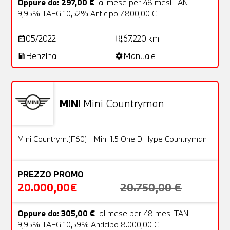
Oppure da: 297,00 €
al mese per 48 mesi TAN
9,95% TAEG 10,52% Anticipo 7.800,00 €
05/2022
67.220 km
date_range
add_road
Benzina
Manuale
local_gas_station
settings
MINI
Mini Countryman
Usato
23 Foto
OFFERTA
Mini Countrym.(F60) - Mini 1.5 One D Hype Countryman
PREZZO PROMO
20.000,00€
20.750,00 €
Oppure da: 305,00 €
al mese per 48 mesi TAN
9,95% TAEG 10,59% Anticipo 8.000,00 €