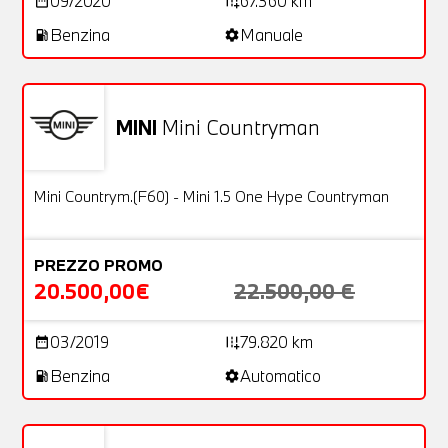
09/2020
67.360 km
date_range
add_road
Benzina
Manuale
local_gas_station
settings
MINI
Mini Countryman
Usato
25 Foto
OFFERTA
Mini Countrym.(F60) - Mini 1.5 One Hype Countryman
PREZZO PROMO
20.500,00€
22.500,00 €
03/2019
79.820 km
date_range
add_road
Benzina
Automatico
local_gas_station
settings