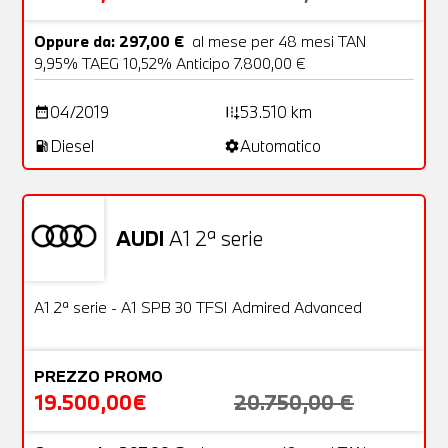
Oppure da: 297,00 €
al mese per 48 mesi TAN
9,95% TAEG 10,52% Anticipo 7.800,00 €
04/2019
53.510 km
date_range
add_road
Diesel
Automatico
local_gas_station
settings
AUDI
A1 2ª serie
Usato
23 Foto
OFFERTA
A1 2ª serie - A1 SPB 30 TFSI Admired Advanced
PREZZO PROMO
19.500,00€
20.750,00 €