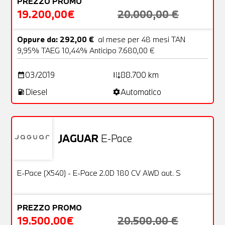
PREZZO PROMO
19.200,00€
20.000,00 €
Oppure da: 292,00 €
al mese per 48 mesi TAN
9,95% TAEG 10,44% Anticipo 7.680,00 €
03/2019
88.700 km
date_range
add_road
Diesel
Automatico
local_gas_station
settings
JAGUAR
E-Pace
Usato
26 Foto
OFFERTA
E-Pace (X540) - E-Pace 2.0D 180 CV AWD aut. S
PREZZO PROMO
19.500,00€
20.500,00 €