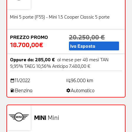
Usato
23 Foto
OFFERTA
Mini 5 porte (F55) - Mini 1.5 Cooper Classic 5 porte
20.250,00 €
PREZZO PROMO
18.700,00€
Iva Esposta
Oppure da: 285,00 €
al mese per 48 mesi TAN
9,95% TAEG 10,56% Anticipo 7.480,00 €
11/2022
96.000 km
date_range
add_road
Benzina
Automatico
local_gas_station
settings
MINI
Mini
Usato
20 Foto