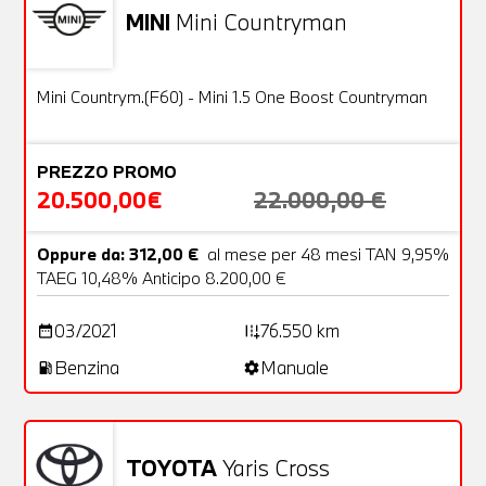
MINI
Mini Countryman
Usato
21 Foto
OFFERTA
Mini Countrym.(F60) - Mini 1.5 One Boost Countryman
PREZZO PROMO
20.500,00€
22.000,00 €
Oppure da: 312,00 €
al mese per 48 mesi TAN 9,95%
TAEG 10,48% Anticipo 8.200,00 €
03/2021
76.550 km
date_range
add_road
Benzina
Manuale
local_gas_station
settings
TOYOTA
Yaris Cross