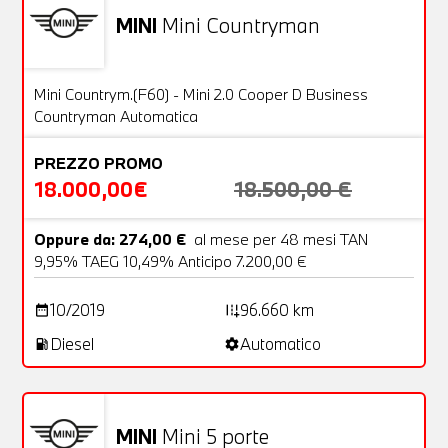
MINI
Mini Countryman
Usato
23 Foto
OFFERTA
Mini Countrym.(F60) - Mini 2.0 Cooper D Business
Countryman Automatica
PREZZO PROMO
18.000,00€
18.500,00 €
Oppure da: 274,00 €
al mese per 48 mesi TAN
9,95% TAEG 10,49% Anticipo 7.200,00 €
10/2019
96.660 km
date_range
add_road
Diesel
Automatico
local_gas_station
settings
MINI
Mini 5 porte