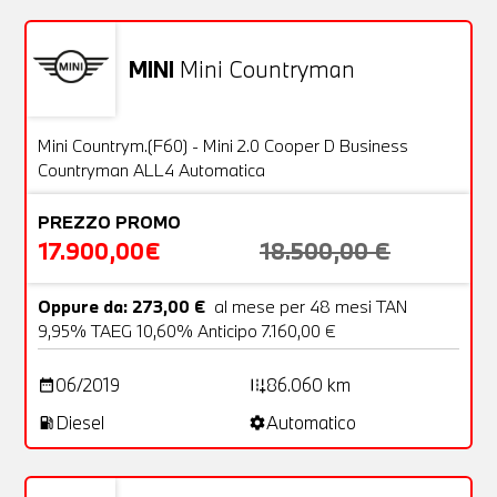
MINI
Mini Countryman
Usato
22 Foto
OFFERTA
Mini Countrym.(F60) - Mini 2.0 Cooper D Business
Countryman ALL4 Automatica
PREZZO PROMO
17.900,00€
18.500,00 €
Oppure da: 273,00 €
al mese per 48 mesi TAN
9,95% TAEG 10,60% Anticipo 7.160,00 €
06/2019
86.060 km
date_range
add_road
Diesel
Automatico
local_gas_station
settings