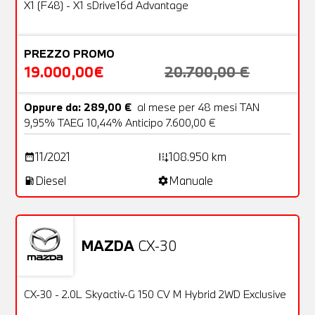
OFFERTA
X1 (F48) - X1 sDrive16d Advantage
PREZZO PROMO
19.000,00€
20.700,00 €
Oppure da: 289,00 €
al mese per 48 mesi TAN
9,95% TAEG 10,44% Anticipo 7.600,00 €
11/2021
108.950 km
date_range
add_road
Diesel
Manuale
local_gas_station
settings
MAZDA
CX-30
Usato
26 Foto
OFFERTA
CX-30 - 2.0L Skyactiv-G 150 CV M Hybrid 2WD Exclusive