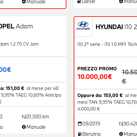
Diesel
Manu
na
Manuale
local_gas_station
settings
settings
OPEL
Adam
HYUNDAI
I10 2
20 Foto
Usato
OFFERTA
dam 1.2 70 CV Jam
i10 2ª serie - i10 1.0 MPI Tech
,00€
PREZZO PROMO
10.5
10.000,00€
€
a: 151,00 €
al mese per 48
 9,95% TAEG 10,60% Anticipo
Oppure da: 153,00 €
al me
€
mesi TAN 9,95% TAEG 10,78
4.000,00 €
8
81.380 km
add_road
09/2019
90.42
date_range
add_road
a
Manuale
settings
Benzina
Manu
local_gas_station
settings