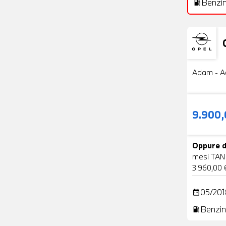
Benzi
local_gas_station
Usato
Adam - A
9.900
Oppure d
mesi TAN
3.960,00 
05/201
date_range
Benzin
local_gas_station