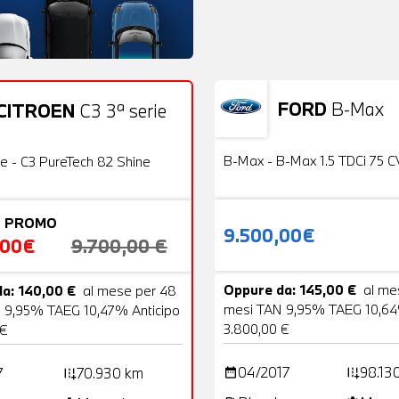
FORD
B-Max
CITROEN
C3 3ª serie
Usato
22 Foto
OFFERTA
B-Max - B-Max 1.5 TDCi 75 C
ie - C3 PureTech 82 Shine
 PROMO
9.500,00€
,00€
9.700,00 €
Oppure da: 145,00 €
al me
a: 140,00 €
al mese per 48
mesi TAN 9,95% TAEG 10,64
 9,95% TAEG 10,47% Anticipo
3.800,00 €
 €
04/2017
98.13
7
70.930 km
date_range
add_road
add_road