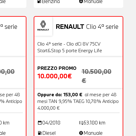
ale
Benzina
Manuale
local_gas_station
settings
ª serie
RENAULT
Clio 4ª serie
18 Foto
Usato
20 Foto
OFFERTA
Clio 4ª serie - Clio dCi 8V 75CV
Start&Stop 5 porte Energy Life
PREZZO PROMO
00,00
10.500,00
10.000,00€
€
se per 48
Oppure da: 153,00 €
al mese per 48
% Anticipo
mesi TAN 9,95% TAEG 10,78% Anticipo
4.000,00 €
0 km
04/2018
63.180 km
date_range
add_road
ale
Diesel
Manuale
local_gas_station
settings