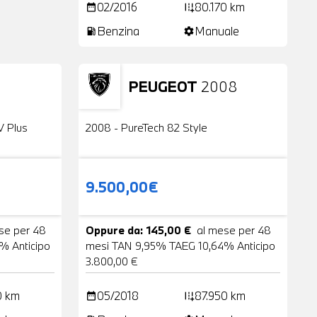
02/2016
80.170 km
date_range
add_road
Benzina
Manuale
local_gas_station
settings
PEUGEOT
2008
24 Foto
Usato
2 Foto
V Plus
2008 - PureTech 82 Style
9.500,00€
se per 48
Oppure da: 145,00 €
al mese per 48
% Anticipo
mesi TAN 9,95% TAEG 10,64% Anticipo
3.800,00 €
0 km
05/2018
87.950 km
date_range
add_road