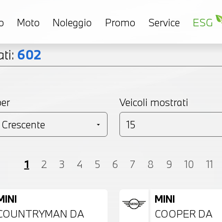
o
Moto
Noleggio
Promo
Service
ESG
ti:
602
per
Veicoli mostrati
Coupé
Monovolume
Station Wagon
SU
1
2
3
4
5
6
7
8
9
10
11
MINI
MINI
COUNTRYMAN DA
COOPER DA