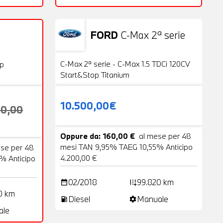
FORD
C-Max 2ª serie
Usato
20 Foto
VENDUTA
C-Max 2ª serie - C-Max 1.5 TDCi 120CV
op
Start&Stop Titanium
10.500,00€
00,00
Oppure da: 160,00 €
al mese per 48
mesi TAN 9,95% TAEG 10,55% Anticipo
ese per 48
4.200,00 €
% Anticipo
02/2018
99.820 km
date_range
add_road
0 km
Diesel
Manuale
local_gas_station
settings
ale