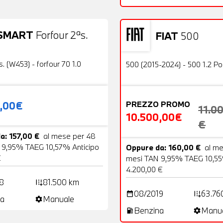
SMART
Forfour 2ªs.
FIAT
500
19 Foto
Usato
OFFERTA
s. (W453) - forfour 70 1.0
500 (2015-2024) - 500 1.2 P
0,00€
PREZZO PROMO
11.0
10.500,00€
€
a: 157,00 €
al mese per 48
 9,95% TAEG 10,57% Anticipo
Oppure da: 160,00 €
al m
€
mesi TAN 9,95% TAEG 10,55
4.200,00 €
8
81.500 km
add_road
08/2019
63.76
date_range
add_road
a
Manuale
settings
Benzina
Manu
local_gas_station
settings