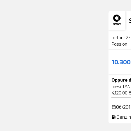
Usato
forfour 2ª
Passion
10.30
Oppure d
mesi TAN
4.120,00 
06/201
date_range
Benzin
local_gas_station