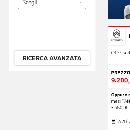
Usato
C3 3ª ser
RICERCA AVANZATA
PREZZO
9.200
Oppure d
mesi TAN
3.680,00
12/201
date_range