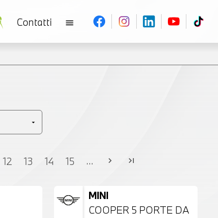
Contatti
menu
V
...
12
13
14
15
chevron_right
last_page
MINI
COOPER 5 PORTE DA