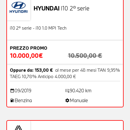
HYUNDAI
I10 2ª serie
Usato
18 Foto
OFFERTA
i10 2ª serie - i10 1.0 MPI Tech
PREZZO PROMO
10.000,00€
10.500,00 €
Oppure da: 153,00 €
al mese per 48 mesi TAN 9,95%
TAEG 10,78% Anticipo 4.000,00 €
09/2019
90.420 km
date_range
add_road
Benzina
Manuale
local_gas_station
settings