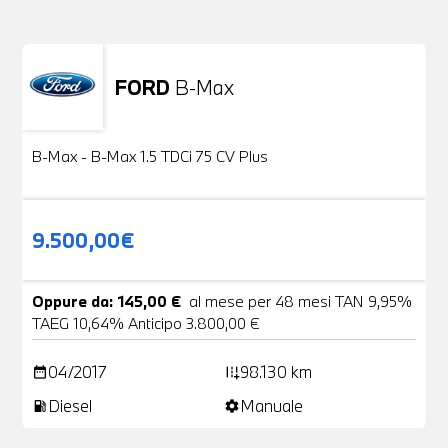
FORD
B-Max
Usato
24 Foto
B-Max - B-Max 1.5 TDCi 75 CV Plus
9.500,00€
Oppure da: 145,00 €
al mese per 48 mesi TAN 9,95%
TAEG 10,64% Anticipo 3.800,00 €
04/2017
98.130 km
date_range
add_road
Diesel
Manuale
local_gas_station
settings