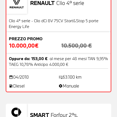
RENAULT
Clio 4ª serie
Usato
20 Foto
OFFERTA
Clio 4ª serie - Clio dCi 8V 75CV Start&Stop 5 porte
Energy Life
PREZZO PROMO
10.000,00€
10.500,00 €
Oppure da: 153,00 €
al mese per 48 mesi TAN 9,95%
TAEG 10,78% Anticipo 4.000,00 €
04/2018
63.180 km
date_range
add_road
Diesel
Manuale
local_gas_station
settings
SMART
Forfour 2ªs.