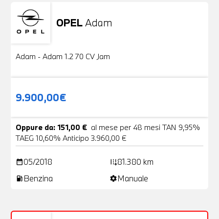
OPEL
Adam
Usato
20 Foto
Adam - Adam 1.2 70 CV Jam
9.900,00€
Oppure da: 151,00 €
al mese per 48 mesi TAN 9,95%
TAEG 10,60% Anticipo 3.960,00 €
05/2018
81.380 km
date_range
add_road
Benzina
Manuale
local_gas_station
settings