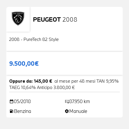
PEUGEOT
2008
Usato
2 Foto
2008 - PureTech 82 Style
9.500,00€
Oppure da: 145,00 €
al mese per 48 mesi TAN 9,95%
TAEG 10,64% Anticipo 3.800,00 €
05/2018
87.950 km
date_range
add_road
Benzina
Manuale
local_gas_station
settings