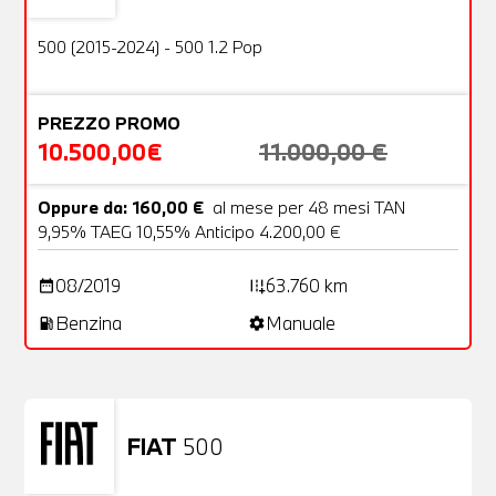
OFFERTA
500 (2015-2024) - 500 1.2 Pop
PREZZO PROMO
10.500,00€
11.000,00 €
Oppure da: 160,00 €
al mese per 48 mesi TAN
9,95% TAEG 10,55% Anticipo 4.200,00 €
08/2019
63.760 km
date_range
add_road
Benzina
Manuale
local_gas_station
settings
FIAT
500
Usato
23 Foto