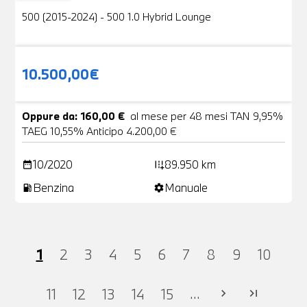
500 (2015-2024) - 500 1.0 Hybrid Lounge
10.500,00€
Oppure da: 160,00 €
al mese per 48 mesi TAN 9,95%
TAEG 10,55% Anticipo 4.200,00 €
10/2020
89.950 km
date_range
add_road
Benzina
Manuale
local_gas_station
settings
1
2
3
4
5
6
7
8
9
10
...
11
12
13
14
15
chevron_right
last_page