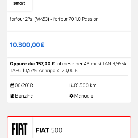
Usato
19 Foto
forfour 2ªs. (W453) - forfour 70 1.0 Passion
10.300,00€
Oppure da: 157,00 €
al mese per 48 mesi TAN 9,95%
TAEG 10,57% Anticipo 4.120,00 €
06/2018
81.500 km
date_range
add_road
Benzina
Manuale
local_gas_station
settings
FIAT
500
Usato
20 Foto