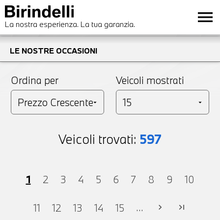
menu
La nostra esperienza. La tua garanzia.
LE NOSTRE OCCASIONI
Ordina per
Veicoli mostrati
Veicoli trovati:
597
1
2
3
4
5
6
7
8
9
10
...
11
12
13
14
15
chevron_right
last_page