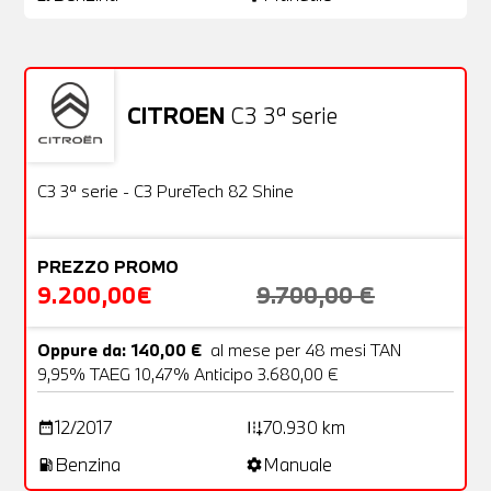
CITROEN
C3 3ª serie
Usato
22 Foto
OFFERTA
C3 3ª serie - C3 PureTech 82 Shine
PREZZO PROMO
9.200,00€
9.700,00 €
Oppure da: 140,00 €
al mese per 48 mesi TAN
9,95% TAEG 10,47% Anticipo 3.680,00 €
12/2017
70.930 km
date_range
add_road
Benzina
Manuale
local_gas_station
settings