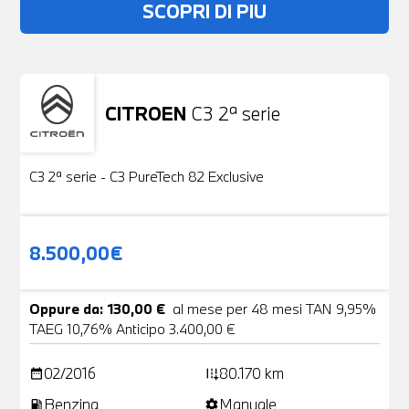
SCOPRI DI PIU
CITROEN
C3 2ª serie
Usato
19 Foto
C3 2ª serie - C3 PureTech 82 Exclusive
8.500,00€
Oppure da: 130,00 €
al mese per 48 mesi TAN 9,95%
TAEG 10,76% Anticipo 3.400,00 €
02/2016
80.170 km
date_range
add_road
Benzina
Manuale
local_gas_station
settings