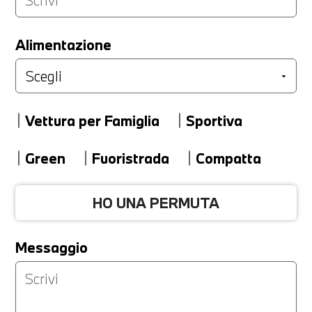
LA TUA PERMUTA
Alimentazione
Marca
Vettura per Famiglia
Sportiva
Modello
Green
Fuoristrada
Compatta
HO UNA PERMUTA
Versione
Messaggio
Km