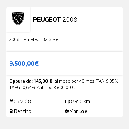
Richiedici un auto liberamente
PEUGEOT
2008
Usato
2 Foto
2008 - PureTech 82 Style
9.500,00€
Oppure da: 145,00 €
al mese per 48 mesi TAN 9,95%
TAEG 10,64% Anticipo 3.800,00 €
05/2018
87.950 km
date_range
add_road
Benzina
Manuale
local_gas_station
settings