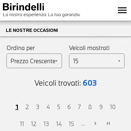
menu
La nostra esperienza. La tua garanzia.
LE NOSTRE OCCASIONI
Ordina per
Veicoli mostrati
Veicoli trovati:
603
1
2
3
4
5
6
7
8
9
10
...
11
12
13
14
15
chevron_right
last_page