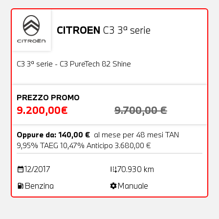
CITROEN
C3 3ª serie
Usato
22 Foto
OFFERTA
C3 3ª serie - C3 PureTech 82 Shine
PREZZO PROMO
9.200,00€
9.700,00 €
Oppure da: 140,00 €
al mese per 48 mesi TAN
9,95% TAEG 10,47% Anticipo 3.680,00 €
12/2017
70.930 km
date_range
add_road
Benzina
Manuale
local_gas_station
settings