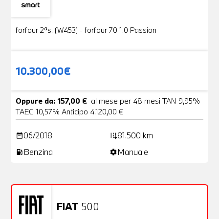
Usato
19 Foto
forfour 2ªs. (W453) - forfour 70 1.0 Passion
10.300,00€
Oppure da: 157,00 €
al mese per 48 mesi TAN 9,95%
TAEG 10,57% Anticipo 4.120,00 €
06/2018
81.500 km
date_range
add_road
Benzina
Manuale
local_gas_station
settings
FIAT
500
Usato
20 Foto