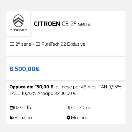
CITROEN
C3 2ª serie
Usato
19 Foto
C3 2ª serie - C3 PureTech 82 Exclusive
8.500,00€
Oppure da: 130,00 €
al mese per 48 mesi TAN 9,95%
TAEG 10,76% Anticipo 3.400,00 €
02/2016
80.170 km
date_range
add_road
Benzina
Manuale
local_gas_station
settings