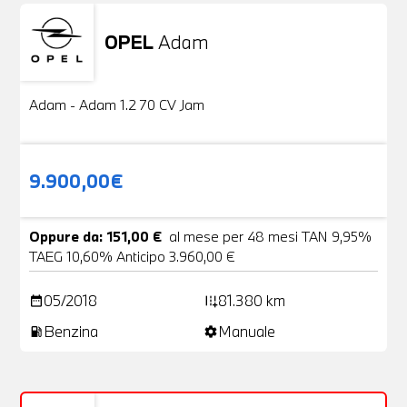
OPEL
Adam
Usato
20 Foto
Adam - Adam 1.2 70 CV Jam
9.900,00€
Oppure da: 151,00 €
al mese per 48 mesi TAN 9,95%
TAEG 10,60% Anticipo 3.960,00 €
05/2018
81.380 km
date_range
add_road
Benzina
Manuale
local_gas_station
settings