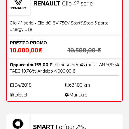
RENAULT
Clio 4ª serie
Usato
20 Foto
OFFERTA
Clio 4ª serie - Clio dCi 8V 75CV Start&Stop 5 porte
Energy Life
PREZZO PROMO
10.000,00€
10.500,00 €
Oppure da: 153,00 €
al mese per 48 mesi TAN 9,95%
TAEG 10,78% Anticipo 4.000,00 €
04/2018
63.180 km
date_range
add_road
Diesel
Manuale
local_gas_station
settings
SMART
Forfour 2ªs.