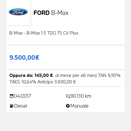
FORD
B-Max
Usato
24 Foto
B-Max - B-Max 1.5 TDCi 75 CV Plus
9.500,00€
Oppure da: 145,00 €
al mese per 48 mesi TAN 9,95%
TAEG 10,64% Anticipo 3.800,00 €
04/2017
98.130 km
date_range
add_road
Diesel
Manuale
local_gas_station
settings
Non stai trovando ciò che cerchi?
NESSUN PROBLEMA