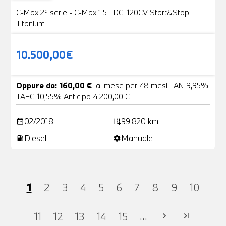
VENDUTA
C-Max 2ª serie - C-Max 1.5 TDCi 120CV Start&Stop
Titanium
10.500,00€
Oppure da: 160,00 €
al mese per 48 mesi TAN 9,95%
TAEG 10,55% Anticipo 4.200,00 €
02/2018
99.820 km
date_range
add_road
Diesel
Manuale
local_gas_station
settings
1
2
3
4
5
6
7
8
9
10
...
11
12
13
14
15
chevron_right
last_page