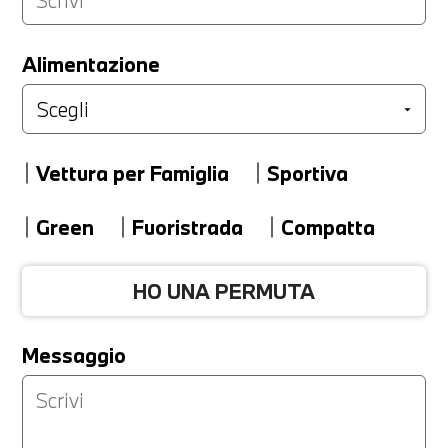
LA TUA PERMUTA
Alimentazione
Marca
Vettura per Famiglia
Sportiva
Modello
Green
Fuoristrada
Compatta
HO UNA PERMUTA
Versione
Messaggio
Km