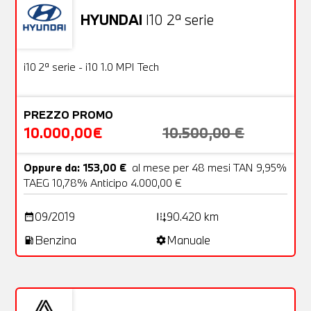
HYUNDAI
I10 2ª serie
Usato
18 Foto
OFFERTA
i10 2ª serie - i10 1.0 MPI Tech
PREZZO PROMO
10.000,00€
10.500,00 €
Oppure da: 153,00 €
al mese per 48 mesi TAN 9,95%
TAEG 10,78% Anticipo 4.000,00 €
09/2019
90.420 km
date_range
add_road
Benzina
Manuale
local_gas_station
settings