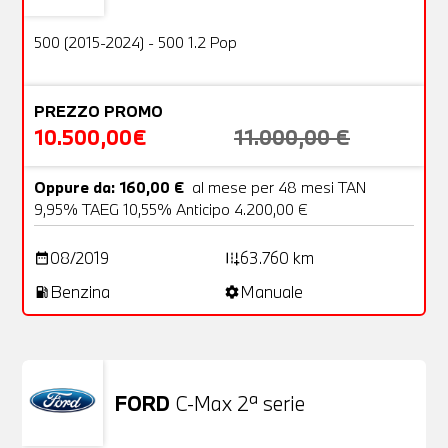
OFFERTA
500 (2015-2024) - 500 1.2 Pop
PREZZO PROMO
10.500,00€
11.000,00 €
Oppure da: 160,00 €
al mese per 48 mesi TAN
9,95% TAEG 10,55% Anticipo 4.200,00 €
08/2019
63.760 km
date_range
add_road
Benzina
Manuale
local_gas_station
settings
FORD
C-Max 2ª serie
Usato