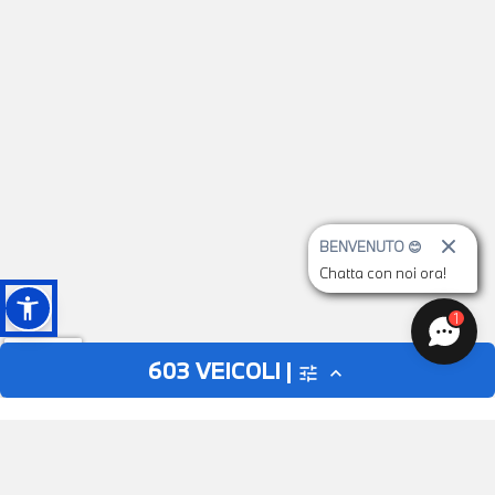
BENVENUTO 😊
Chatta con noi ora!
1
603
VEICOLI |
tune
expand_less
AUTO
MOTO
close