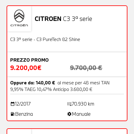
CITROEN
C3 3ª serie
Usato
22 Foto
OFFERTA
C3 3ª serie - C3 PureTech 82 Shine
PREZZO PROMO
9.200,00€
9.700,00 €
Oppure da: 140,00 €
al mese per 48 mesi TAN
9,95% TAEG 10,47% Anticipo 3.680,00 €
12/2017
70.930 km
date_range
add_road
Benzina
Manuale
local_gas_station
settings