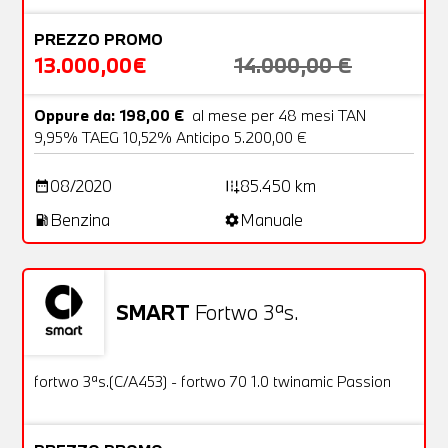
PREZZO PROMO
13.000,00€
14.000,00 €
Oppure da: 198,00 €
al mese per 48 mesi TAN
9,95% TAEG 10,52% Anticipo 5.200,00 €
08/2020
85.450 km
date_range
add_road
Benzina
Manuale
local_gas_station
settings
SMART
Fortwo 3ªs.
Usato
19 Foto
OFFERTA
fortwo 3ªs.(C/A453) - fortwo 70 1.0 twinamic Passion