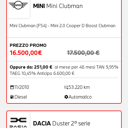
MINI
Mini Clubman
Usato
24 Foto
OFFERTA
Mini Clubman (F54) - Mini 2.0 Cooper D Boost Clubman
PREZZO PROMO
16.500,00€
17.500,00 €
Oppure da: 251,00 €
al mese per 48 mesi TAN 9,95%
TAEG 10,45% Anticipo 6.600,00 €
11/2018
53.220 km
date_range
add_road
Diesel
Automatico
local_gas_station
settings
DACIA
Duster 2ª serie