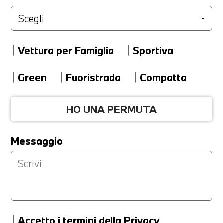
Marca
Vettura per Famiglia
Sportiva
Modello
Green
Fuoristrada
Compatta
HO UNA PERMUTA
Versione
Messaggio
Km
Accetto
i termini della Privacy