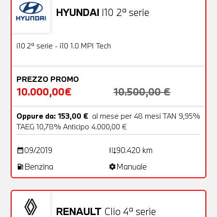
HYUNDAI
I10 2ª serie
Usato
18 Foto
OFFERTA
i10 2ª serie - i10 1.0 MPI Tech
PREZZO PROMO
10.000,00€
10.500,00 €
Oppure da: 153,00 €
al mese per 48 mesi TAN 9,95%
TAEG 10,78% Anticipo 4.000,00 €
09/2019
90.420 km
date_range
add_road
Benzina
Manuale
local_gas_station
settings
RENAULT
Clio 4ª serie