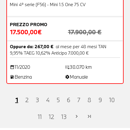
OFFERTA
Mini 4ª serie (F56) - Mini 1.5 One 75 CV
PREZZO PROMO
17.500,00€
17.900,00 €
Oppure da: 267,00 €
al mese per 48 mesi TAN
9,95% TAEG 10,62% Anticipo 7.000,00 €
11/2020
38.070 km
date_range
add_road
Benzina
Manuale
local_gas_station
settings
1
2
3
4
5
6
7
8
9
10
11
12
13
chevron_right
last_page