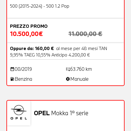
OFFERTA
500 (2015-2024) - 500 1.2 Pop
PREZZO PROMO
10.500,00€
11.000,00 €
Oppure da: 160,00 €
al mese per 48 mesi TAN
9,95% TAEG 10,55% Anticipo 4.200,00 €
08/2019
63.760 km
date_range
add_road
Benzina
Manuale
local_gas_station
settings
Non stai trovando ciò che cerchi?
NESSUN PROBLEMA
Richiedici un auto liberamente
OPEL
Mokka 1ª serie
Usato
24 Foto