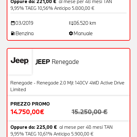
Oppure da: 221,00 €
al mese per 48 mesi TAN
9,95% TAEG 10,56% Anticipo 5.800,00 €
03/2019
86.520 km
date_range
add_road
Benzina
Manuale
local_gas_station
settings
JEEP
Renegade
Usato
22 Foto
OFFERTA
Renegade - Renegade 2.0 Mjt 140CV 4WD Active Drive
Limited
PREZZO PROMO
14.750,00€
15.250,00 €
Oppure da: 225,00 €
al mese per 48 mesi TAN
9,95% TAEG 10,61% Anticipo 5.900,00 €