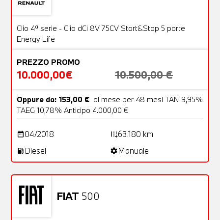
Usato
20 Foto
OFFERTA
Clio 4ª serie - Clio dCi 8V 75CV Start&Stop 5 porte
Energy Life
PREZZO PROMO
10.000,00€
10.500,00 €
Oppure da: 153,00 €
al mese per 48 mesi TAN 9,95%
TAEG 10,78% Anticipo 4.000,00 €
04/2018
63.180 km
date_range
add_road
Diesel
Manuale
local_gas_station
settings
FIAT
500
Usato
20 Foto