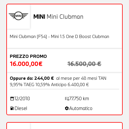
MINI
Mini Clubman
Usato
25 Foto
OFFERTA
Mini Clubman (F54) - Mini 1.5 One D Boost Clubman
PREZZO PROMO
16.000,00€
16.500,00 €
Oppure da: 244,00 €
al mese per 48 mesi TAN
9,95% TAEG 10,59% Anticipo 6.400,00 €
12/2018
77.750 km
date_range
add_road
Diesel
Automatico
local_gas_station
settings