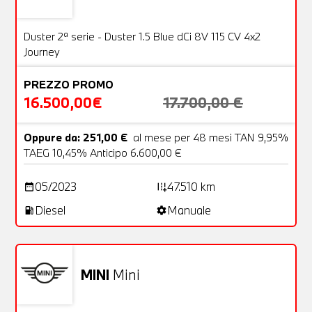
Usato
20 Foto
OFFERTA
Duster 2ª serie - Duster 1.5 Blue dCi 8V 115 CV 4x2
Journey
PREZZO PROMO
16.500,00€
17.700,00 €
Oppure da: 251,00 €
al mese per 48 mesi TAN 9,95%
TAEG 10,45% Anticipo 6.600,00 €
05/2023
47.510 km
date_range
add_road
Diesel
Manuale
local_gas_station
settings
MINI
Mini
Usato
23 Foto