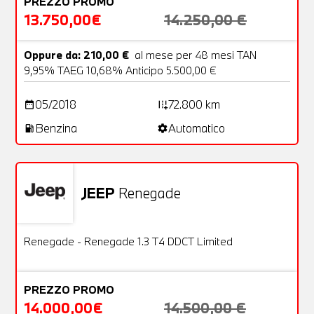
PREZZO PROMO
13.750,00€
14.250,00 €
Oppure da: 210,00 €
al mese per 48 mesi TAN
9,95% TAEG 10,68% Anticipo 5.500,00 €
05/2018
72.800 km
date_range
add_road
Benzina
Automatico
local_gas_station
settings
JEEP
Renegade
Usato
20 Foto
OFFERTA
Renegade - Renegade 1.3 T4 DDCT Limited
PREZZO PROMO
14.000,00€
14.500,00 €