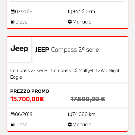
07/2018
94.560 km
date_range
add_road
Diesel
Manuale
local_gas_station
settings
JEEP
Compass 2ª serie
Usato
17 Foto
OFFERTA
Compass 2ª serie - Compass 1.6 Multijet II 2WD Night
Eagle
PREZZO PROMO
15.700,00€
17.500,00 €
06/2019
74.080 km
date_range
add_road
Diesel
Manuale
local_gas_station
settings