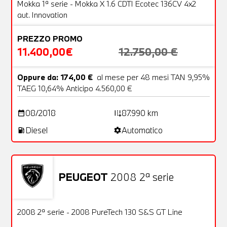
OFFERTA
Mokka 1ª serie - Mokka X 1.6 CDTI Ecotec 136CV 4x2
aut. Innovation
PREZZO PROMO
11.400,00€
12.750,00 €
Oppure da: 174,00 €
al mese per 48 mesi TAN 9,95%
TAEG 10,64% Anticipo 4.560,00 €
08/2018
87.990 km
date_range
add_road
Diesel
Automatico
local_gas_station
settings
PEUGEOT
2008 2ª serie
Usato
22 Foto
OFFERTA
2008 2ª serie - 2008 PureTech 130 S&S GT Line