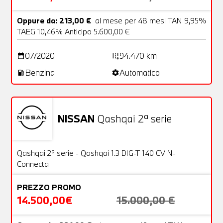
Oppure da: 213,00 €
al mese per 48 mesi TAN 9,95%
TAEG 10,46% Anticipo 5.600,00 €
07/2020
94.470 km
date_range
add_road
Benzina
Automatico
local_gas_station
settings
NISSAN
Qashqai 2ª serie
Usato
21 Foto
OFFERTA
Qashqai 2ª serie - Qashqai 1.3 DIG-T 140 CV N-
Connecta
PREZZO PROMO
14.500,00€
15.000,00 €