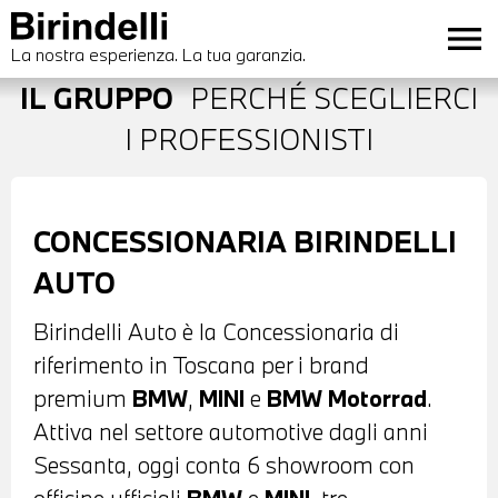
menu
La nostra esperienza. La tua garanzia.
IL GRUPPO
PERCHÉ SCEGLIERCI
I PROFESSIONISTI
CONCESSIONARIA BIRINDELLI
AUTO
Birindelli Auto è la Concessionaria di
riferimento in Toscana per i brand
premium
BMW
,
MINI
e
BMW Motorrad
.
Attiva nel settore automotive dagli anni
Sessanta, oggi conta 6 showroom con
officine ufficiali
BMW
e
MINI
, tre