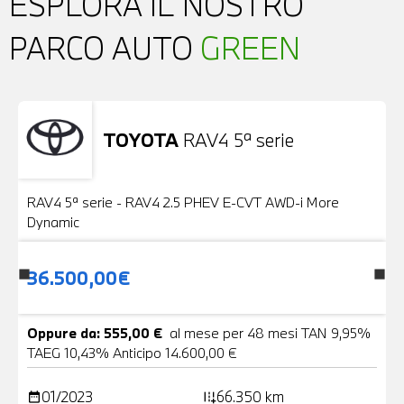
ESPLORA IL NOSTRO
PARCO AUTO
GREEN
TOYOTA
RAV4 5ª serie
Usato
24 Foto
RAV4 5ª serie - RAV4 2.5 PHEV E-CVT AWD-i More
Dynamic
36.500,00€
Oppure da: 555,00 €
al mese per 48 mesi TAN 9,95%
TAEG 10,43% Anticipo 14.600,00 €
01/2023
66.350 km
date_range
add_road