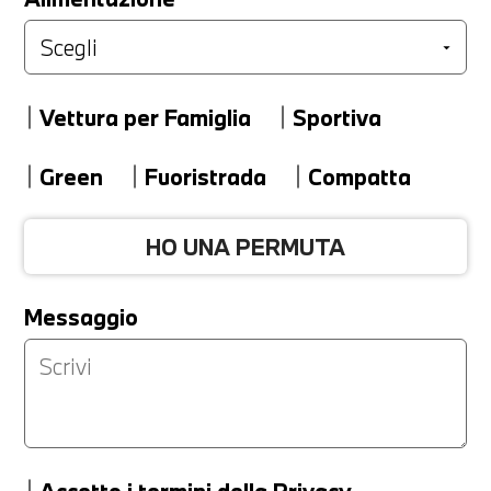
Marca
Vettura per Famiglia
Sportiva
Modello
Green
Fuoristrada
Compatta
HO UNA PERMUTA
Versione
Messaggio
Km
Accetto
i termini della Privacy