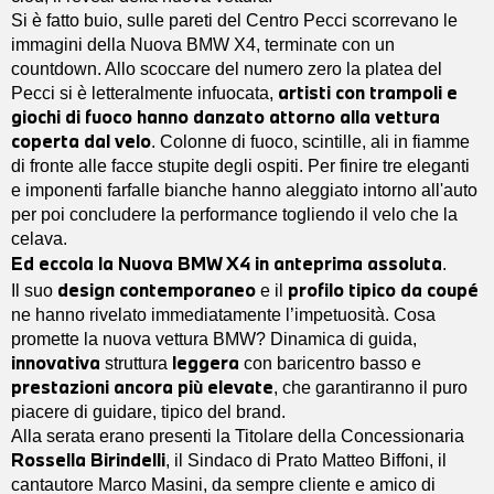
Si è fatto buio, sulle pareti del Centro Pecci scorrevano le
immagini della Nuova BMW X4, terminate con un
countdown. Allo scoccare del numero zero la platea del
artisti con trampoli e
Pecci si è letteralmente infuocata,
giochi di fuoco hanno danzato attorno alla vettura
coperta dal velo
. Colonne di fuoco, scintille, ali in fiamme
di fronte alle facce stupite degli ospiti. Per finire tre eleganti
e imponenti farfalle bianche hanno aleggiato intorno all'auto
per poi concludere la performance togliendo il velo che la
celava.
Ed eccola la Nuova BMW X4 in anteprima assoluta
.
design contemporaneo
profilo tipico da coupé
Il suo
e il
ne hanno rivelato immediatamente l’impetuosità. Cosa
promette la nuova vettura BMW? Dinamica di guida,
innovativa
leggera
struttura
con baricentro basso e
prestazioni
ancora più elevate
, che garantiranno il puro
piacere di guidare, tipico del brand.
Alla serata erano presenti la Titolare della Concessionaria
Rossella Birindelli
, il Sindaco di Prato Matteo Biffoni, il
cantautore Marco Masini, da sempre cliente e amico di