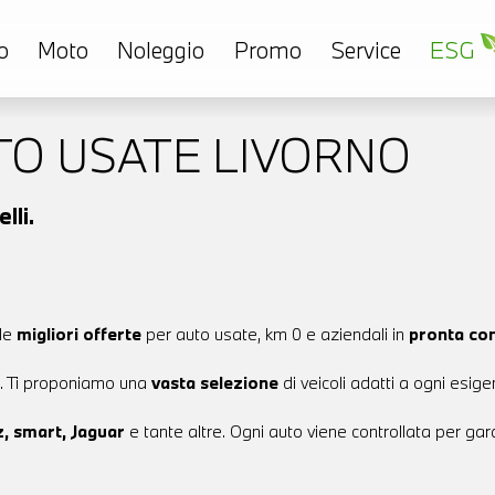
o
Moto
Noleggio
Promo
Service
ESG
TO USATE LIVORNO
lli.
 le
migliori offerte
per auto usate, km 0 e aziendali in
pronta co
to. Ti proponiamo una
vasta selezione
di veicoli adatti a ogni esig
, smart, Jaguar
e tante altre. Ogni auto viene controllata per gara