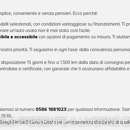
mplice, conveniente e senza pensieri. Ecco perché:
modelli selezionati, con condizioni vantaggiose su finanziamenti. Ti
are un'auto usata non è mai stato così facile.
sibile e accessibile
con opzioni di pagamento su misura. Ti aiutiamo
nostra priorità. Ti seguiamo in ogni fase: dalla consulenza personaliz
a disposizione 15 giorni e fino a 1.500 km dalla data di consegna per 
ontrollate e certificate, con garanzie che ti assicurano affidabilità
chiamaci al numero
0586 1881023
per qualsiasi informazione. Siamo
 19:30.
COLO PRESENTE A LIVORNO 
 Scegli Birindelli Centro Usato per un’esperienza d’acquisto di qua