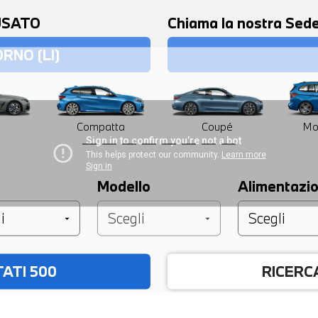
 USATO
Chiama la nostra Se
RNO (LI)
Compatta
Coupé
Mo
Modello
Alimentazi
RMAZIONI
TATI
500
RICERC