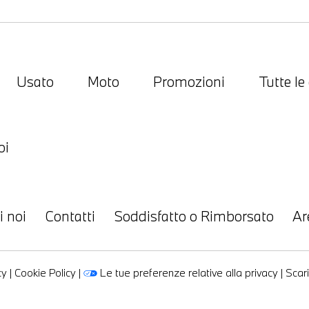
Usato
Moto
Promozioni
Tutte le
oi
i noi
Contatti
Soddisfatto o Rimborsato
Ar
cy
|
Cookie Policy
|
Le tue preferenze relative alla privacy
|
Scari