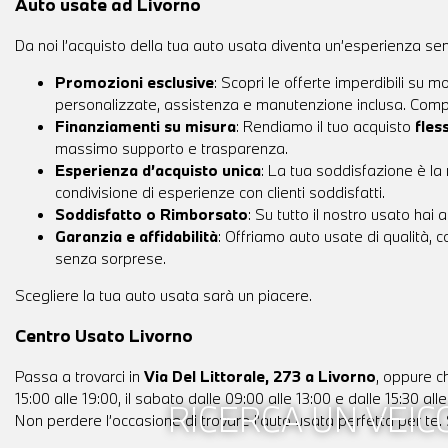
Auto usate ad Livorno
Da noi l’acquisto della tua auto usata diventa un’esperienza se
Promozioni esclusive
: Scopri le offerte imperdibili su 
personalizzate, assistenza e manutenzione inclusa. Compr
Finanziamenti su misura
: Rendiamo il tuo acquisto
fles
massimo supporto e trasparenza.
Esperienza d’acquisto unica
: La tua soddisfazione è la 
condivisione di esperienze con clienti soddisfatti.
Soddisfatto o Rimborsato
: Su tutto il nostro usato hai 
Garanzia e affidabilità
: Offriamo auto usate di qualità, c
senza sorprese.
Scegliere la tua auto usata sarà un piacere.
Centro Usato Livorno
Passa a trovarci in
Via Del Littorale, 273 a Livorno
, oppure 
15:00 alle 19:00, il sabato dalle 09:00 alle 13:00 e dalle 15:30 alle
RICERCA UN VEI
Non perdere l’occasione di trovare l’auto usata perfetta per te.