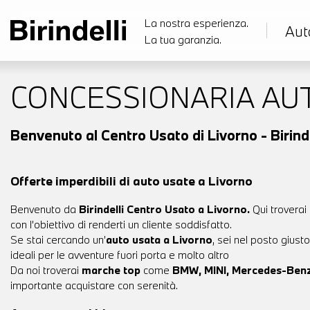
La nostra esperienza.
Aut
La tua garanzia.
CONCESSIONARIA AU
Benvenuto al Centro Usato di Livorno - Birinde
Offerte imperdibili di auto usate a Livorno
Benvenuto da
Birindelli Centro Usato a Livorno.
Qui troverai
con l’obiettivo di renderti un cliente soddisfatto.
Se stai cercando un’
auto usata a Livorno
, sei nel posto gius
ideali per le avventure fuori porta e molto altro
Da noi troverai
marche top
come
BMW, MINI, Mercedes-Benz
importante acquistare con serenità.