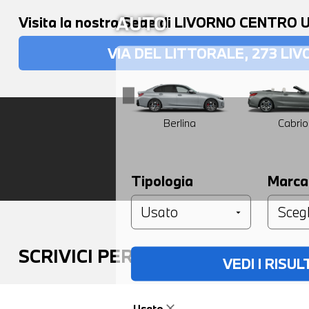
AUTO
Visita la nostra Sede di LIVORNO CENTRO
VIA DEL LITTORALE, 273 LIVO
Berlina
Cabrio
Tipologia
Marca
SCRIVICI PER RICHIESTE O INFO
VEDI I RISUL
Usato
close