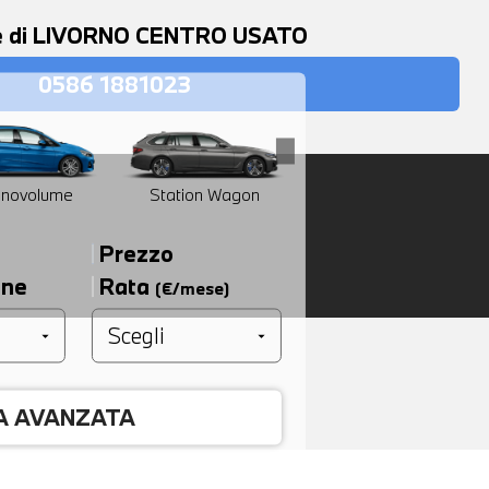
de di LIVORNO CENTRO USATO
0586 1881023
novolume
Station Wagon
SUV
Prezzo
one
Rata
(€/mese)
A AVANZATA