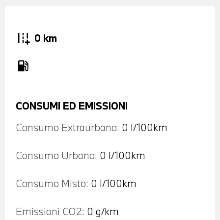
add_road
0 km
local_gas_station
CONSUMI ED EMISSIONI
Consumo Extraurbano:
0 l/100km
Consumo Urbano:
0 l/100km
Consumo Misto:
0 l/100km
Emissioni CO2:
0 g/km