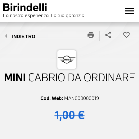
menu
La nostra esperienza. La tua garanzia.
print
share
favorite_border
chevron_left
INDIETRO
MINI
CABRIO DA ORDINARE
Cod. Web:
MAN000000019
1,00 €