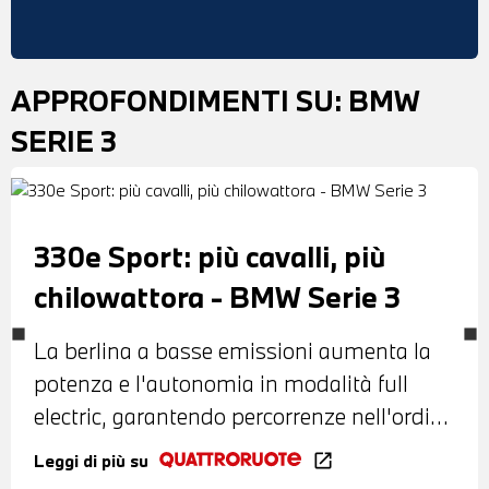
APPROFONDIMENTI SU:
BMW
SERIE 3
330e Sport: più cavalli, più
chilowattora - BMW Serie 3
La berlina a basse emissioni aumenta la
potenza e l'autonomia in modalità full
electric, garantendo percorrenze nell'ordine
dei 41,6 km/litro
Leggi di più su
open_in_new