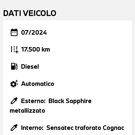
DATI VEICOLO
date_range
07/2024
add_road
17.500 km
local_gas_station
Diesel
settings_suggest
Automatico
colorize
Esterno:
Black Sapphire
metallizzato
colorize
Interno:
Sensatec traforato Cognac