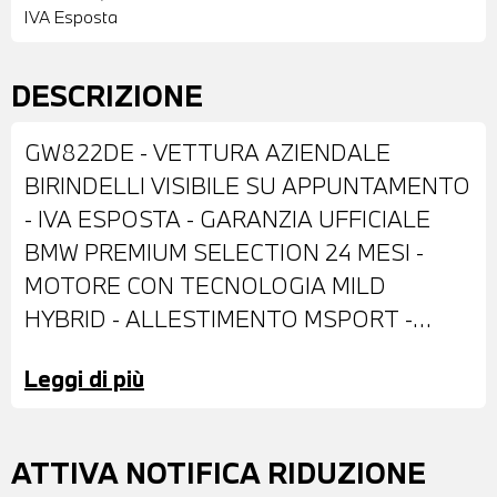
IVA Esposta
DESCRIZIONE
GW822DE - VETTURA AZIENDALE
BIRINDELLI VISIBILE SU APPUNTAMENTO
- IVA ESPOSTA - GARANZIA UFFICIALE
BMW PREMIUM SELECTION 24 MESI -
MOTORE CON TECNOLOGIA MILD
HYBRID - ALLESTIMENTO MSPORT -
DOTATA DI: VERNICE METALLIZZATA
Leggi di più
BLACK SAPPHIRE - ANTIFURTO CON
TELECOMANDO - PACCHETTO SPORTIVO
M PRO - CERCHI IN LEGA DA 18" -
ATTIVA NOTIFICA RIDUZIONE
IMPIANTO FRENANTE MSPORT CON