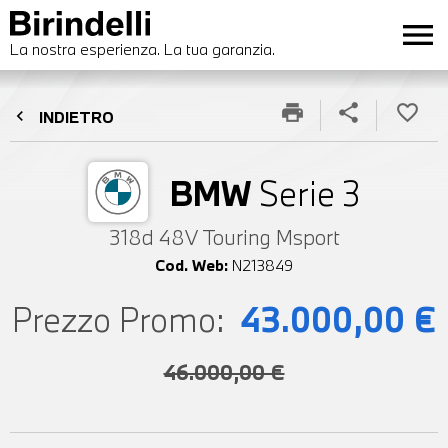
menu
La nostra esperienza. La tua garanzia.
print
share
favorite_border
chevron_left
INDIETRO
BMW
Serie 3
318d 48V Touring Msport
Cod. Web:
N213849
Prezzo Promo:
43.000,00 €
46.000,00 €