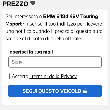
PREZZO
favorite
PINZE ROSSE - FARI LED ADATTIVI - FARI
BMW INDIVIDUAL SHADOW LINE -
Sei interessato a
BMW 318d 48V Touring
RETROVISORI ESTERNI RIPIEGABILI
Msport
? Inserisci il tuo indirizzo per ricevere
ELETTRICAMENTE E ANTIABBAGLIANTI -
una notifica quando il prezzo di questa auto
BARRE PORTATUTTO SUL TETTO -
scende al di sotto di quello attuale.
SENSORI DI PARCHEGGIO ANTERIORI E
POSTERIORI - TELECAMERA
Inserisci la tua mail
POSTERIORE - INTERNI IN SENSATEC
COGNAC - VOLANTE SPORTIVO M IN
PELLE A TRE RAZZE CON COMANDI
Accetto
i termini della Privacy
MULTIFUNZIONE - CRUISE CONTROL -
CAMBIO AUTOMATICO CON LEVE AL
SEGUI QUESTO VEICOLO
no_crash
VOLANTE - ACTIVE GUARD PLUS - BMW
LIVE COCKPIT PLUS - NAVIGATORE -
BLUETOOTH - USB - RADIO DIGITALE