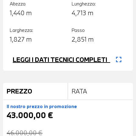
Altezza
Lunghezza:
1,440 m
4,713 m
Larghezza:
Passo
1,827 m
2,851 m
fullscreen
LEGGI I DATI TECNICI COMPLETI
PREZZO
RATA
Il nostro prezzo
in promozione
43.000,00 €
46.000,00 €