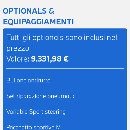
DAB - SISTEMA DI ALTOPARLANTI HIFI -
OPTIONALS &
COMPATIBILITA' CON CONNECTED DRIVE
EQUIPAGGIAMENTI
SERVICES - TELESERVICES - CHIAMATA
DI EMERGENZA - CLIMATIZZATORE
Tutti gli optionals sono inclusi nel
AUTOMATICO BIZONA - RETROVISORE
prezzo
INTERNO AUTOANABBAGLIANTE -
Valore:
9.331,98 €
CINTURE DI SICUREZZA M - SEDILI
ANTERIORI RISCALDABILI - POSSIBILITA'
DI PROVA - POSSIBILITA' DI PERMUTA -
Bullone antifurto
POSSIBILITA' DI LEASING O
FINANZIAMENTO ANCHE PER L'INTERO
Set riparazione pneumatici
IMPORTO
Variable Sport steering
Pacchetto sportivo M