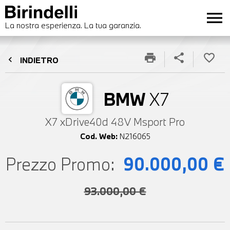
menu
La nostra esperienza. La tua garanzia.
print
share
favorite_border
chevron_left
INDIETRO
BMW
X7
X7 xDrive40d 48V Msport Pro
Cod. Web:
N216065
Prezzo Promo:
90.000,00 €
93.000,00 €