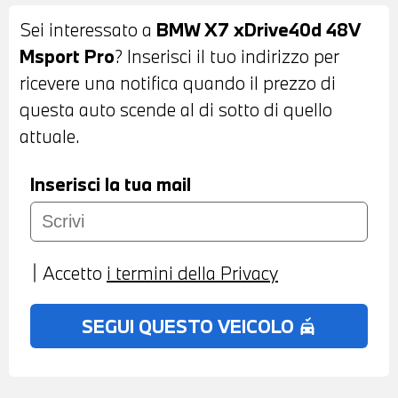
ILLUMINATA - BARRE PORTATUTTO SUL
Sei interessato a
BMW X7 xDrive40d 48V
TETTO - VETRI POSTERIORI E LUNOTTO
Msport Pro
? Inserisci il tuo indirizzo per
OSCURATI - SOFT CLOSE PER PORTIERE
ricevere una notifica quando il prezzo di
- SENSORI DI PARCHEGGIO ANTERIORI E
questa auto scende al di sotto di quello
POSTERIORI - TELECAMERA ANTERIORE
attuale.
E POSTERIORE CON SURROUND VIEW
360° - IMPIANTO DI SCARICO SPORTIVO
Inserisci la tua mail
M - COMFORT ACCESS SYSTEM - INTERNI
IN PELLE MERINO NERA - VOLANTE
SPORTIVO M IN PELLE CON COMANDI
Accetto
i termini della Privacy
MULTIFUNZIONE - CRUISE CONTROL -
CAMBIO AUTOMATICO CON LEVE AL
SEGUI QUESTO VEICOLO
no_crash
VOLANTE - DRIVING ASSISTANT - ACTIVE
GUARD - BMW LIVE COCKPIT
PROFESSIONAL - BLUETOOTH - USB -