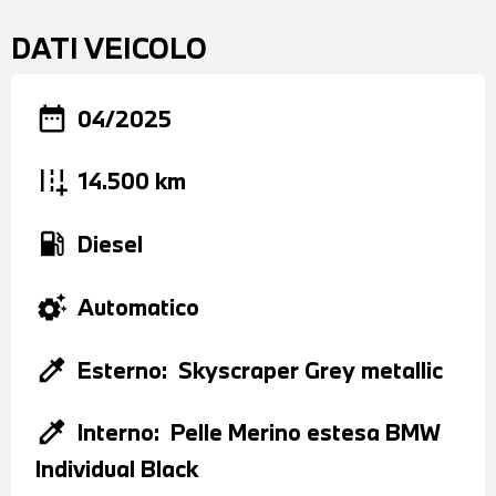
DATI VEICOLO
date_range
04/2025
add_road
14.500 km
local_gas_station
Diesel
settings_suggest
Automatico
colorize
Esterno:
Skyscraper Grey metallic
colorize
Interno:
Pelle Merino estesa BMW
Individual Black