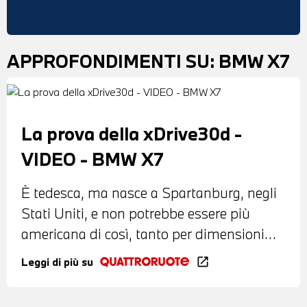
APPROFONDIMENTI SU:
BMW X7
La prova della xDrive30d -
VIDEO - BMW X7
È tedesca, ma nasce a Spartanburg, negli
Stati Uniti, e non potrebbe essere più
americana di così, tanto per dimensioni
quanto per filosofia
Leggi di più su
open_in_new