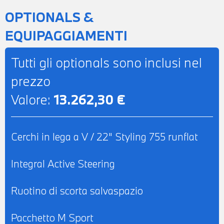
RADIO DIGITALE DAB - IMPIANTO AUDIO
OPTIONALS &
HARMAN KARDON - COMPATIBILITA' CON
EQUIPAGGIAMENTI
CONNECTED DRIVE SERVCIES -
TELESERVICES - CHIAMATA DI
Tutti gli optionals sono inclusi nel
EMERGENZA - CLIMATIZZATORE
prezzo
AUTOMATICO A 5 ZONE - SEDILI
Valore:
13.262,30 €
ANTERIORI RISCALDABILI E VENTILATI -
SEDILI ANTERIORI REGOLABILI
ELETTRICAMENTE CON FUNZIONE
Cerchi in lega a V / 22" Styling 755 runflat
MEMORY - CINTURE DI SICUREZZA M -
POSSIBILITA' DI PROVA - POSSIBILITA' DI
Integral Active Steering
PERMUTA - POSSIBILITA' DI LEASING O
FINANZIAMENTO ANCHE PER L'INTERO
Ruotino di scorta salvaspazio
IMPORTO
Pacchetto M Sport