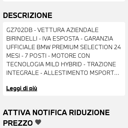
DESCRIZIONE
GZ702DB - VETTURA AZIENDALE
BIRINDELLI - IVA ESPOSTA - GARANZIA
UFFICIALE BMW PREMIUM SELECTION 24
MESI - 7 POSTI - MOTORE CON
TECNOLOGIA MILD HYBRID - TRAZIONE
INTEGRALE - ALLESTIMENTO MSPORT
PRO - DOTATA DI: VERNICE
Leggi di più
METALLIZZATA SKYSCRAPER GREY -
ANTIFURTO CON TELECOMANDO -
CERCHI IN LEGA DA 22" - IMPIANTO
ATTIVA NOTIFICA RIDUZIONE
FRENANTE MSPORT CON PINZE NERE -
PREZZO
favorite
FARI LED - CALANDRA ANTERIORE