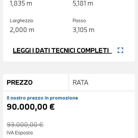
1,835 m
5,181 m
Larghezza:
Passo
2,000 m
3,105 m
fullscreen
LEGGI I DATI TECNICI COMPLETI
PREZZO
RATA
Il nostro prezzo
in promozione
90.000,00 €
93.000,00 €
IVA Esposta