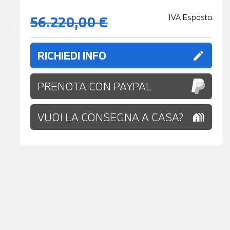
IVA Esposta
56.220,00 €
RICHIEDI INFO
edit
PRENOTA CON PAYPAL
VUOI LA CONSEGNA A CASA?
holiday_village