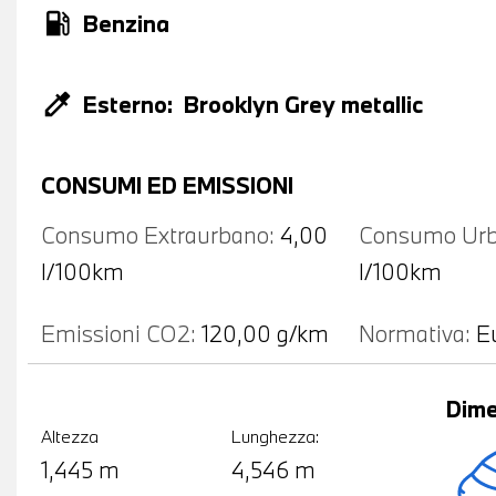
local_gas_station
Benzina
colorize
Esterno:
Brooklyn Grey metallic
CONSUMI ED EMISSIONI
Consumo Extraurbano:
4,00
Consumo Urb
l/100km
l/100km
Emissioni CO2:
120,00 g/km
Normativa:
E
Dime
Altezza
Lunghezza:
1,445 m
4,546 m