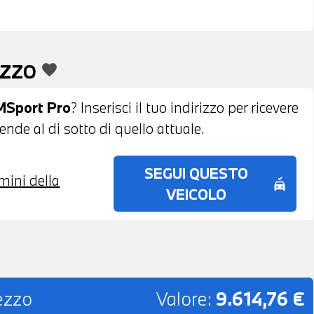
EZZO
favorite
MSport Pro
? Inserisci il tuo indirizzo per ricevere
nde al di sotto di quello attuale.
SEGUI QUESTO
rmini della
no_crash
VEICOLO
rezzo
Valore:
9.614,76 €