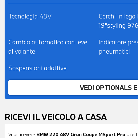
Tecnologia 48V
Cerchi in lega
19"styling 97
Cambio automatico con leve
Indicatore pre
al volante
pneumatici
Sospensioni adattive
VEDI OPTIONALS 
RICEVI IL VEICOLO A CASA
Vuoi ricevere
BMW 220 48V Gran Coupé MSport Pro
dirett