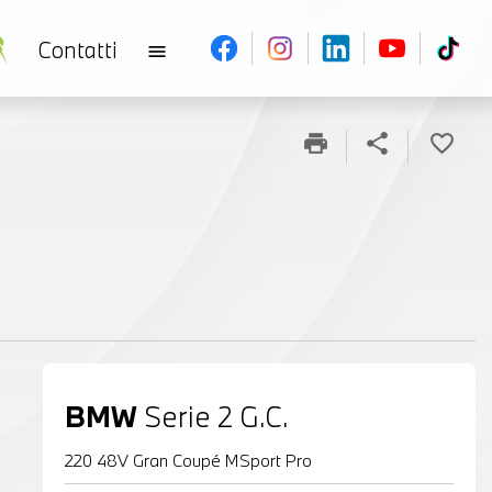
Contatti
menu
print
share
favorite_border
BMW
Serie 2 G.C.
220 48V Gran Coupé MSport Pro