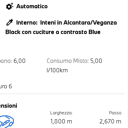
settings_suggest
Automatico
colorize
Interno:
Inteni in Alcantara/Veganza
Black con cuciture a contrasto Blue
ano:
6,00
Consumo Misto:
5,00
l/100km
uro 6
nsioni
Larghezza:
Passo
1,800 m
2,670 m