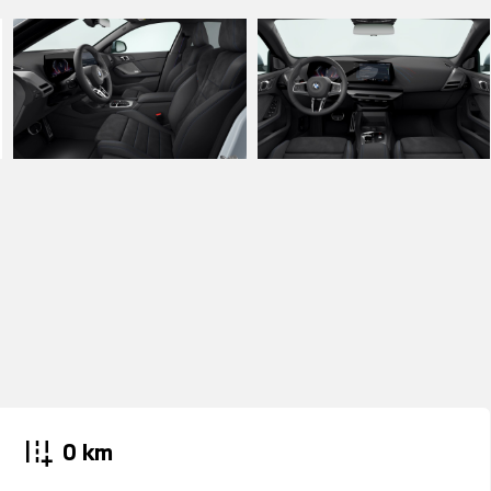
add_road
0 km