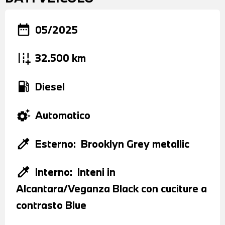
date_range
05/2025
add_road
32.500 km
local_gas_station
Diesel
settings_suggest
Automatico
colorize
Esterno:
Brooklyn Grey metallic
colorize
Interno:
Inteni in
Alcantara/Veganza Black con cuciture a
contrasto Blue