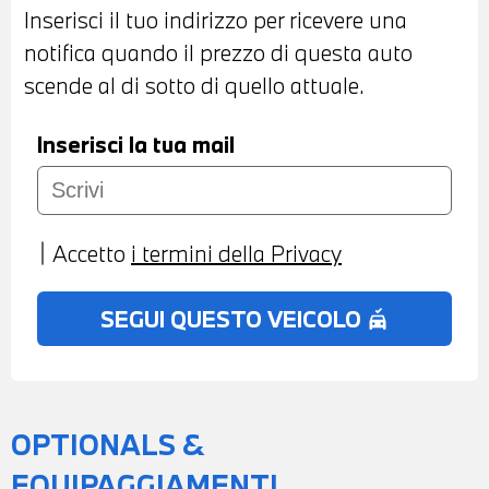
ALCANTARA MISTO SENSATEC NERA -
Inserisci il tuo indirizzo per ricevere una
VOLANTE SPORTIVO M IN PELLE CON
notifica quando il prezzo di questa auto
COMANDI MULTIFUNZIONE - CRUISE
scende al di sotto di quello attuale.
CONTROL - CAMBIO AUTOMATICO CON
LEVE AL VOLANTE - ACTIVE GUARD -
Inserisci la tua mail
DRIVING ASSISTANT - NAVIGATORE -
BLUETOOTH - USB - RADIO DIGITALE
DAB - TELESERVICES - CHIAMATA DI
Accetto
i termini della Privacy
EMERGENZA - CLIMATIZZATORE
AUTOMATICO BIZONA - SEDILI
SEGUI QUESTO VEICOLO
no_crash
ANTERIORI RISCALDABILI - POSSIBILITA'
DI PROVA - POSSIBILITA' DI PERMUTA -
POSSIBILITA' DI LEASING O
FINANZIAMENTO ANCHE PER L'INTERO
OPTIONALS &
IMPORTO
EQUIPAGGIAMENTI