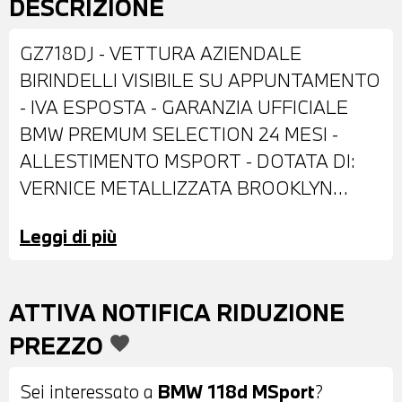
DESCRIZIONE
GZ718DJ - VETTURA AZIENDALE
BIRINDELLI VISIBILE SU APPUNTAMENTO
- IVA ESPOSTA - GARANZIA UFFICIALE
BMW PREMUM SELECTION 24 MESI -
ALLESTIMENTO MSPORT - DOTATA DI:
VERNICE METALLIZZATA BROOKLYN
GREY - ANTIFURTO CON TELECOMANDO
Leggi di più
- CERCHI IN LEGA DA 18" - FARI LED -
RETROVISORI ESTERNI RIPIEGABILI
ELETTRICAMENTE - VETRI POSTERIORI E
ATTIVA NOTIFICA RIDUZIONE
LUNOTTO OSCURATI - SENSORI DI
PREZZO
favorite
PARCHEGGIO ANTERIORI E POSTERIORI -
TELECAMERA POSTERIORE - INTERNI IN
Sei interessato a
BMW 118d MSport
?