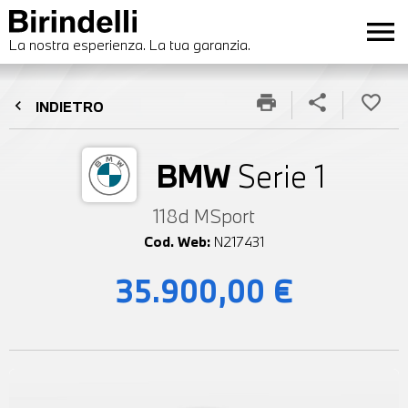
menu
La nostra esperienza. La tua garanzia.
print
share
favorite_border
chevron_left
INDIETRO
BMW
Serie 1
118d MSport
Cod. Web:
N217431
35.900,00 €