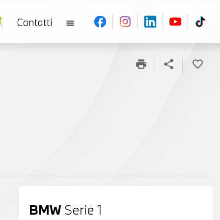
Contatti
menu
print
share
favorite_border
BMW
Serie 1