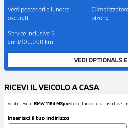
Vetri posteriori e lunotto
Climatizzator
oscurati
bizona
Service Inclusive 5
anni/100.000 km
VEDI OPTIONALS 
RICEVI IL VEICOLO A CASA
Vuoi ricevere
BMW 118d MSport
direttamente a casa tua? Inse
Inserisci il tuo indirizzo