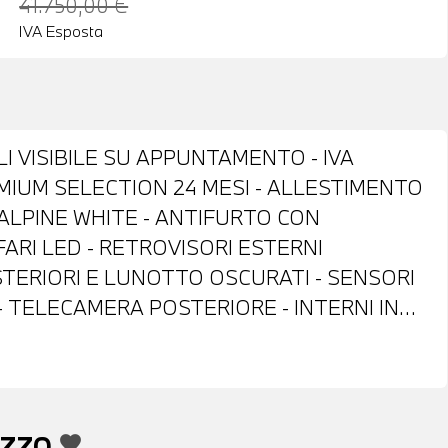
41.750,00 €
IVA Esposta
I VISIBILE SU APPUNTAMENTO - IVA
MIUM SELECTION 24 MESI - ALLESTIMENTO
 ALPINE WHITE - ANTIFURTO CON
FARI LED - RETROVISORI ESTERNI
STERIORI E LUNOTTO OSCURATI - SENSORI
- TELECAMERA POSTERIORE - INTERNI IN
ANTE SPORTIVO M IN PELLE CON COMANDI
BIO AUTOMATICO CON LEVE AL VOLANTE -
VIGATORE - BLUETOOTH - USB - RADIO
- TELESERVICES - CLIMATIZZATORE
EZZO
favorite