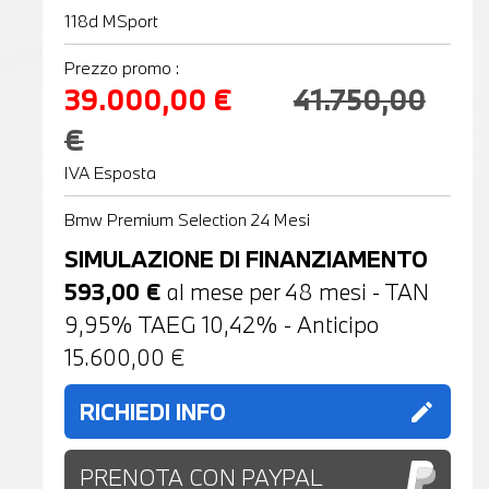
118d MSport
Prezzo promo :
39.000,00 €
41.750,00
€
IVA Esposta
Bmw Premium Selection 24 Mesi
SIMULAZIONE DI FINANZIAMENTO
593,00
€
al mese per
48
mesi - TAN
9,95% TAEG
10,42
% - Anticipo
15.600,00
€
RICHIEDI INFO
edit
PRENOTA CON PAYPAL