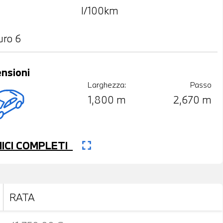
l/100km
uro 6
nsioni
Larghezza:
Passo
1,800 m
2,670 m
fullscreen
CNICI COMPLETI
RATA