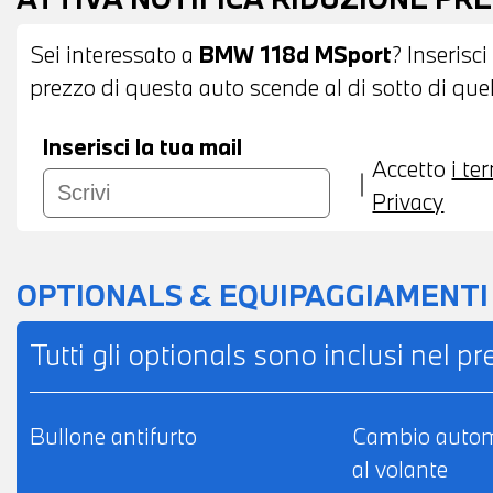
AUTOMATICO BIZONA - BRACCIOLO CENTR
AUTOANABBAGLIANTE - SEDILI ANTERIORI R
Sei interessato a
BMW 118d MSport
? Inserisci
POSSIBILITA' DI PERMUTA - POSSIBILITA'
prezzo di questa auto scende al di sotto di quel
L'INTERO IMPORTO
Inserisci la tua mail
Accetto
i te
Privacy
OPTIONALS & EQUIPAGGIAMENTI
Tutti gli optionals sono inclusi nel p
Bullone antifurto
Cambio autom
al volante