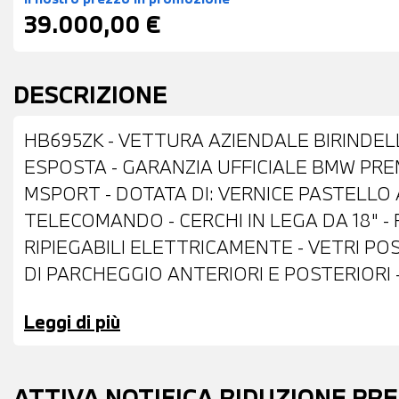
39.000,00 €
DESCRIZIONE
HB695ZK - VETTURA AZIENDALE BIRINDELL
ESPOSTA - GARANZIA UFFICIALE BMW PRE
MSPORT - DOTATA DI: VERNICE PASTELLO
TELECOMANDO - CERCHI IN LEGA DA 18" - 
RIPIEGABILI ELETTRICAMENTE - VETRI PO
DI PARCHEGGIO ANTERIORI E POSTERIORI 
ALCANTARA MISTO SENSATEC NERA - VOL
Leggi di più
MULTIFUNZIONE - CRUISE CONTROL - CAM
ACTIVE GUARD - DRIVING ASSISTANT - NA
DIGITALE DAB - CHIAMATA DI EMERGENZA 
ATTIVA NOTIFICA RIDUZIONE PR