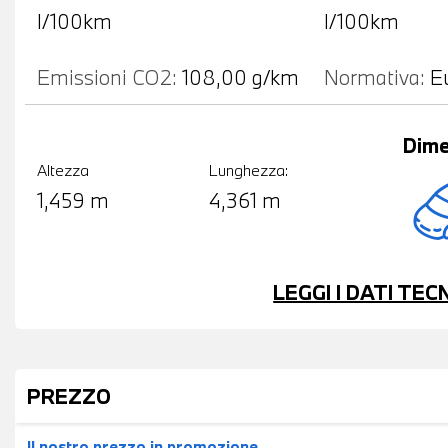
l/100km
l/100km
Emissioni CO2:
108,00 g/km
Normativa:
E
Dime
Altezza
Lunghezza:
1,459 m
4,361 m
LEGGI I DATI TE
PREZZO
Il nostro prezzo
in promozione