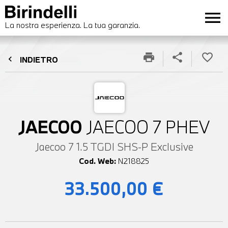
menu
La nostra esperienza. La tua garanzia.
print
share
favorite_border
chevron_left
INDIETRO
JAECOO
JAECOO 7 PHEV
Jaecoo 7 1.5 TGDI SHS-P Exclusive
Cod. Web:
N218825
33.500,00 €