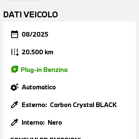
DATI VEICOLO
date_range
08/2025
add_road
20.500 km
energy_savings_leaf
Plug-in Benzina
settings_suggest
Automatico
colorize
Esterno:
Carbon Crystal BLACK
colorize
Interno:
Nero