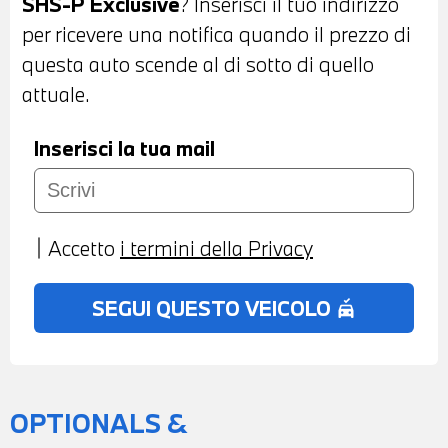
SHS-P Exclusive
? Inserisci il tuo indirizzo
CONTROL - CAMBIO AUTOMATICO -
per ricevere una notifica quando il prezzo di
SISTEMA ANTICOLLISIONE -
questa auto scende al di sotto di quello
NAVIGATORE - BLUETOOTH - USB -
attuale.
APPLE CAR PLAY E ANDROID AUTO -
CLIMATIZZATORE AUTOMATICO BIZONA -
Inserisci la tua mail
BRACCIOLO CENTRALE ANTERIORE -
SEDILI ANTERIORI RISCALDABILI E
VENTILATI - SEDILI ANTERIORI
Accetto
i termini della Privacy
REGOLABILI ELETTRICAMENTE -
POSSIBILITA' DI PROVA - POSSIBILITA' DI
SEGUI QUESTO VEICOLO
no_crash
PERMUTA - POSSIBILITA' DI LEASING O
FINANZIAMENTO ANCHE PER L'INTERO
IMPORTO
OPTIONALS &