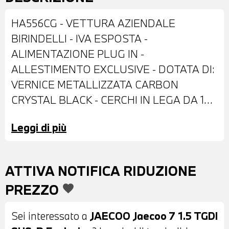
HA556CG - VETTURA AZIENDALE
BIRINDELLI - IVA ESPOSTA -
ALIMENTAZIONE PLUG IN -
ALLESTIMENTO EXCLUSIVE - DOTATA DI:
VERNICE METALLIZZATA CARBON
CRYSTAL BLACK - CERCHI IN LEGA DA 19"
- FARI LED - FENDINEBBIA - RETROVISORI
Leggi di più
ESTERNI RIPIEGABILI ELETTRICAMENTE -
BARRE PORTATUTTO SUL TETTO -
VETRI POSTERIORI E LUNOTTO
ATTIVA NOTIFICA RIDUZIONE
OSCURATI - SENSORI DI PARCHEGGIO
PREZZO
favorite
ANTERIORI E POSTERIORI - TELECAMERA
POSTERIORE CON SURROUND VIEW 360°
Sei interessato a
JAECOO Jaecoo 7 1.5 TGDI
- INTERNI IN PELLE NERA - CRUISE