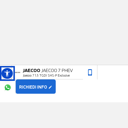
JAECOO
JAECOO 7 PHEV
phone_iphone
arrow_upward
Jaecoo 7 1.5 TGDI SHS-P Exclusive
RICHIEDI INFO
edit