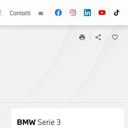
Contatti
menu
print
share
favorite_border
BMW
Serie 3