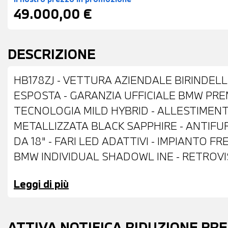
49.000,00 €
DESCRIZIONE
HB178ZJ - VETTURA AZIENDALE BIRINDELL
ESPOSTA - GARANZIA UFFICIALE BMW PRE
TECNOLOGIA MILD HYBRID - ALLESTIMENT
METALLIZZATA BLACK SAPPHIRE - ANTIFU
DA 18" - FARI LED ADATTIVI - IMPIANTO 
BMW INDIVIDUAL SHADOWL INE - RETROVIS
ELETTRICAMENTE E ANTIABBAGLIANTI - V
Leggi di più
BARRE PORTATUTTO SUL TETTO - SENSORI
- TELECAMERA POSTERIORE - COMFORT AC
ALCANTARA ANTRACITE - VOLANTE SPORT
ATTIVA NOTIFICA RIDUZIONE PR