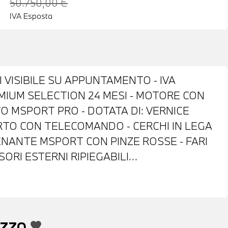
50.750,00 €
IVA Esposta
I VISIBILE SU APPUNTAMENTO - IVA
MIUM SELECTION 24 MESI - MOTORE CON
O MSPORT PRO - DOTATA DI: VERNICE
RTO CON TELECOMANDO - CERCHI IN LEGA
FRENANTE MSPORT CON PINZE ROSSE - FARI
ORI ESTERNI RIPIEGABILI
ETRI POSTERIORI E LUNOTTO OSCURATI -
 DI PARCHEGGIO ANTERIORI E POSTERIORI
CESS SYSTEM - INTERNI IN STOFFA MISTO
IVO M IN PELLE CON COMANDI
EZZO
favorite