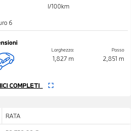
l/100km
uro 6
nsioni
Larghezza:
Passo
1,827 m
2,851 m
fullscreen
CNICI COMPLETI
RATA