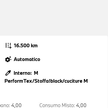
add_road
16.500 km
settings_suggest
Automatico
colorize
Interno:
M
PerformTex/Stoffa!black/cuciture M
ano:
4,00
Consumo Misto:
4,00