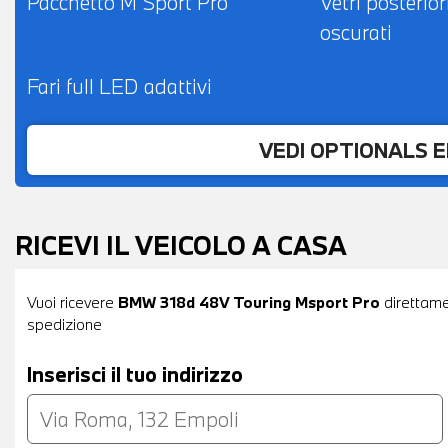
Pacchetto M Sport Pro
Vetri posterior
oscurati
Fari full LED adattivi
VEDI OPTIONALS 
RICEVI IL VEICOLO A CASA
Vuoi ricevere
BMW 318d 48V Touring Msport Pro
direttamen
spedizione
Inserisci il tuo indirizzo