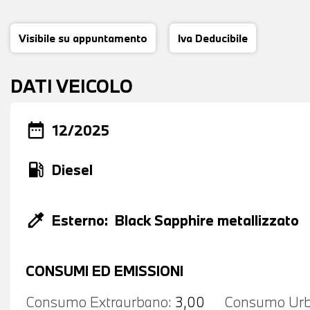
Visibile su appuntamento
Iva Deducibile
DATI VEICOLO
date_range
12/2025
local_gas_station
Diesel
colorize
Esterno:
Black Sapphire metallizzato
CONSUMI ED EMISSIONI
Consumo Extraurbano:
3,00
Consumo Urb