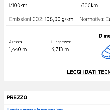
l/100km
l/100km
Emissioni CO2:
108,00 g/km
Normativa:
E
Dime
Altezza
Lunghezza:
1,440 m
4,713 m
LEGGI I DATI TE
PREZZO
Il nostro prezzo
in promozione