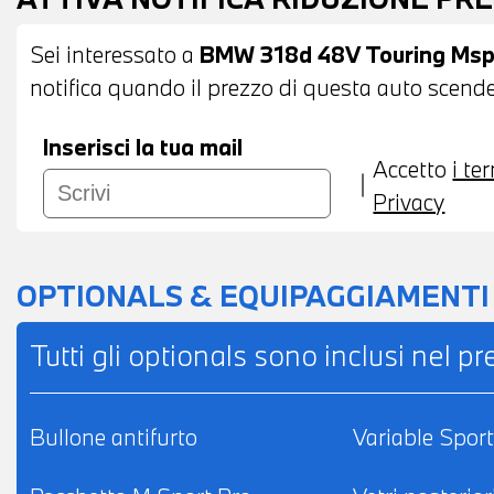
MULTIFUNZIONE - CRUISE CONTROL - CAM
ACTIVE GUARD - BMW LIVE COCKPIT PLUS 
Sei interessato a
BMW 318d 48V Touring Msp
DIGITALE DAB - CHIAMATA DI EMERGENZA 
notifica quando il prezzo di questa auto scende 
AUTOMATICO BIZONA - BRACCIOLO CENTR
AUTOANABBAGLIANTE - SEDILI ANTERIORI 
Inserisci la tua mail
Accetto
i te
POSSIBILITA' DI PROVA - POSSIBILITA' DI 
Privacy
FINANZIAMENTO ANCHE PER L'INTERO IM
OPTIONALS & EQUIPAGGIAMENTI
Tutti gli optionals sono inclusi nel p
Bullone antifurto
Variable Sport