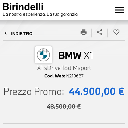
menu
La nostra esperienza. La tua garanzia.
print
share
favorite_border
chevron_left
INDIETRO
BMW
X1
X1 sDrive 18d Msport
Cod. Web:
N219687
Prezzo Promo:
44.900,00 €
48.500,00 €