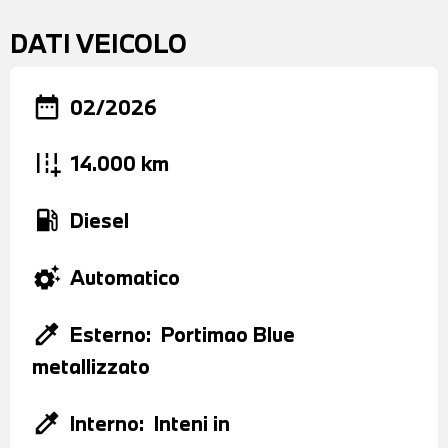
DATI VEICOLO
date_range
02/2026
add_road
14.000 km
local_gas_station
Diesel
settings_suggest
Automatico
colorize
Esterno:
Portimao Blue
metallizzato
colorize
Interno:
Inteni in