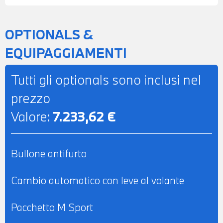
DI EMERGENZA - CLIMATIZZATORE
AUTOMATICO BIZONA - RETROVISORE
OPTIONALS &
INTERNO AUTOANABBAGLIANTE -
EQUIPAGGIAMENTI
BRACCIOLO CENTRALE ANTERIORE -
SEDILI ANTERIORI RISCALDABILI -
Tutti gli optionals sono inclusi nel
POSSIBILITA' DI PROVA - POSSIBILITA' DI
prezzo
PERMUTA - POSSIBILITA' DI LEASING O
Valore:
7.233,62 €
FINANZIAMENTO ANCHE PER L'INTERO
IMPORTO
Bullone antifurto
Cambio automatico con leve al volante
Pacchetto M Sport