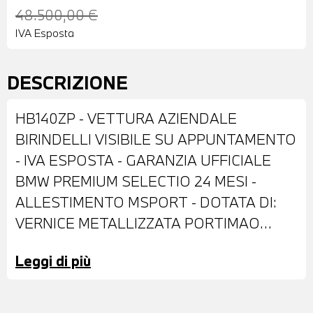
48.500,00 €
IVA Esposta
DESCRIZIONE
HB140ZP - VETTURA AZIENDALE
BIRINDELLI VISIBILE SU APPUNTAMENTO
- IVA ESPOSTA - GARANZIA UFFICIALE
BMW PREMIUM SELECTIO 24 MESI -
ALLESTIMENTO MSPORT - DOTATA DI:
VERNICE METALLIZZATA PORTIMAO
BLUE - ANTIFURTO CON TELECOMANDO
Leggi di più
- CERCHI IN LEGA DA 18" - FARI LED
ADATTIVI - RETROVISORI ESTERNI
RIPIEGABILI ELETTRICAMENTE E