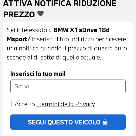
ATTIVA NOTIFICA RIDUZIONE
ANTIABBAGLIANTI - BARRE
PREZZO
favorite
PORTATUTTO SUL TETTO - VETRI
POSTERIORI E LUNOTTO OSCURATI -
Sei interessato a
BMW X1 sDrive 18d
SENSORI DI PARCHEGGIO ANTERIORI E
Msport
? Inserisci il tuo indirizzo per ricevere
POSTERIORI - TELECAMERA
una notifica quando il prezzo di questa auto
POSTERIORE - COMFORT ACCESS
scende al di sotto di quello attuale.
SYSTEM - INTERNI IN ALCANTARA MISTO
PELLE VEGANZA NERA - VOLANTE
Inserisci la tua mail
SPORTIVO M IN PELLE CON COMANDI
MULTIFUNZIONE - CRUISE CONTROL -
CAMBIO AUTOMATICO CON LEVE AL
Accetto
i termini della Privacy
VOLANTE - ACTIVE GUARD -
NAVIGATORE - BLUETOOTH - USB -
SEGUI QUESTO VEICOLO
no_crash
COMPATIBILITA' CON CONNECTED DRIVE
SERVICES - TELESERVICES - CHIAMATA