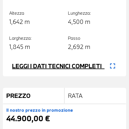
Altezza
Lunghezza:
1,642 m
4,500 m
Larghezza:
Passo
1,845 m
2,692 m
fullscreen
LEGGI I DATI TECNICI COMPLETI
PREZZO
RATA
Il nostro prezzo
in promozione
44.900,00 €