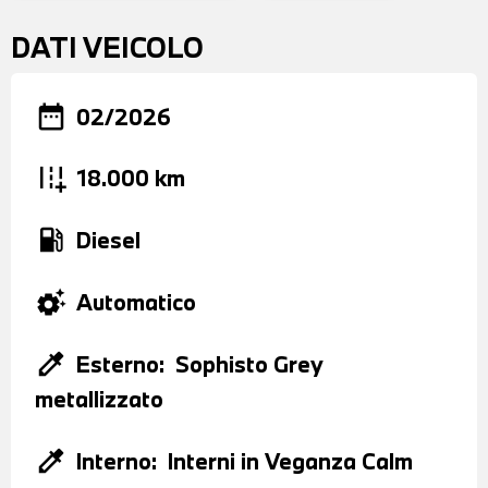
DATI VEICOLO
date_range
02/2026
add_road
18.000 km
local_gas_station
Diesel
settings_suggest
Automatico
colorize
Esterno:
Sophisto Grey
metallizzato
colorize
Interno:
Interni in Veganza Calm