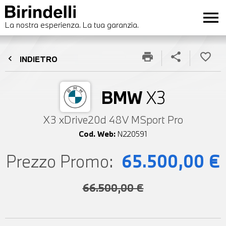
menu
La nostra esperienza. La tua garanzia.
print
share
favorite_border
chevron_left
INDIETRO
BMW
X3
X3 xDrive20d 48V MSport Pro
Cod. Web:
N220591
Prezzo Promo:
65.500,00 €
66.500,00 €