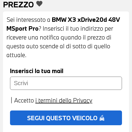
PREZZO
favorite
PINZE ROSSE - FARI LED ADATTIVI - FARI
BMW INDIVIDUAL SHADOW LINE -
Sei interessato a
BMW X3 xDrive20d 48V
CALANDRA ANTERIORE ILLUMINATA -
MSport Pro
? Inserisci il tuo indirizzo per
COMFORT ACCESS - SPECCHIETTI
ricevere una notifica quando il prezzo di
ESTERNI REGOLABILI E RICHIUDIBILI
questa auto scende al di sotto di quello
ELETTRONICAMENTE - SPECCHIETTO
attuale.
INTERNO CON FUNZIONE
AUTOANABBAGLIANTE - TETTO
Inserisci la tua mail
PANORAMICO IN VETRO - VETRI
POSTERIORI E LUNOTTO OSCURATI -
SENSORI DI PARCHEGGIO ANTERIORI E
Accetto
i termini della Privacy
POSTERIORI - TELECAMERA ANTERIORE
E POSTERIORE CON SURROUND VIEW
SEGUI QUESTO VEICOLO
no_crash
360° - INTERNI IN PELLE VEGANZA BEIGE
- VOLANTE SPORTIVO M IN PELLE CON