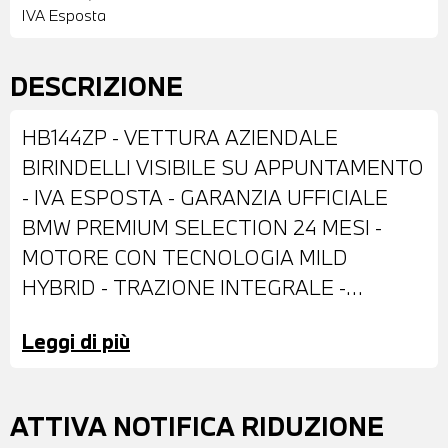
IVA Esposta
DESCRIZIONE
HB144ZP - VETTURA AZIENDALE
BIRINDELLI VISIBILE SU APPUNTAMENTO
- IVA ESPOSTA - GARANZIA UFFICIALE
BMW PREMIUM SELECTION 24 MESI -
MOTORE CON TECNOLOGIA MILD
HYBRID - TRAZIONE INTEGRALE -
ALLESTIMENTO MSPORT PRO - DOTATA
Leggi di più
DI: VERNICE SOPHISTO GREY
METALLIZZATO - ANTIFURTO CON
TELECOMANDO - CERCHI IN LEGA DA 20"
ATTIVA NOTIFICA RIDUZIONE
- IMPIANTO FRENANTE MSPORT CON