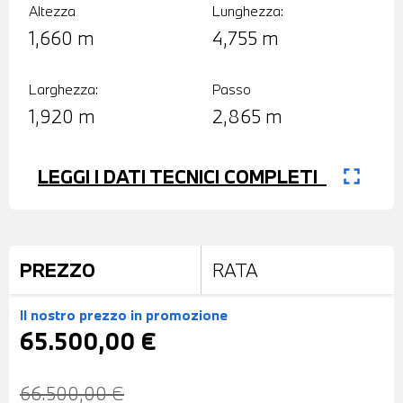
Altezza
Lunghezza:
1,660 m
4,755 m
Larghezza:
Passo
1,920 m
2,865 m
fullscreen
LEGGI I DATI TECNICI COMPLETI
PREZZO
RATA
Il nostro prezzo
in promozione
65.500,00 €
66.500,00 €