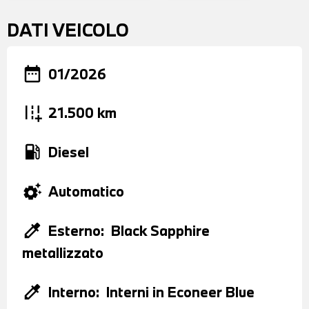
DATI VEICOLO
date_range
01/2026
add_road
21.500 km
local_gas_station
Diesel
settings_suggest
Automatico
colorize
Esterno:
Black Sapphire
metallizzato
colorize
Interno:
Interni in Econeer Blue