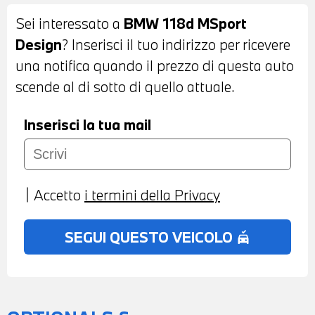
TELECAMERA POSTERIORE - COMFORT
Sei interessato a
BMW 118d MSport
ACCESS SYSTEM - INTERNI IN STOFFA
Design
? Inserisci il tuo indirizzo per ricevere
BICOLORE ANTRACITE E BLU - VOLANTE
una notifica quando il prezzo di questa auto
IN PELLE CON COMANDI MULTIFUNZIONE
scende al di sotto di quello attuale.
- CRUISE CONTROL - CAMBIO
AUTOMATICO - DRIVING ASSISTANT -
Inserisci la tua mail
ACTIVE GUARD - NAVIGATORE -
BLUETOOTH - USB - RADIO DIGITALE
DAB - TELESERVICES - CHIAMATA DI
Accetto
i termini della Privacy
EMERGENZA - CLIMATIZZATORE
AUTOMATICO BIZONA - BRACCIOLO
SEGUI QUESTO VEICOLO
no_crash
CENTRALE ANTERIORE - RETROVISORE
INTERNO AUTOANABBAGLIANTE -
SEDILI ANTERIORI RISCALDABILI -
POSSIBILITA' DI PROVA - POSSIBILITA' DI