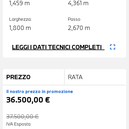
1,459 m
4,361 m
Larghezza:
Passo
1,800 m
2,670 m
fullscreen
LEGGI I DATI TECNICI COMPLETI
PREZZO
RATA
Il nostro prezzo
in promozione
36.500,00 €
37.500,00 €
IVA Esposta