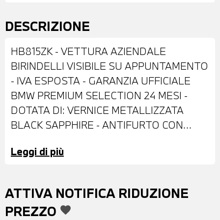
DESCRIZIONE
HB815ZK - VETTURA AZIENDALE
BIRINDELLI VISIBILE SU APPUNTAMENTO
- IVA ESPOSTA - GARANZIA UFFICIALE
BMW PREMIUM SELECTION 24 MESI -
DOTATA DI: VERNICE METALLIZZATA
BLACK SAPPHIRE - ANTIFURTO CON
TELECOMANDO - CERCHI IN LEGA DA 18"
Leggi di più
- FARI LED ADATTIVI - RETROVISORI
ESTERNI RIPIEGABILI ELETTRICAMENTE
E ANTIABBAGLIANTI - VETRI POSTERIORI
ATTIVA NOTIFICA RIDUZIONE
E LUNOTTO OSCURATI - SENSORI DI
PREZZO
favorite
PARCHEGGIO ANTERIORI E POSTERIORI -