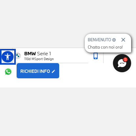
BENVENUTO 😊
Chatta con noi ora!
BMW
Serie 1
phone_iphone
arrow_upward
118d MSport Design
1
RICHIEDI INFO
edit