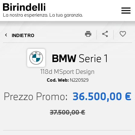
menu
La nostra esperienza. La tua garanzia.
print
share
favorite_border
chevron_left
INDIETRO
BMW
Serie 1
118d MSport Design
Cod. Web:
N220929
Prezzo Promo:
36.500,00 €
37.500,00 €