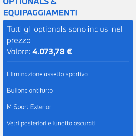
OPTIONALS &
PERMUTA - POSSIBILITA' DI
EQUIPAGGIAMENTI
FINANZIAMENTO ANCHE PER L'INTERO
IMPORTO
Tutti gli optionals sono inclusi nel
prezzo
Valore:
4.073,78 €
Eliminazione assetto sportivo
Bullone antifurto
M Sport Exterior
Vetri posteriori e lunotto oscurati