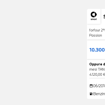
Usato
forfour 2ª
Passion
10.30
Oppure d
mesi TAN
4.120,00 
06/201
date_range
Benzin
local_gas_station