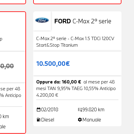
FORD
C-Max 2ª serie
Usato
20 Foto
VENDUTA
C-Max 2ª serie - C-Max 1.5 TDCi 120CV
op
Start&Stop Titanium
10.500,00€
00,00
Oppure da: 160,00 €
al mese per 48
mesi TAN 9,95% TAEG 10,55% Anticipo
ese per 48
4.200,00 €
% Anticipo
02/2018
99.820 km
date_range
add_road
0 km
Diesel
Manuale
local_gas_station
settings
ale