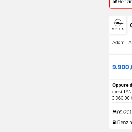
Benzi
local_gas_station
Usato
Adam - A
9.900
Oppure d
mesi TAN
3.960,00 
05/201
date_range
Benzin
local_gas_station