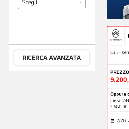
Usato
C3 3ª ser
RICERCA AVANZATA
PREZZO
9.200
Oppure d
mesi TAN
3.680,00
12/201
date_range