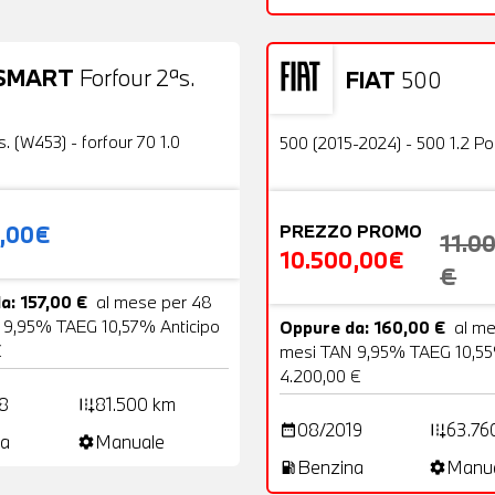
SMART
Forfour 2ªs.
FIAT
500
19 Foto
Usato
OFFERTA
s. (W453) - forfour 70 1.0
500 (2015-2024) - 500 1.2 P
0,00€
PREZZO PROMO
11.0
10.500,00€
€
a: 157,00 €
al mese per 48
 9,95% TAEG 10,57% Anticipo
Oppure da: 160,00 €
al m
€
mesi TAN 9,95% TAEG 10,55
4.200,00 €
8
81.500 km
add_road
08/2019
63.76
date_range
add_road
a
Manuale
settings
Benzina
Manu
local_gas_station
settings