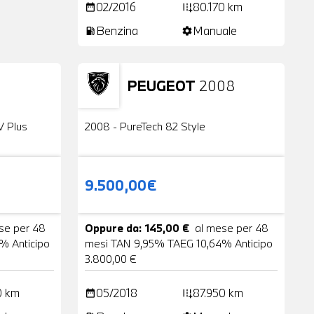
02/2016
80.170 km
date_range
add_road
Benzina
Manuale
local_gas_station
settings
PEUGEOT
2008
24 Foto
Usato
2 Foto
V Plus
2008 - PureTech 82 Style
9.500,00€
se per 48
Oppure da: 145,00 €
al mese per 48
% Anticipo
mesi TAN 9,95% TAEG 10,64% Anticipo
3.800,00 €
0 km
05/2018
87.950 km
date_range
add_road