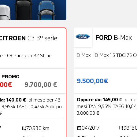
FORD
B-Max
CITROEN
C3 3ª serie
Usato
22 Foto
OFFERTA
B-Max - B-Max 1.5 TDCi 75 C
ie - C3 PureTech 82 Shine
 PROMO
9.500,00€
,00€
9.700,00 €
Oppure da: 145,00 €
al me
a: 140,00 €
al mese per 48
mesi TAN 9,95% TAEG 10,64
 9,95% TAEG 10,47% Anticipo
3.800,00 €
 €
04/2017
98.13
7
70.930 km
date_range
add_road
add_road