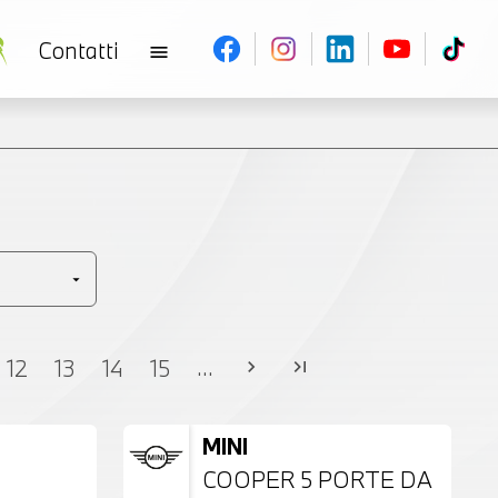
Contatti
menu
V
...
12
13
14
15
chevron_right
last_page
MINI
COOPER 5 PORTE DA