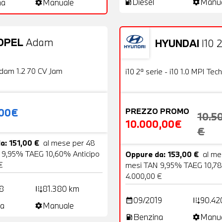
Diesel
Manu
na
Manuale
local_gas_station
settings
settings
OPEL
Adam
HYUNDAI
I10 2
20 Foto
Usato
OFFERTA
dam 1.2 70 CV Jam
i10 2ª serie - i10 1.0 MPI Tech
,00€
PREZZO PROMO
10.5
10.000,00€
€
a: 151,00 €
al mese per 48
 9,95% TAEG 10,60% Anticipo
Oppure da: 153,00 €
al me
€
mesi TAN 9,95% TAEG 10,78
4.000,00 €
8
81.380 km
add_road
09/2019
90.42
date_range
add_road
a
Manuale
settings
Benzina
Manu
local_gas_station
settings