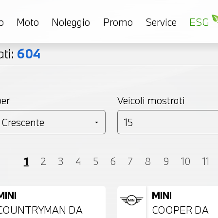
o
Moto
Noleggio
Promo
Service
ESG
ti:
604
per
Veicoli mostrati
Coupé
Monovolume
Station Wagon
SU
1
2
3
4
5
6
7
8
9
10
11
MINI
MINI
COUNTRYMAN DA
COOPER DA