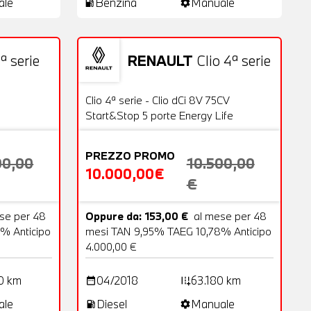
ale
Benzina
Manuale
local_gas_station
settings
ª serie
RENAULT
Clio 4ª serie
18 Foto
Usato
20 Foto
OFFERTA
Clio 4ª serie - Clio dCi 8V 75CV
Start&Stop 5 porte Energy Life
PREZZO PROMO
00,00
10.500,00
10.000,00€
€
se per 48
Oppure da: 153,00 €
al mese per 48
% Anticipo
mesi TAN 9,95% TAEG 10,78% Anticipo
4.000,00 €
0 km
04/2018
63.180 km
date_range
add_road
ale
Diesel
Manuale
local_gas_station
settings