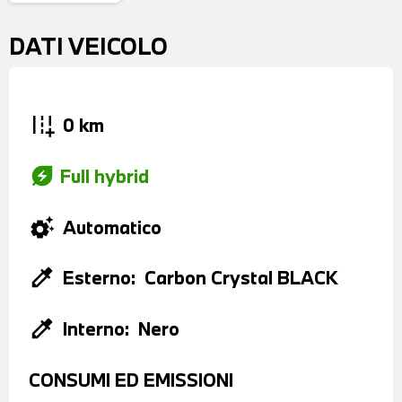
DATI VEICOLO
add_road
0 km
energy_savings_leaf
Full hybrid
settings_suggest
Automatico
colorize
Esterno:
Carbon Crystal BLACK
colorize
Interno:
Nero
CONSUMI ED EMISSIONI