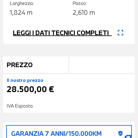
Larghezza:
Passo
1,824 m
2,610 m
fullscreen
LEGGI I DATI TECNICI COMPLETI
PREZZO
Il nostro prezzo
28.500,00 €
IVA Esposta
GARANZIA 7 ANNI/150.000KM
gpp_good
info