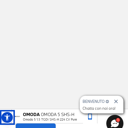
BENVENUTO 😊
Chatta con noi ora!
OMODA
OMODA 5 SHS-H
phone_iphone
arrow_upward
Omoda 5 1.5 TGDi SHS-H 224 CV Pure
1