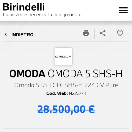
menu
La nostra esperienza. La tua garanzia.
print
share
favorite_border
chevron_left
INDIETRO
OMODA
OMODA 5 SHS-H
Omoda 5 1.5 TGDi SHS-H 224 CV Pure
Cod. Web:
N222741
28.500,00 €