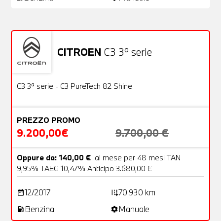
CITROEN
C3 3ª serie
Usato
22 Foto
OFFERTA
C3 3ª serie - C3 PureTech 82 Shine
PREZZO PROMO
9.200,00€
9.700,00 €
Oppure da: 140,00 €
al mese per 48 mesi TAN
9,95% TAEG 10,47% Anticipo 3.680,00 €
12/2017
70.930 km
date_range
add_road
Benzina
Manuale
local_gas_station
settings