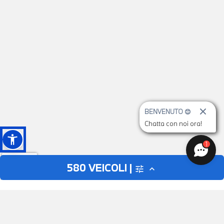
BENVENUTO 😊
Chatta con noi ora!
1
580
VEICOLI |
tune
expand_less
AUTO
MOTO
close