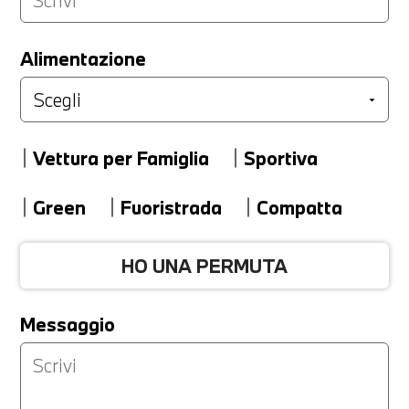
LA TUA PERMUTA
Alimentazione
Marca
Vettura per Famiglia
Sportiva
Modello
Green
Fuoristrada
Compatta
HO UNA PERMUTA
Versione
Messaggio
Km