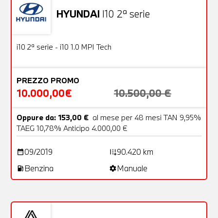
HYUNDAI
I10 2ª serie
Usato
18 Foto
OFFERTA
i10 2ª serie - i10 1.0 MPI Tech
PREZZO PROMO
10.000,00€
10.500,00 €
Oppure da: 153,00 €
al mese per 48 mesi TAN 9,95%
TAEG 10,78% Anticipo 4.000,00 €
09/2019
90.420 km
date_range
add_road
Benzina
Manuale
local_gas_station
settings