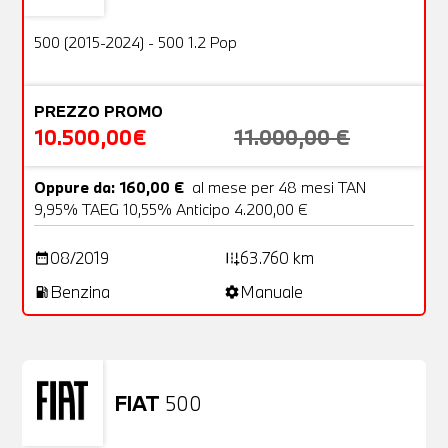
OFFERTA
500 (2015-2024) - 500 1.2 Pop
PREZZO PROMO
10.500,00€
11.000,00 €
Oppure da: 160,00 €
al mese per 48 mesi TAN
9,95% TAEG 10,55% Anticipo 4.200,00 €
08/2019
63.760 km
date_range
add_road
Benzina
Manuale
local_gas_station
settings
FIAT
500
Usato
23 Foto