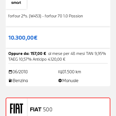
Usato
19 Foto
forfour 2ªs. (W453) - forfour 70 1.0 Passion
10.300,00€
Oppure da: 157,00 €
al mese per 48 mesi TAN 9,95%
TAEG 10,57% Anticipo 4.120,00 €
06/2018
81.500 km
date_range
add_road
Benzina
Manuale
local_gas_station
settings
FIAT
500
Usato
20 Foto