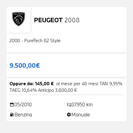
PEUGEOT
2008
Usato
2 Foto
2008 - PureTech 82 Style
9.500,00€
Oppure da: 145,00 €
al mese per 48 mesi TAN 9,95%
TAEG 10,64% Anticipo 3.800,00 €
05/2018
87.950 km
date_range
add_road
Benzina
Manuale
local_gas_station
settings