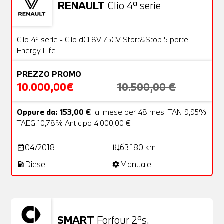
RENAULT
Clio 4ª serie
Usato
20 Foto
OFFERTA
Clio 4ª serie - Clio dCi 8V 75CV Start&Stop 5 porte
Energy Life
PREZZO PROMO
10.000,00€
10.500,00 €
Oppure da: 153,00 €
al mese per 48 mesi TAN 9,95%
TAEG 10,78% Anticipo 4.000,00 €
04/2018
63.180 km
date_range
add_road
Diesel
Manuale
local_gas_station
settings
SMART
Forfour 2ªs.