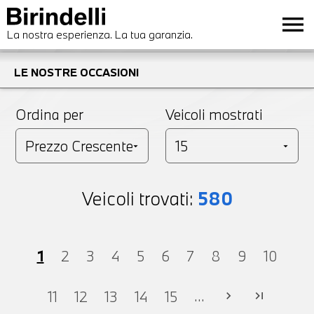
menu
La nostra esperienza. La tua garanzia.
LE NOSTRE OCCASIONI
Ordina per
Veicoli mostrati
Veicoli trovati:
580
1
2
3
4
5
6
7
8
9
10
...
11
12
13
14
15
chevron_right
last_page