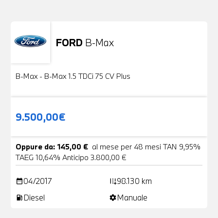
FORD
B-Max
Usato
24 Foto
B-Max - B-Max 1.5 TDCi 75 CV Plus
9.500,00€
Oppure da: 145,00 €
al mese per 48 mesi TAN 9,95%
TAEG 10,64% Anticipo 3.800,00 €
04/2017
98.130 km
date_range
add_road
Diesel
Manuale
local_gas_station
settings