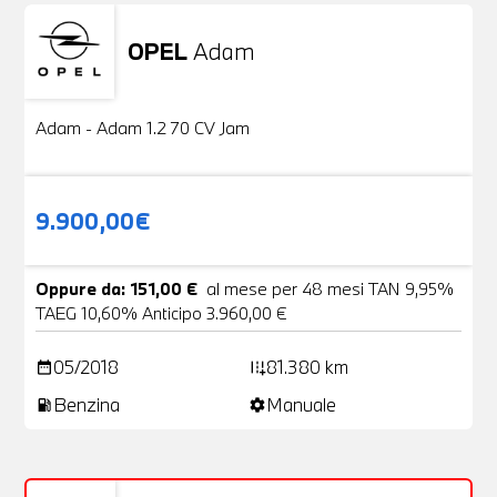
OPEL
Adam
Usato
20 Foto
Adam - Adam 1.2 70 CV Jam
9.900,00€
Oppure da: 151,00 €
al mese per 48 mesi TAN 9,95%
TAEG 10,60% Anticipo 3.960,00 €
05/2018
81.380 km
date_range
add_road
Benzina
Manuale
local_gas_station
settings