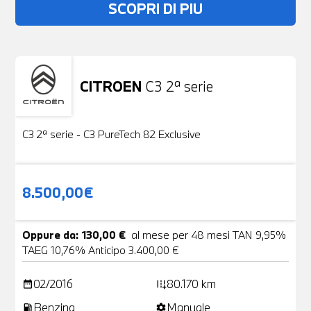
SCOPRI DI PIU
CITROEN
C3 2ª serie
Usato
19 Foto
C3 2ª serie - C3 PureTech 82 Exclusive
8.500,00€
Oppure da: 130,00 €
al mese per 48 mesi TAN 9,95%
TAEG 10,76% Anticipo 3.400,00 €
02/2016
80.170 km
date_range
add_road
Benzina
Manuale
local_gas_station
settings