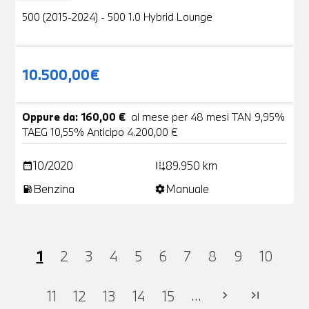
500 (2015-2024) - 500 1.0 Hybrid Lounge
10.500,00€
Oppure da: 160,00 €
al mese per 48 mesi TAN 9,95%
TAEG 10,55% Anticipo 4.200,00 €
10/2020
89.950 km
date_range
add_road
Benzina
Manuale
local_gas_station
settings
1
2
3
4
5
6
7
8
9
10
...
11
12
13
14
15
chevron_right
last_page