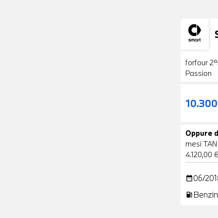
Usato
forfour 2ª
Passion
10.30
Oppure d
mesi TAN
4.120,00 
06/201
date_range
Benzin
local_gas_station