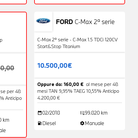
FORD
C-Max 2ª serie
Usato
20 Foto
VENDUTA
C-Max 2ª serie - C-Max 1.5 TDCi 120CV
op
Start&Stop Titanium
10.500,00€
00,00
Oppure da: 160,00 €
al mese per 48
mesi TAN 9,95% TAEG 10,55% Anticipo
ese per 48
4.200,00 €
% Anticipo
02/2018
99.820 km
date_range
add_road
0 km
Diesel
Manuale
local_gas_station
settings
ale