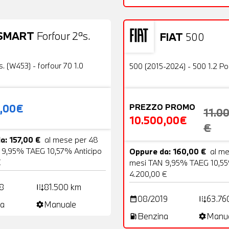
SMART
Forfour 2ªs.
FIAT
500
19 Foto
Usato
OFFERTA
s. (W453) - forfour 70 1.0
500 (2015-2024) - 500 1.2 P
0,00€
PREZZO PROMO
11.0
10.500,00€
€
a: 157,00 €
al mese per 48
 9,95% TAEG 10,57% Anticipo
Oppure da: 160,00 €
al m
€
mesi TAN 9,95% TAEG 10,55
4.200,00 €
8
81.500 km
add_road
08/2019
63.76
date_range
add_road
a
Manuale
settings
Benzina
Manu
local_gas_station
settings