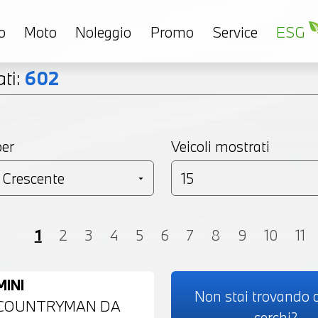
o
Moto
Noleggio
Promo
Service
ESG
ti:
602
per
Veicoli mostrati
Coupé
Monovolume
Station Wagon
SU
1
2
3
4
5
6
7
8
9
10
11
MINI
Non stai trovando c
COUNTRYMAN DA
cerchi?