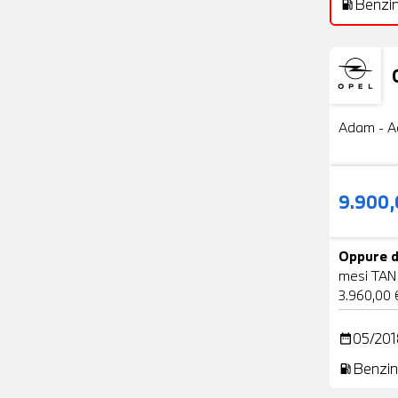
Benzi
local_gas_station
Usato
Adam - A
9.900
Oppure d
mesi TAN
3.960,00 
05/201
date_range
Benzin
local_gas_station