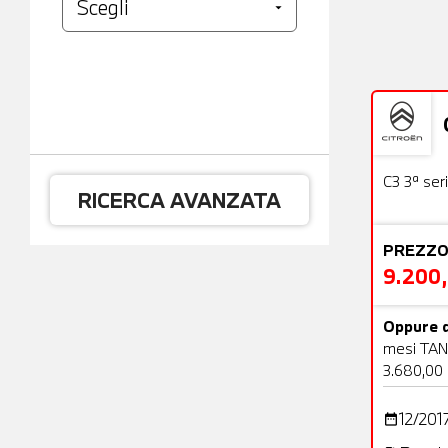
Usato
C3 3ª ser
RICERCA AVANZATA
PREZZO
9.200
Oppure d
mesi TAN
3.680,00
12/201
date_range