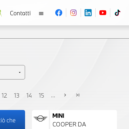
Contatti
menu
V
...
12
13
14
15
chevron_right
last_page
MINI
iò che
COOPER DA