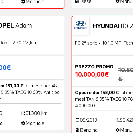
Diesel
Manu
na
Manuale
local_gas_station
settings
settings
OPEL
Adam
HYUNDAI
I10 2
20 Foto
Usato
OFFERTA
dam 1.2 70 CV Jam
i10 2ª serie - i10 1.0 MPI Tech
,00€
PREZZO PROMO
10.5
10.000,00€
€
a: 151,00 €
al mese per 48
 9,95% TAEG 10,60% Anticipo
Oppure da: 153,00 €
al me
€
mesi TAN 9,95% TAEG 10,78
4.000,00 €
8
81.380 km
add_road
09/2019
90.42
date_range
add_road
a
Manuale
settings
Benzina
Manu
local_gas_station
settings