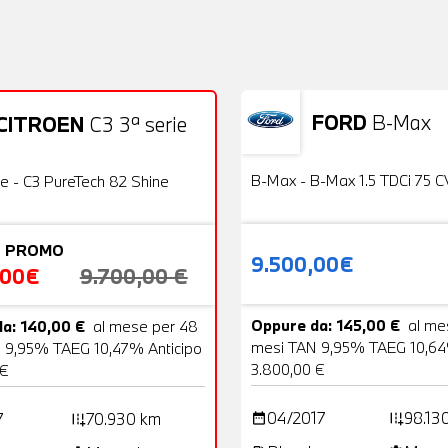
FORD
B-Max
CITROEN
C3 3ª serie
Usato
22 Foto
OFFERTA
B-Max - B-Max 1.5 TDCi 75 C
ie - C3 PureTech 82 Shine
 PROMO
9.500,00€
,00€
9.700,00 €
Oppure da: 145,00 €
al me
a: 140,00 €
al mese per 48
mesi TAN 9,95% TAEG 10,64
 9,95% TAEG 10,47% Anticipo
3.800,00 €
 €
04/2017
98.13
7
70.930 km
date_range
add_road
add_road