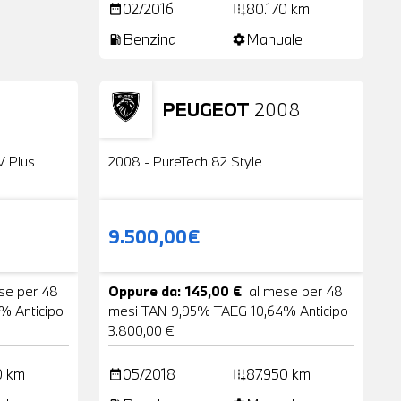
02/2016
80.170 km
date_range
add_road
Benzina
Manuale
local_gas_station
settings
PEUGEOT
2008
24 Foto
Usato
2 Foto
V Plus
2008 - PureTech 82 Style
9.500,00€
se per 48
Oppure da: 145,00 €
al mese per 48
% Anticipo
mesi TAN 9,95% TAEG 10,64% Anticipo
3.800,00 €
0 km
05/2018
87.950 km
date_range
add_road