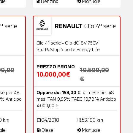
ale
Benzina
Manuale
local_gas_station
settings
ª serie
RENAULT
Clio 4ª serie
18 Foto
Usato
20 Foto
OFFERTA
Clio 4ª serie - Clio dCi 8V 75CV
Start&Stop 5 porte Energy Life
PREZZO PROMO
00,00
10.500,00
10.000,00€
€
se per 48
Oppure da: 153,00 €
al mese per 48
% Anticipo
mesi TAN 9,95% TAEG 10,78% Anticipo
4.000,00 €
0 km
04/2018
63.180 km
date_range
add_road
ale
Diesel
Manuale
local_gas_station
settings