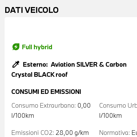
DATI VEICOLO
energy_savings_leaf
Full hybrid
colorize
Esterno:
Aviation SILVER & Carbon
Crystal BLACK roof
CONSUMI ED EMISSIONI
Consumo Extraurbano:
0,00
Consumo Urb
l/100km
l/100km
Emissioni CO2:
28,00 g/km
Normativa:
E