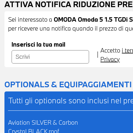
ATTIVA NOTIFICA RIDUZIONE PR
Sei interessato a
OMODA Omoda 5 1.5 TGDi 
per ricevere una notifica quando il prezzo di qu
Inserisci la tua mail
Accetto
i te
Privacy
OPTIONALS & EQUIPAGGIAMENTI
Tutti gli optionals sono inclusi nel p
Aviation SILVER & Carbon
Crystal BLACK roof