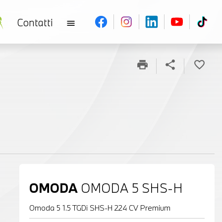
Contatti
menu
H
print
share
favorite_border
OMODA
OMODA 5 SHS-H
Omoda 5 1.5 TGDi SHS-H 224 CV Premium