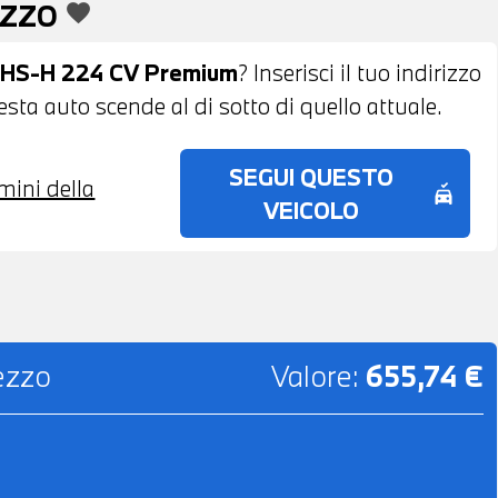
EZZO
favorite
SHS-H 224 CV Premium
? Inserisci il tuo indirizzo
esta auto scende al di sotto di quello attuale.
SEGUI QUESTO
rmini della
no_crash
VEICOLO
rezzo
Valore:
655,74 €