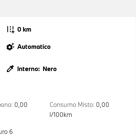
add_road
0 km
settings_suggest
Automatico
colorize
Interno:
Nero
ano:
0,00
Consumo Misto:
0,00
l/100km
uro 6