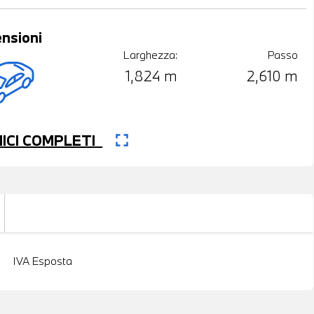
nsioni
Larghezza:
Passo
1,824 m
2,610 m
fullscreen
CNICI COMPLETI
IVA Esposta