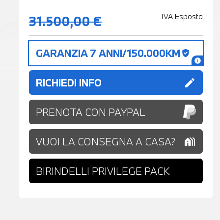
IVA Esposta
31.500,00 €
GARANZIA 7 ANNI/150.000KM
gpp_good
info
RICHIEDI INFO
edit
PRENOTA CON PAYPAL
VUOI LA CONSEGNA A CASA?
holiday_village
BIRINDELLI PRIVILEGE PACK