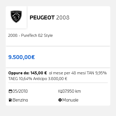
PEUGEOT
2008
Usato
2 Foto
2008 - PureTech 82 Style
9.500,00€
Oppure da: 145,00 €
al mese per 48 mesi TAN 9,95%
TAEG 10,64% Anticipo 3.800,00 €
05/2018
87.950 km
date_range
add_road
Benzina
Manuale
local_gas_station
settings