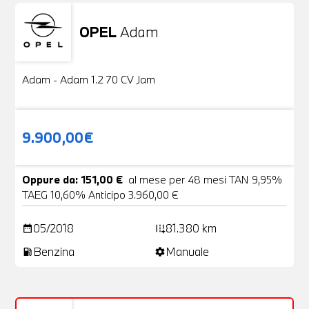
OPEL
Adam
Usato
20 Foto
Adam - Adam 1.2 70 CV Jam
9.900,00€
Oppure da: 151,00 €
al mese per 48 mesi TAN 9,95%
TAEG 10,60% Anticipo 3.960,00 €
05/2018
81.380 km
date_range
add_road
Benzina
Manuale
local_gas_station
settings