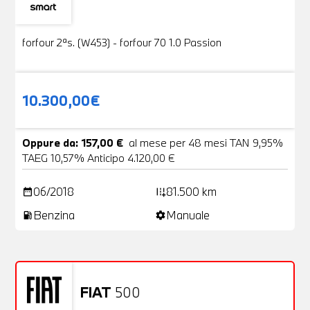
Usato
19 Foto
forfour 2ªs. (W453) - forfour 70 1.0 Passion
10.300,00€
Oppure da: 157,00 €
al mese per 48 mesi TAN 9,95%
TAEG 10,57% Anticipo 4.120,00 €
06/2018
81.500 km
date_range
add_road
Benzina
Manuale
local_gas_station
settings
FIAT
500
Usato
20 Foto