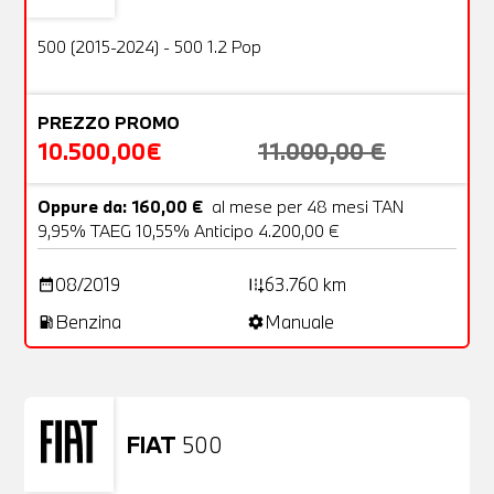
OFFERTA
500 (2015-2024) - 500 1.2 Pop
PREZZO PROMO
10.500,00€
11.000,00 €
Oppure da: 160,00 €
al mese per 48 mesi TAN
9,95% TAEG 10,55% Anticipo 4.200,00 €
08/2019
63.760 km
date_range
add_road
Benzina
Manuale
local_gas_station
settings
FIAT
500
Usato
23 Foto