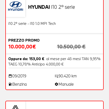
HYUNDAI
I10 2ª serie
Usato
18 Foto
OFFERTA
i10 2ª serie - i10 1.0 MPI Tech
PREZZO PROMO
10.000,00€
10.500,00 €
Oppure da: 153,00 €
al mese per 48 mesi TAN 9,95%
TAEG 10,78% Anticipo 4.000,00 €
09/2019
90.420 km
date_range
add_road
Benzina
Manuale
local_gas_station
settings