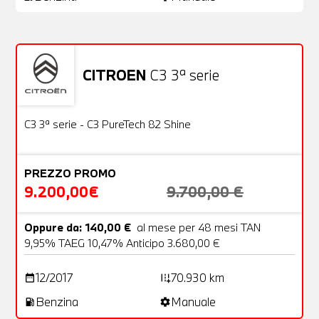
CITROEN
C3 3ª serie
Usato
22 Foto
OFFERTA
C3 3ª serie - C3 PureTech 82 Shine
PREZZO PROMO
9.200,00€
9.700,00 €
Oppure da: 140,00 €
al mese per 48 mesi TAN
9,95% TAEG 10,47% Anticipo 3.680,00 €
12/2017
70.930 km
date_range
add_road
Benzina
Manuale
local_gas_station
settings