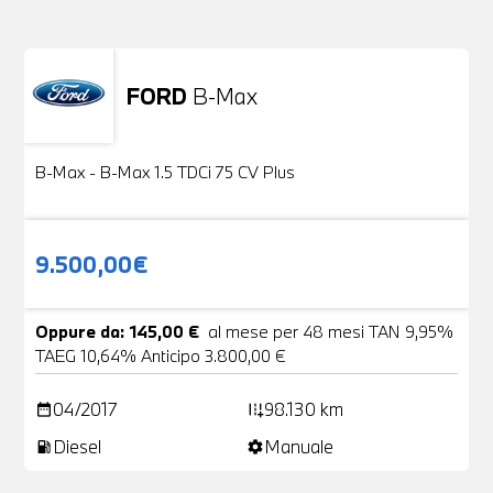
FORD
B-Max
Usato
24 Foto
B-Max - B-Max 1.5 TDCi 75 CV Plus
9.500,00€
Oppure da: 145,00 €
al mese per 48 mesi TAN 9,95%
TAEG 10,64% Anticipo 3.800,00 €
04/2017
98.130 km
date_range
add_road
Diesel
Manuale
local_gas_station
settings