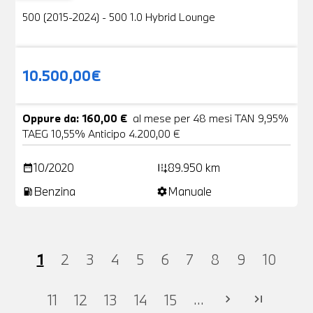
500 (2015-2024) - 500 1.0 Hybrid Lounge
10.500,00€
Oppure da: 160,00 €
al mese per 48 mesi TAN 9,95%
TAEG 10,55% Anticipo 4.200,00 €
10/2020
89.950 km
date_range
add_road
Benzina
Manuale
local_gas_station
settings
1
2
3
4
5
6
7
8
9
10
...
11
12
13
14
15
chevron_right
last_page