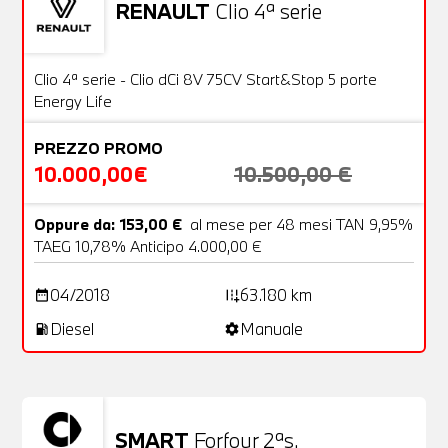
RENAULT
Clio 4ª serie
Usato
20 Foto
OFFERTA
Clio 4ª serie - Clio dCi 8V 75CV Start&Stop 5 porte
Energy Life
PREZZO PROMO
10.000,00€
10.500,00 €
Oppure da: 153,00 €
al mese per 48 mesi TAN 9,95%
TAEG 10,78% Anticipo 4.000,00 €
04/2018
63.180 km
date_range
add_road
Diesel
Manuale
local_gas_station
settings
SMART
Forfour 2ªs.