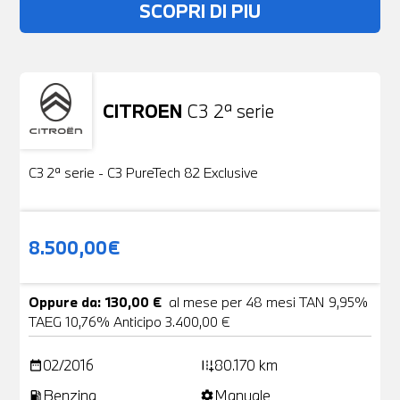
SCOPRI DI PIU
CITROEN
C3 2ª serie
Usato
19 Foto
C3 2ª serie - C3 PureTech 82 Exclusive
8.500,00€
Oppure da: 130,00 €
al mese per 48 mesi TAN 9,95%
TAEG 10,76% Anticipo 3.400,00 €
02/2016
80.170 km
date_range
add_road
Benzina
Manuale
local_gas_station
settings