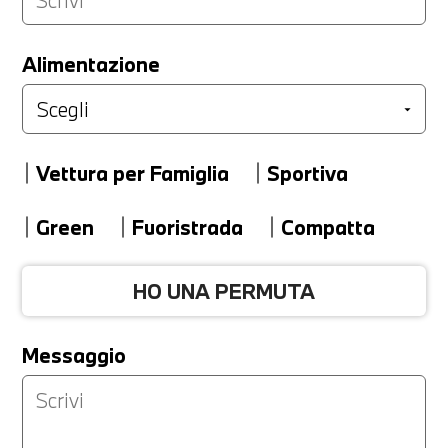
LA TUA PERMUTA
Alimentazione
Marca
Vettura per Famiglia
Sportiva
Modello
Green
Fuoristrada
Compatta
HO UNA PERMUTA
Versione
Messaggio
Km