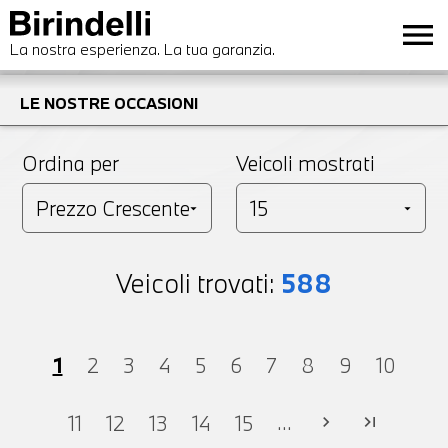
menu
La nostra esperienza. La tua garanzia.
LE NOSTRE OCCASIONI
Ordina per
Veicoli mostrati
Veicoli trovati:
588
1
2
3
4
5
6
7
8
9
10
...
11
12
13
14
15
chevron_right
last_page