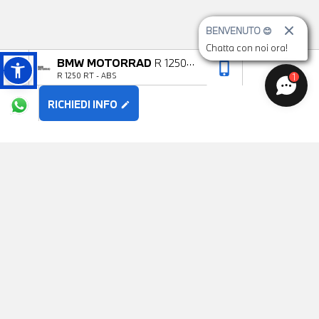
BENVENUTO 😊
Chatta con noi ora!
BMW MOTORRAD
R 1250
phone_iphone
arrow_upward
R 1250 RT - ABS
1
RT
RICHIEDI INFO
edit
POTREBBE PIACERTI