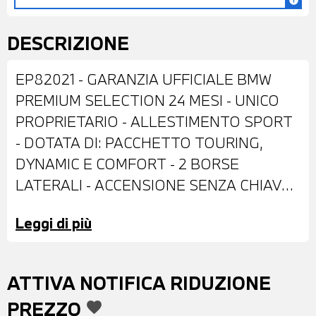
info
DESCRIZIONE
EP82021 - GARANZIA UFFICIALE BMW
PREMIUM SELECTION 24 MESI - UNICO
PROPRIETARIO - ALLESTIMENTO SPORT
- DOTATA DI: PACCHETTO TOURING,
DYNAMIC E COMFORT - 2 BORSE
LATERALI - ACCENSIONE SENZA CHIAVE -
CUPOLINO CON REGOLAZIONE
Leggi di più
ELETTRICA - MANOPOLE RISCALDABILI -
ANTIFURTO - RISCALDAMENTO SEDILE -
POSSIBILITA' DI PERMUTA - POSSIBILITA'
ATTIVA NOTIFICA RIDUZIONE
DI FINANZIAMENTO ANCHE PER
PREZZO
favorite
L'INTERO IMPORTO