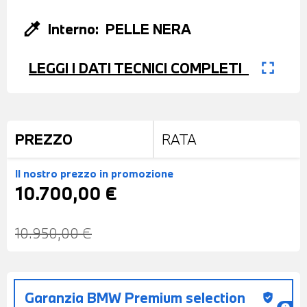
colorize
Interno:
PELLE NERA
fullscreen
LEGGI I DATI TECNICI COMPLETI
PREZZO
RATA
Il nostro prezzo
in promozione
10.700,00 €
10.950,00 €
Garanzia BMW Premium selection
gpp_good