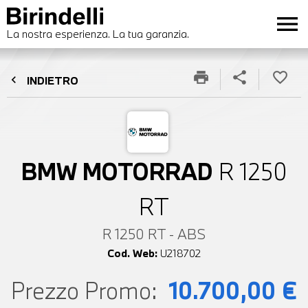
menu
La nostra esperienza. La tua garanzia.
print
share
favorite_border
chevron_left
INDIETRO
BMW MOTORRAD
R 1250
RT
R 1250 RT - ABS
Cod. Web:
U218702
Prezzo Promo:
10.700,00 €