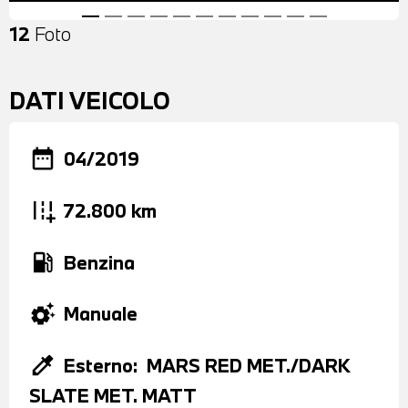
12
Foto
DATI VEICOLO
date_range
04/2019
add_road
72.800 km
local_gas_station
Benzina
settings_suggest
Manuale
colorize
Esterno:
MARS RED MET./DARK
SLATE MET. MATT