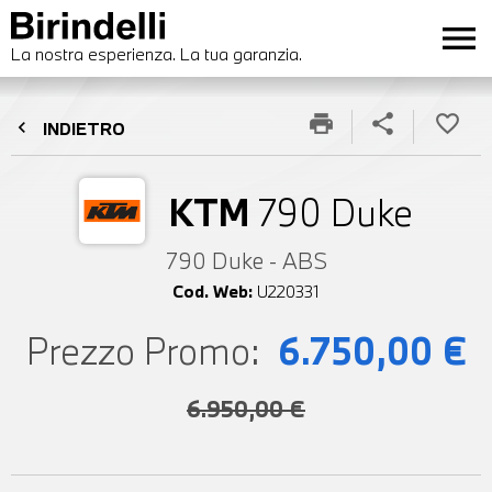
menu
La nostra esperienza. La tua garanzia.
print
share
favorite_border
chevron_left
INDIETRO
KTM
790 Duke
790 Duke - ABS
Cod. Web:
U220331
Prezzo Promo:
6.750,00 €
6.950,00 €