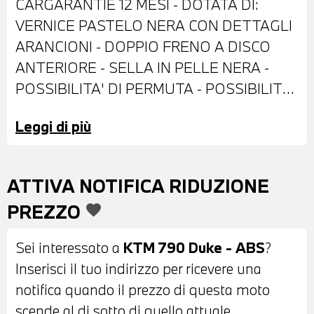
CARGARANTIE 12 MESI - DOTATA DI:
VERNICE PASTELO NERA CON DETTAGLI
ARANCIONI - DOPPIO FRENO A DISCO
ANTERIORE - SELLA IN PELLE NERA -
POSSIBILITA' DI PERMUTA - POSSIBILITA'
DI FINANZIAMENTO ANCHE PER
Leggi di più
L'INTERO IMPORTO
ATTIVA NOTIFICA RIDUZIONE
PREZZO
favorite
Sei interessato a
KTM 790 Duke - ABS
?
Inserisci il tuo indirizzo per ricevere una
notifica quando il prezzo di questa moto
scende al di sotto di quello attuale.