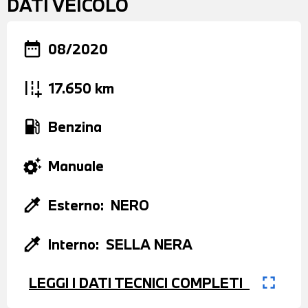
DATI VEICOLO
date_range
08/2020
add_road
17.650 km
local_gas_station
Benzina
settings_suggest
Manuale
colorize
Esterno:
NERO
colorize
Interno:
SELLA NERA
fullscreen
LEGGI I DATI TECNICI COMPLETI