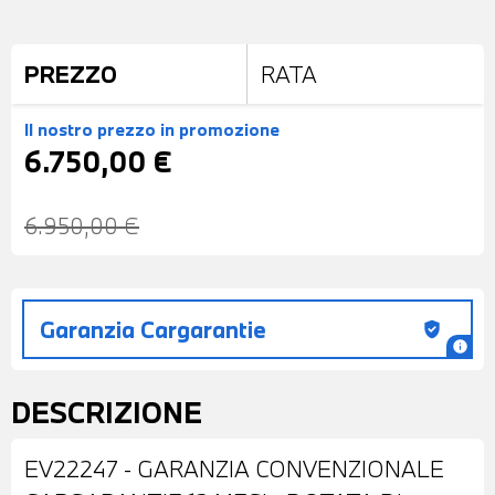
PREZZO
RATA
Il nostro prezzo
in promozione
6.750,00 €
6.950,00 €
Garanzia Cargarantie
gpp_good
info
DESCRIZIONE
EV22247 - GARANZIA CONVENZIONALE