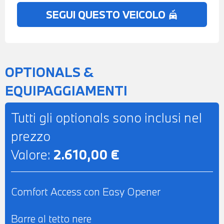
AUTOANABBAGLIANTE - POSSIBILITA' DI
SEGUI QUESTO VEICOLO
no_crash
PROVA - POSSIBILITA' DI PERMUTA -
POSSIBILITA' DI LEASING O
FINANZIAMENTO ANCHE PER L'INTERO
IMPORTO
OPTIONALS &
EQUIPAGGIAMENTI
Tutti gli optionals sono inclusi nel
prezzo
Valore:
2.610,00 €
Comfort Access con Easy Opener
Barre al tetto nere