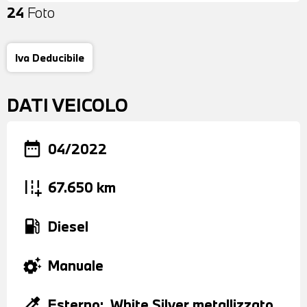
24
Foto
Iva Deducibile
DATI VEICOLO
date_range
04/2022
add_road
67.650 km
local_gas_station
Diesel
settings_suggest
Manuale
colorize
Esterno:
White Silver metallizzato