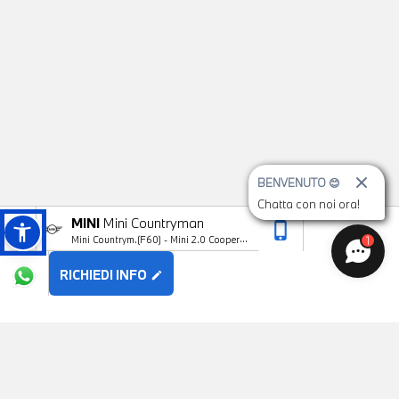
BENVENUTO 😊
Chatta con noi ora!
MINI
Mini Countryman
phone_iphone
arrow_upward
1
Mini Countrym.(F60) - Mini 2.0 Cooper D
Classic Countryman
RICHIEDI INFO
edit