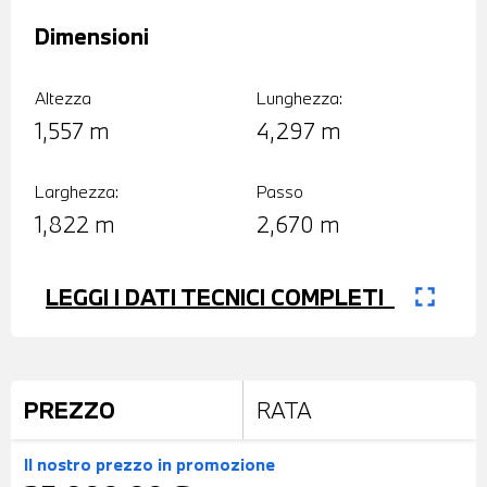
Dimensioni
Altezza
Lunghezza:
1,557 m
4,297 m
Larghezza:
Passo
1,822 m
2,670 m
fullscreen
LEGGI I DATI TECNICI COMPLETI
PREZZO
RATA
Il nostro prezzo
in promozione