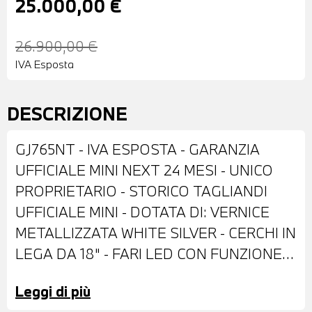
25.000,00 €
26.900,00 €
IVA Esposta
DESCRIZIONE
GJ765NT - IVA ESPOSTA - GARANZIA
UFFICIALE MINI NEXT 24 MESI - UNICO
PROPRIETARIO - STORICO TAGLIANDI
UFFICIALE MINI - DOTATA DI: VERNICE
METALLIZZATA WHITE SILVER - CERCHI IN
LEGA DA 18" - FARI LED CON FUNZIONE
CORNERING - FENDINEBBIA A LED -
Leggi di più
RETROVISORI ESTERNI RIPIEGABILI