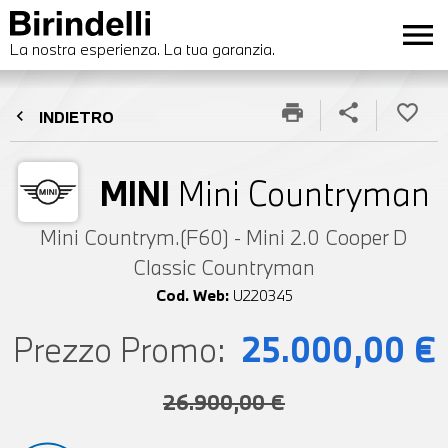
menu
La nostra esperienza. La tua garanzia.
print
share
favorite_border
chevron_left
INDIETRO
MINI
Mini Countryman
Mini Countrym.(F60) - Mini 2.0 Cooper D
Classic Countryman
Cod. Web:
U220345
Prezzo Promo:
25.000,00 €
26.900,00 €