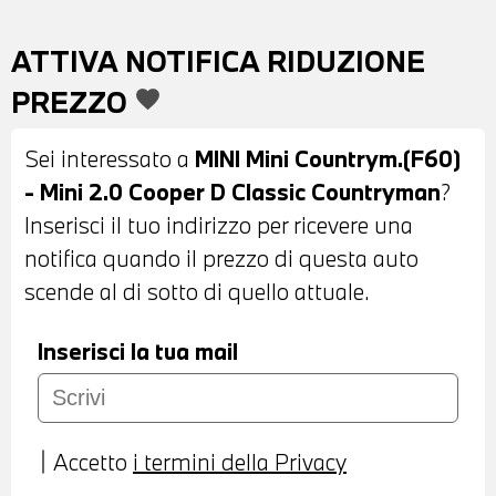
ELETTRICAMENTE - BARRE
PORTATUTTO SUL TETTO - PIANO
ATTIVA NOTIFICA RIDUZIONE
BLACK EXTERIEUR - SENSORI DI
PREZZO
favorite
PARCHEGGIO POSTERIORI - COMFORT
ACCESS SYSTEM - INTERNI IN STOFFA
Sei interessato a
MINI Mini Countrym.(F60)
ANTRACITE - VOLANTE SPORTIVO IN
- Mini 2.0 Cooper D Classic Countryman
?
PELLE CON COMANDI MULTIFUNZIONE -
Inserisci il tuo indirizzo per ricevere una
CRUISE CONTROL - CAMBIO MANUALE -
notifica quando il prezzo di questa auto
DRIVING ASSISTANT - MINI DRIVING
scende al di sotto di quello attuale.
MODES - NAVIGATORE - BLUETOOTH -
USB - COMPATIBILITA' CON CONNECTED
Inserisci la tua mail
DRIVE SERVICES - TELESERVICES -
CHIAMATA DI EMERGENZA -
CLIMATIZZATORE AUTOMATICO BIZONA -
Accetto
i termini della Privacy
RETROVISORE INTERNO