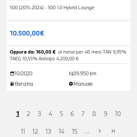
500 (2015-2024) - 500 1.0 Hybrid Lounge
10.500,00€
Oppure da: 160,00 €
al mese per 48 mesi TAN 9,95%
TAEG 10,55% Anticipo 4.200,00 €
10/2020
89.950 km
date_range
add_road
Benzina
Manuale
local_gas_station
settings
1
2
3
4
5
6
7
8
9
10
...
11
12
13
14
15
chevron_right
last_page