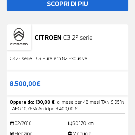
SCOPRI DI PIU
CITROEN
C3 2ª serie
Usato
19 Foto
C3 2ª serie - C3 PureTech 82 Exclusive
8.500,00€
Oppure da: 130,00 €
al mese per 48 mesi TAN 9,95%
TAEG 10,76% Anticipo 3.400,00 €
02/2016
80.170 km
date_range
add_road
Benzina
Manuale
local_gas_station
settings