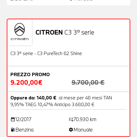
CITROEN
C3 3ª serie
Usato
22 Foto
OFFERTA
C3 3ª serie - C3 PureTech 82 Shine
PREZZO PROMO
9.200,00€
9.700,00 €
Oppure da: 140,00 €
al mese per 48 mesi TAN
9,95% TAEG 10,47% Anticipo 3.680,00 €
12/2017
70.930 km
date_range
add_road
Benzina
Manuale
local_gas_station
settings