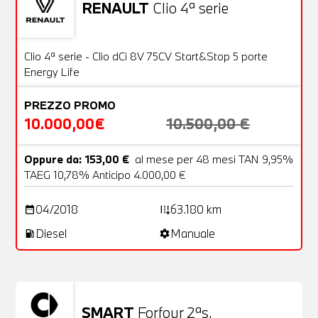
RENAULT
Clio 4ª serie
Usato
20 Foto
OFFERTA
Clio 4ª serie - Clio dCi 8V 75CV Start&Stop 5 porte
Energy Life
PREZZO PROMO
10.000,00€
10.500,00 €
Oppure da: 153,00 €
al mese per 48 mesi TAN 9,95%
TAEG 10,78% Anticipo 4.000,00 €
04/2018
63.180 km
date_range
add_road
Diesel
Manuale
local_gas_station
settings
SMART
Forfour 2ªs.