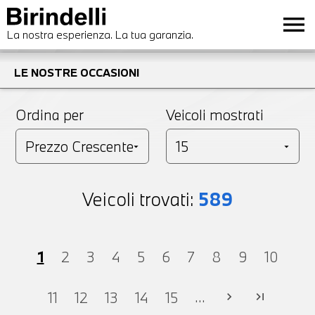
menu
La nostra esperienza. La tua garanzia.
LE NOSTRE OCCASIONI
Ordina per
Veicoli mostrati
Veicoli trovati:
589
1
2
3
4
5
6
7
8
9
10
...
11
12
13
14
15
chevron_right
last_page