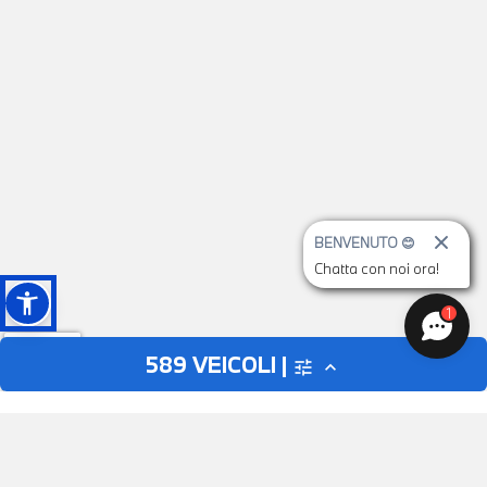
BENVENUTO 😊
Chatta con noi ora!
1
589
VEICOLI |
tune
expand_less
AUTO
MOTO
close