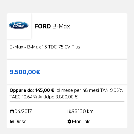
FORD
B-Max
Usato
24 Foto
B-Max - B-Max 1.5 TDCi 75 CV Plus
9.500,00€
Oppure da: 145,00 €
al mese per 48 mesi TAN 9,95%
TAEG 10,64% Anticipo 3.800,00 €
04/2017
98.130 km
date_range
add_road
Diesel
Manuale
local_gas_station
settings