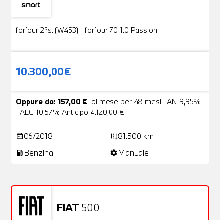
Usato
19 Foto
forfour 2ªs. (W453) - forfour 70 1.0 Passion
10.300,00€
Oppure da: 157,00 €
al mese per 48 mesi TAN 9,95%
TAEG 10,57% Anticipo 4.120,00 €
06/2018
81.500 km
date_range
add_road
Benzina
Manuale
local_gas_station
settings
FIAT
500
Usato
20 Foto