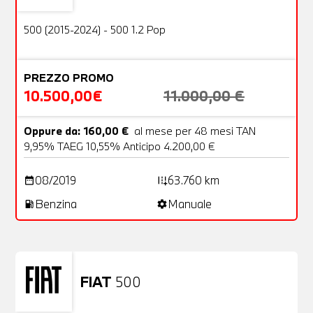
OFFERTA
500 (2015-2024) - 500 1.2 Pop
PREZZO PROMO
10.500,00€
11.000,00 €
Oppure da: 160,00 €
al mese per 48 mesi TAN
9,95% TAEG 10,55% Anticipo 4.200,00 €
08/2019
63.760 km
date_range
add_road
Benzina
Manuale
local_gas_station
settings
FIAT
500
Usato
23 Foto