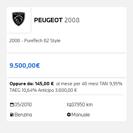
PEUGEOT
2008
Usato
2 Foto
2008 - PureTech 82 Style
9.500,00€
Oppure da: 145,00 €
al mese per 48 mesi TAN 9,95%
TAEG 10,64% Anticipo 3.800,00 €
05/2018
87.950 km
date_range
add_road
Benzina
Manuale
local_gas_station
settings