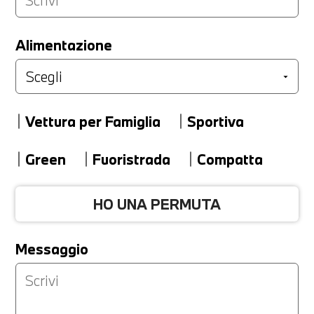
LA TUA PERMUTA
Alimentazione
Marca
Vettura per Famiglia
Sportiva
Modello
Green
Fuoristrada
Compatta
HO UNA PERMUTA
Versione
Messaggio
Km