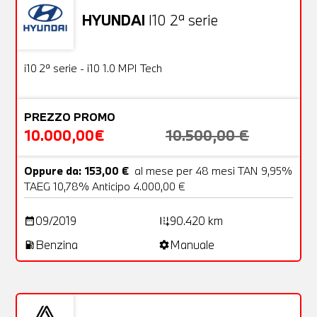
HYUNDAI
I10 2ª serie
Usato
18 Foto
OFFERTA
i10 2ª serie - i10 1.0 MPI Tech
PREZZO PROMO
10.000,00€
10.500,00 €
Oppure da: 153,00 €
al mese per 48 mesi TAN 9,95%
TAEG 10,78% Anticipo 4.000,00 €
09/2019
90.420 km
date_range
add_road
Benzina
Manuale
local_gas_station
settings