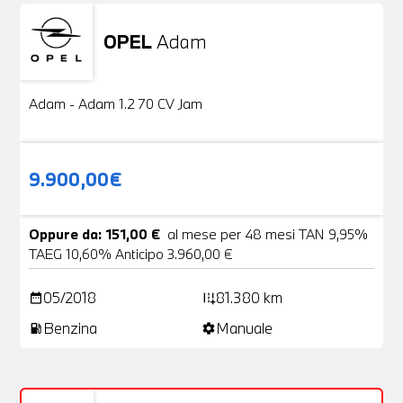
OPEL
Adam
Usato
20 Foto
Adam - Adam 1.2 70 CV Jam
9.900,00€
Oppure da: 151,00 €
al mese per 48 mesi TAN 9,95%
TAEG 10,60% Anticipo 3.960,00 €
05/2018
81.380 km
date_range
add_road
Benzina
Manuale
local_gas_station
settings