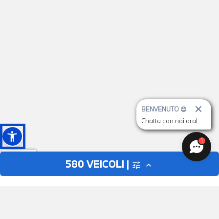
BENVENUTO 😊
Chatta con noi ora!
1
580
VEICOLI |
tune
expand_less
AUTO
MOTO
close