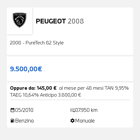
PEUGEOT
2008
Usato
2 Foto
2008 - PureTech 82 Style
9.500,00€
Oppure da: 145,00 €
al mese per 48 mesi TAN 9,95%
TAEG 10,64% Anticipo 3.800,00 €
05/2018
87.950 km
date_range
add_road
Benzina
Manuale
local_gas_station
settings