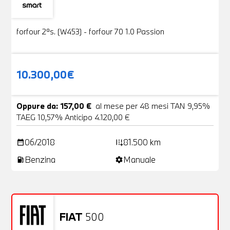
Usato
19 Foto
forfour 2ªs. (W453) - forfour 70 1.0 Passion
10.300,00€
Oppure da: 157,00 €
al mese per 48 mesi TAN 9,95%
TAEG 10,57% Anticipo 4.120,00 €
06/2018
81.500 km
date_range
add_road
Benzina
Manuale
local_gas_station
settings
FIAT
500
Usato
20 Foto