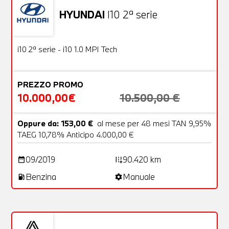
HYUNDAI
I10 2ª serie
Usato
18 Foto
OFFERTA
i10 2ª serie - i10 1.0 MPI Tech
PREZZO PROMO
10.000,00€
10.500,00 €
Oppure da: 153,00 €
al mese per 48 mesi TAN 9,95%
TAEG 10,78% Anticipo 4.000,00 €
09/2019
90.420 km
date_range
add_road
Benzina
Manuale
local_gas_station
settings