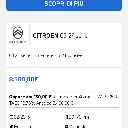
SCOPRI DI PIU
CITROEN
C3 2ª serie
Usato
19 Foto
C3 2ª serie - C3 PureTech 82 Exclusive
8.500,00€
Oppure da: 130,00 €
al mese per 48 mesi TAN 9,95%
TAEG 10,76% Anticipo 3.400,00 €
02/2016
80.170 km
date_range
add_road
Benzina
Manuale
local_gas_station
settings