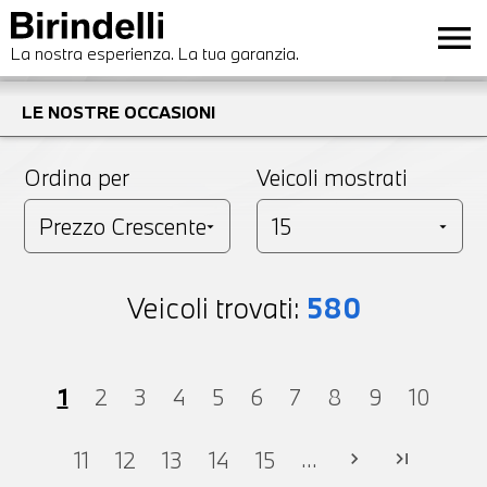
menu
La nostra esperienza. La tua garanzia.
LE NOSTRE OCCASIONI
Ordina per
Veicoli mostrati
Veicoli trovati:
580
1
2
3
4
5
6
7
8
9
10
...
11
12
13
14
15
chevron_right
last_page