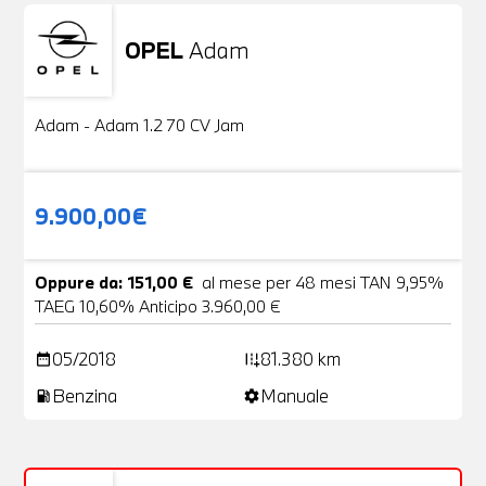
OPEL
Adam
Usato
20 Foto
Adam - Adam 1.2 70 CV Jam
9.900,00€
Oppure da: 151,00 €
al mese per 48 mesi TAN 9,95%
TAEG 10,60% Anticipo 3.960,00 €
05/2018
81.380 km
date_range
add_road
Benzina
Manuale
local_gas_station
settings