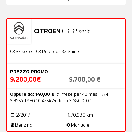
CITROEN
C3 3ª serie
Usato
22 Foto
OFFERTA
C3 3ª serie - C3 PureTech 82 Shine
PREZZO PROMO
9.200,00€
9.700,00 €
Oppure da: 140,00 €
al mese per 48 mesi TAN
9,95% TAEG 10,47% Anticipo 3.680,00 €
12/2017
70.930 km
date_range
add_road
Benzina
Manuale
local_gas_station
settings