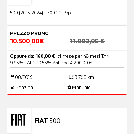
OFFERTA
500 (2015-2024) - 500 1.2 Pop
PREZZO PROMO
10.500,00€
11.000,00 €
Oppure da: 160,00 €
al mese per 48 mesi TAN
9,95% TAEG 10,55% Anticipo 4.200,00 €
08/2019
63.760 km
date_range
add_road
Benzina
Manuale
local_gas_station
settings
FIAT
500
Usato
23 Foto