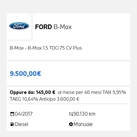
FORD
B-Max
Usato
24 Foto
B-Max - B-Max 1.5 TDCi 75 CV Plus
9.500,00€
Oppure da: 145,00 €
al mese per 48 mesi TAN 9,95%
TAEG 10,64% Anticipo 3.800,00 €
04/2017
98.130 km
date_range
add_road
Diesel
Manuale
local_gas_station
settings