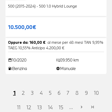
500 (2015-2024) - 500 1.0 Hybrid Lounge
10.500,00€
Oppure da: 160,00 €
al mese per 48 mesi TAN 9,95%
TAEG 10,55% Anticipo 4.200,00 €
10/2020
89.950 km
date_range
add_road
Benzina
Manuale
local_gas_station
settings
1
2
3
4
5
6
7
8
9
10
...
11
12
13
14
15
chevron_right
last_page