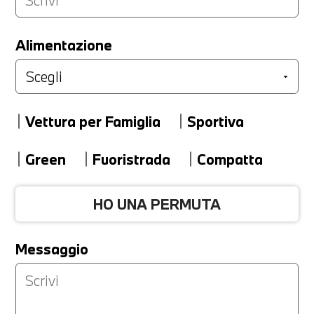
LA TUA PERMUTA
Alimentazione
Marca
Vettura per Famiglia
Sportiva
Modello
Green
Fuoristrada
Compatta
HO UNA PERMUTA
Versione
Messaggio
Km