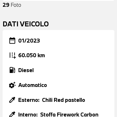
29
Foto
DATI VEICOLO
date_range
01/2023
add_road
60.050 km
local_gas_station
Diesel
settings_suggest
Automatico
colorize
Esterno:
Chili Red pastello
colorize
Interno:
Stoffa Firework Carbon