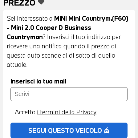
PREZZO
favorite
SENSORI DI PARCHEGGIO POSTERIORI -
TELECAMERA POSTERIORE - VETRI
Sei interessato a
MINI Mini Countrym.(F60)
ELETTRICI - RETROVISORE INTERNO
- Mini 2.0 Cooper D Business
AUTOANABBAGLIANTI - CAMBIO
Countryman
? Inserisci il tuo indirizzo per
AUTOMATICO - RADIO DIGITALE DAB -
ricevere una notifica quando il prezzo di
CRUISE CONTROL - LIMITATORE DI
questa auto scende al di sotto di quello
VELOCITA' - MINI DRIVE MODES - DRIVING
attuale.
ASSISTANT - USB - BLUETOOTH - APPLE
CARPLAY - NAVIGATORE SATELLITARE -
Inserisci la tua mail
SISTEMA DI RICARICA WIRELESS
TELEFONO - MONITOR CON DISPLAY A
COLORI TOUCHSCREEN - COMPUTER DI
Accetto
i termini della Privacy
BORDO - INDICATORE PRESSIONE
PNEUMATICI - CHIAMATA DI EMERGENZA
SEGUI QUESTO VEICOLO
no_crash
INTELLIGENTE - TELESERVICES -