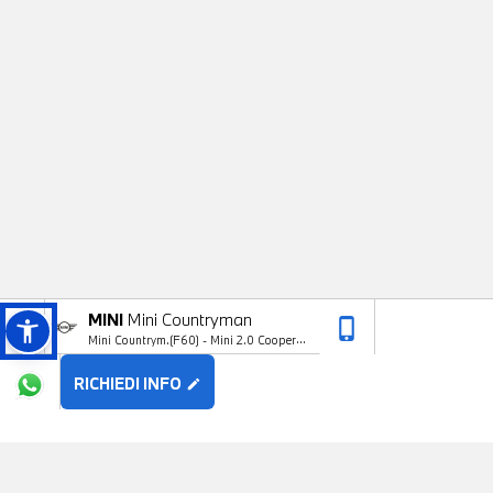
MINI
Mini Countryman
phone_iphone
arrow_upward
Mini Countrym.(F60) - Mini 2.0 Cooper D
Business Countryman
RICHIEDI INFO
edit