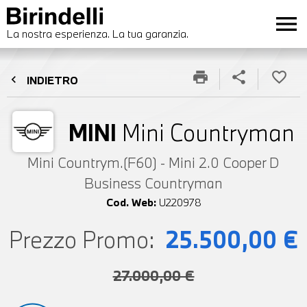
menu
La nostra esperienza. La tua garanzia.
print
share
favorite_border
chevron_left
INDIETRO
MINI
Mini Countryman
Mini Countrym.(F60) - Mini 2.0 Cooper D
Business Countryman
Cod. Web:
U220978
Prezzo Promo:
25.500,00 €
27.000,00 €