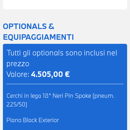
BRACCIOLO CENTRALE ANTERIORE -
RIVESTIMENTO CIELO COLOR
ANTRACITE - SEDILI IN STOFFA
OPTIONALS &
ANTRACITE - SEDILI ANTERIORI
EQUIPAGGIAMENTI
RISCALDABILI - ISOFIX SYSTEM -
VOLANTE SPORTIVO IN PELLE CON
Tutti gli optionals sono inclusi nel
COMANDI MULTIFUNZIONE -
prezzo
CLIMATIZZATORE AUTOMATICO BIZONA -
Valore:
4.505,00 €
VERNICE PASTELLO CHILI RED -
POSSIBILITA' DI PROVA - POSSIBILITA' DI
PERMUTA - POSSIBILITA' DI
Cerchi in lega 18" Neri Pin Spoke (pneum.
FINANZIAMENTO ANCHE PER L'INTERO
225/50)
IMPORTO
Piano Black Exterior