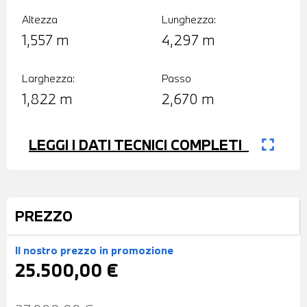
Altezza
Lunghezza:
1,557 m
4,297 m
Larghezza:
Passo
1,822 m
2,670 m
fullscreen
LEGGI I DATI TECNICI COMPLETI
PREZZO
Il nostro prezzo
in promozione
25.500,00 €