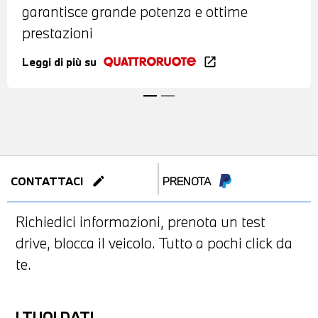
garantisce grande potenza e ottime
prestazioni
Leggi di più su
open_in_new
edit
CONTATTACI
PRENOTA
Richiedici informazioni, prenota un test
drive, blocca il veicolo. Tutto a pochi click da
te.
I TUOI DATI