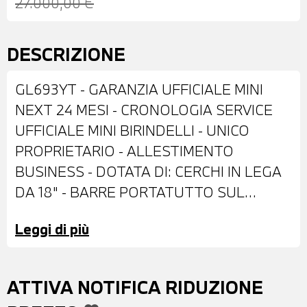
27.000,00 €
DESCRIZIONE
GL693YT - GARANZIA UFFICIALE MINI
NEXT 24 MESI - CRONOLOGIA SERVICE
UFFICIALE MINI BIRINDELLI - UNICO
PROPRIETARIO - ALLESTIMENTO
BUSINESS - DOTATA DI: CERCHI IN LEGA
DA 18" - BARRE PORTATUTTO SUL
TETTO - PIANO BLACK EXTERIUR -
Leggi di più
COMFORT ACCESS - FARI LED CON
FUNZIONE CORNERING - FENDINEBBIA
LED - SPECCHI ESTERNI RICHIUDIBILI E
ATTIVA NOTIFICA RIDUZIONE
REGOLABILI ELETTRICAMENTE -