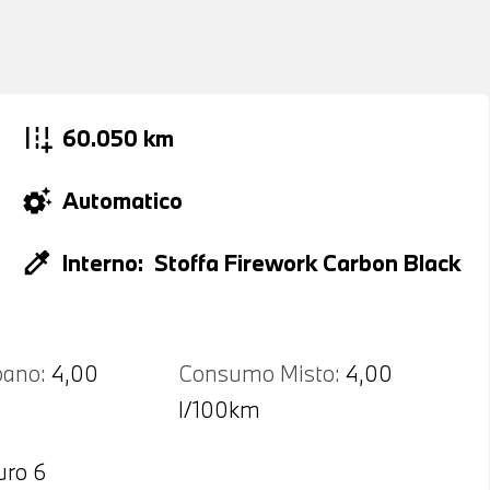
add_road
60.050 km
settings_suggest
Automatico
colorize
Interno:
Stoffa Firework Carbon Black
ano:
4,00
Consumo Misto:
4,00
l/100km
uro 6