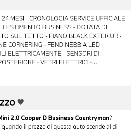
 24 MESI - CRONOLOGIA SERVICE UFFICIALE
 ALLESTIMENTO BUSINESS - DOTATA DI:
TTO SUL TETTO - PIANO BLACK EXTERIUR -
NE CORNERING - FENDINEBBIA LED -
ILI ELETTRICAMENTE - SENSORI DI
STERIORE - VETRI ELETTRICI -
TI - CAMBIO AUTOMATICO - RADIO
ORE DI VELOCITA' - MINI DRIVE MODES -
 APPLE CARPLAY - NAVIGATORE
ELESS TELEFONO - MONITOR CON DISPLAY A
EZZO
favorite
RDO - INDICATORE PRESSIONE PNEUMATICI
 - TELESERVICES - BRACCIOLO CENTRALE
 Mini 2.0 Cooper D Business Countryman
?
ANTRACITE - SEDILI IN STOFFA ANTRACITE
ica quando il prezzo di questa auto scende al di