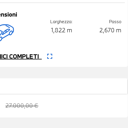
nsioni
Larghezza:
Passo
1,822 m
2,670 m
fullscreen
CNICI COMPLETI
27.000,00 €