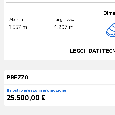
Dime
Altezza
Lunghezza:
1,557 m
4,297 m
LEGGI I DATI TE
PREZZO
Il nostro prezzo
in promozione
25.500,00 €