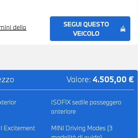
IX SYSTEM - VOLANTE SPORTIVO IN PELLE
ZATORE AUTOMATICO BIZONA - VERNICE
VA - POSSIBILITA' DI PERMUTA -
SEGUI QUESTO
rmini della
PER L'INTERO IMPORTO
no_crash
VEICOLO
rezzo
Valore:
4.505,00 €
terior
ISOFIX sedile passeggero
anteriore
I Excitement
MINI Driving Modes (3
modalità di guida)