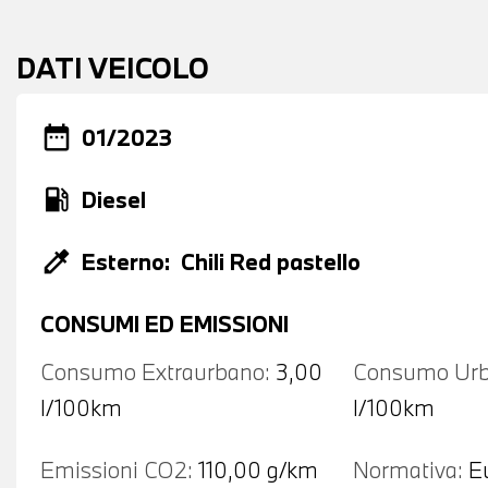
DATI VEICOLO
date_range
01/2023
local_gas_station
Diesel
colorize
Esterno:
Chili Red pastello
CONSUMI ED EMISSIONI
Consumo Extraurbano:
3,00
Consumo Urb
l/100km
l/100km
Emissioni CO2:
110,00 g/km
Normativa:
E