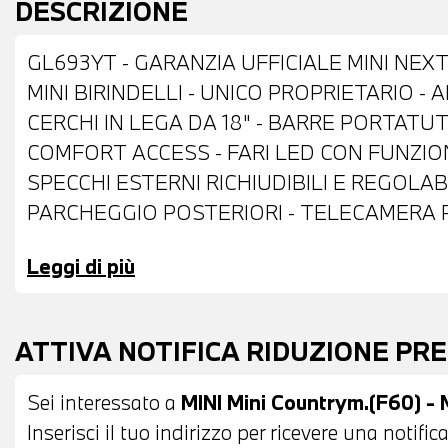
DESCRIZIONE
GL693YT - GARANZIA UFFICIALE MINI NEXT
MINI BIRINDELLI - UNICO PROPRIETARIO -
CERCHI IN LEGA DA 18" - BARRE PORTATU
COMFORT ACCESS - FARI LED CON FUNZIO
SPECCHI ESTERNI RICHIUDIBILI E REGOLAB
PARCHEGGIO POSTERIORI - TELECAMERA PO
RETROVISORE INTERNO AUTOANABBAGLIAN
Leggi di più
DIGITALE DAB - CRUISE CONTROL - LIMITAT
DRIVING ASSISTANT - USB - BLUETOOTH -
SATELLITARE - SISTEMA DI RICARICA WIR
ATTIVA NOTIFICA RIDUZIONE PR
COLORI TOUCHSCREEN - COMPUTER DI BO
- CHIAMATA DI EMERGENZA INTELLIGENTE
Sei interessato a
MINI Mini Countrym.(F60) -
ANTERIORE - RIVESTIMENTO CIELO COLOR 
Inserisci il tuo indirizzo per ricevere una notif