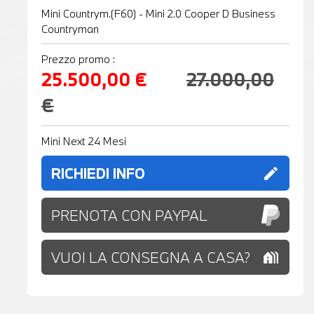
Mini Countrym.(F60) - Mini 2.0 Cooper D Business
Countryman
Prezzo promo :
25.500,00 €
27.000,00
€
Mini Next 24 Mesi
RICHIEDI INFO
edit
PRENOTA CON PAYPAL
VUOI LA CONSEGNA A CASA?
holiday_village