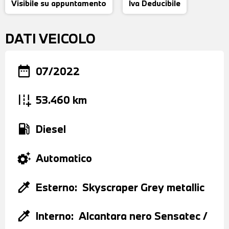
Visibile su appuntamento
Iva Deducibile
DATI VEICOLO
date_range
07/2022
add_road
53.460 km
local_gas_station
Diesel
settings_suggest
Automatico
colorize
Esterno:
Skyscraper Grey metallic
colorize
Interno:
Alcantara nero Sensatec /