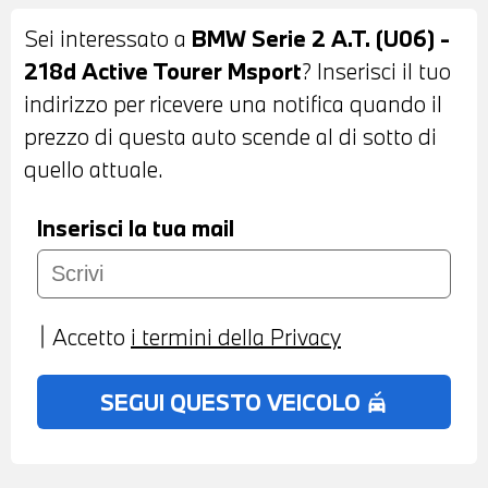
LUNOTTO POSTERIORI OSCURATI -
Sei interessato a
BMW Serie 2 A.T. (U06) -
SENSORI DI PARCHEGGIO ANTERIORI E
218d Active Tourer Msport
? Inserisci il tuo
POSTERIORI - TELECAMERA ANTERIORE
indirizzo per ricevere una notifica quando il
E POSTERIORE CON SURROUND VIEW
prezzo di questa auto scende al di sotto di
360° - COMFORT ACCESS - PORTELLONE
quello attuale.
POSTERIORE AUTOMATICO - INTERNI IN
PELLE MISTO ALCANTARA NERA -
Inserisci la tua mail
VOLANTE SPORTIVO M IN PELLE A TRE
RAZZE CON COMANDI MULTIFUNZIONE -
CRUISE CONTROL - CAMBIO
Accetto
i termini della Privacy
AUTOMATICO - PADDLE AL VOLANTE -
CLIMATIZZATORE AUTOMATICO BIZONA -
SEGUI QUESTO VEICOLO
no_crash
BRACCIOLO ANTERIORE - PACCHETTO
LUCI - HEAD UP DISPLAY - ACTIVE
GUARD - USB - BLUETOOTH -