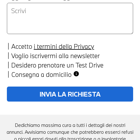
Accetto
i termini della Privacy
Voglio iscrivermi alla newsletter
Desidero prenotare un Test Drive
Consegna a domicilio
info
Dedichiamo massima cura a tutti i dettagli dei nostri
annunci. Avvisiamo comunque che potrebbero esserci refusi
o piccoli errori dovuti alla trascrizione o a involontarie