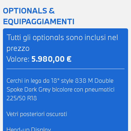
NAVIGATORE - RADIO DIGITALE DAB -
OPTIONALS &
PREDISPOSIZIONE APPLE CARPLAY E
EQUIPAGGIAMENTI
ANDROID AUTO - BMW LIVE COCKPIT
PROFESSIONAL - TELESERVICES -
Tutti gli optionals sono inclusi nel
CHIAMATA DI EMERGENZA
prezzo
INTELLIGENTE - RETROVISORE INTERNO
Valore:
5.980,00 €
AUTOANABBAGLIANTE - SEDILI
ANTERIORI REGOLABILI
ELETTRICAMENTE CON FUNZIONE
Cerchi in lega da 18" style 838 M Double
MEMORY LATO GUIDA - SEDILI
Spoke Dark Grey bicolore con pneumatici
ANTERIORI RISCALDABILI - POSSIBILITA'
225/50 R18
DI PROVA - POSSIBILITA' DI PERMUTA -
POSSIBILITA' DI LEASING O
Vetri posteriori oscurati
FINANZIAMENTO ANCHE PER L'INTERO
IMPORTO
Head-up Display