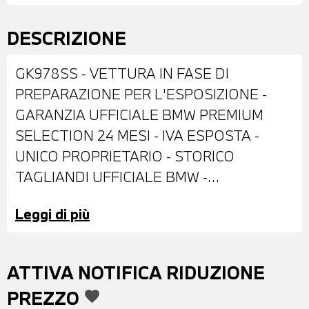
DESCRIZIONE
GK978SS - VETTURA IN FASE DI
PREPARAZIONE PER L'ESPOSIZIONE -
GARANZIA UFFICIALE BMW PREMIUM
SELECTION 24 MESI - IVA ESPOSTA -
UNICO PROPRIETARIO - STORICO
TAGLIANDI UFFICIALE BMW -
ALLESTIMENTO MSPORT - DOTATA DI:
Leggi di più
VERNICE METALLIZZATA SKYSCRAPER
GREY - CERCHI IN LEGA DA 18" -
RETROVISORI ESTERNI RIPIEGABILI
ATTIVA NOTIFICA RIDUZIONE
ELETTRONICAMENTE E
PREZZO
favorite
AUTOANABBAGLIANTI - VETRI E