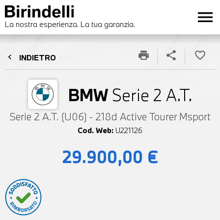
menu
La nostra esperienza. La tua garanzia.
print
share
favorite_border
chevron_left
INDIETRO
BMW
Serie 2 A.T.
Serie 2 A.T. (U06) - 218d Active Tourer Msport
Cod. Web:
U221126
29.900,00 €