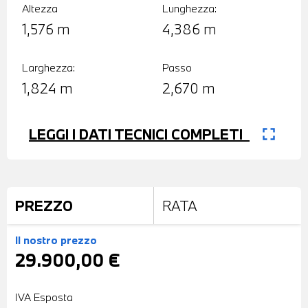
Altezza
Lunghezza:
1,576 m
4,386 m
Larghezza:
Passo
1,824 m
2,670 m
fullscreen
LEGGI I DATI TECNICI COMPLETI
PREZZO
RATA
Il nostro prezzo
29.900,00 €
IVA Esposta