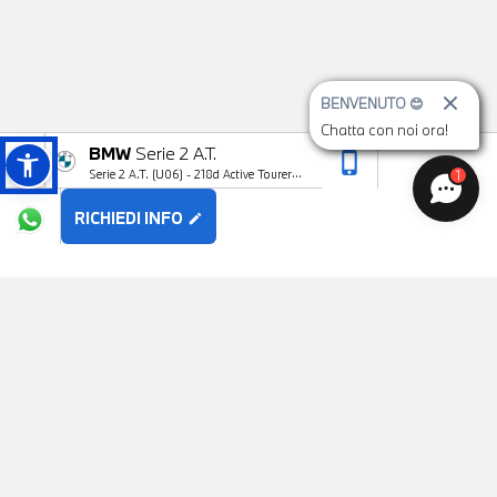
BENVENUTO 😊
Chatta con noi ora!
BMW
Serie 2 A.T.
phone_iphone
arrow_upward
1
Serie 2 A.T. (U06) - 218d Active Tourer
Msport
RICHIEDI INFO
edit
POTREBBE PIACERTI