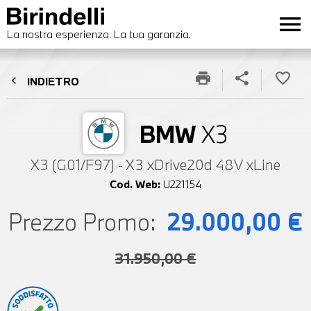
menu
La nostra esperienza. La tua garanzia.
print
share
favorite_border
chevron_left
INDIETRO
BMW
X3
X3 (G01/F97) - X3 xDrive20d 48V xLine
Cod. Web:
U221154
Prezzo Promo:
29.000,00 €
31.950,00 €