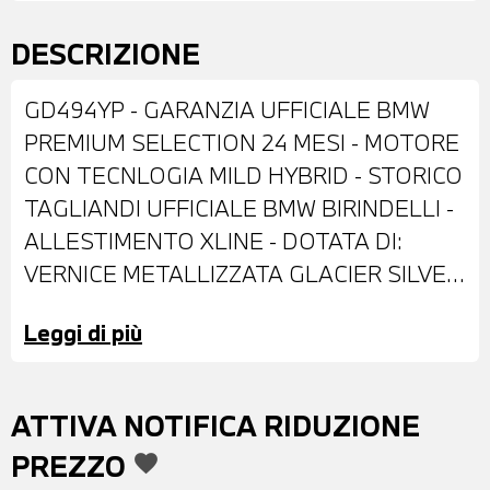
DESCRIZIONE
GD494YP - GARANZIA UFFICIALE BMW
PREMIUM SELECTION 24 MESI - MOTORE
CON TECNLOGIA MILD HYBRID - STORICO
TAGLIANDI UFFICIALE BMW BIRINDELLI -
ALLESTIMENTO XLINE - DOTATA DI:
VERNICE METALLIZZATA GLACIER SILVER
- CERCHI IN LEGA DA 18" - FARI A LED
Leggi di più
CON FUNZIONE CORNERING -
FENDINEBBIA A LED - SENSORI DI
PARCHEGGIO ANTERIORI E POSTERIORI -
ATTIVA NOTIFICA RIDUZIONE
TELECAMERA POSTERIORE -
PREZZO
favorite
SPECCHIETTI ESTERNI RIPIEGABILI