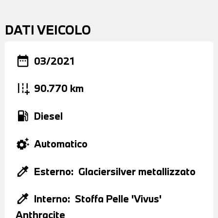
DATI VEICOLO
date_range
03/2021
add_road
90.770 km
local_gas_station
Diesel
settings_suggest
Automatico
colorize
Esterno:
Glaciersilver metallizzato
colorize
Interno:
Stoffa Pelle 'Vivus'
Anthracite