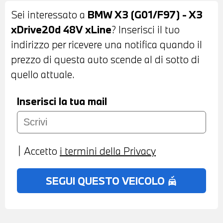
ELETTRONICAMENTE E
Sei interessato a
BMW X3 (G01/F97) - X3
ANTIABBAGLIANTI - INTERNI IN STOFFA
xDrive20d 48V xLine
? Inserisci il tuo
MISTO PELLE ANTRACITE - SEDILI
indirizzo per ricevere una notifica quando il
ANTERIORI SPORTIVI - VOLANTE
prezzo di questa auto scende al di sotto di
SPORTIVO MULTIFUNZIONE IN PELLE A
quello attuale.
TRE RAZZE - CAMBIO AUTOMATICO -
CRUIISE CONTROL - SPECCHIETTO
Inserisci la tua mail
INTERNO CON FUNZIONE
ANTIABBAGLIAMENTO - ACTIVE GUARD -
NAVIGATORE - TELESERVICES - RADIO
Accetto
i termini della Privacy
DIGITALE DAB - CHAIAMTA DI
EMERGENZA INTELLIGENTE - USB -
SEGUI QUESTO VEICOLO
no_crash
BLUETOOTH - PREDISPOSIZIONE APPLE
CERPLAY - COMPATIBILITA' CON
CONNECTED DRIVE SERVICES - BMW