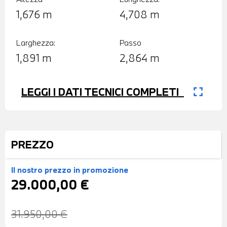
1,676 m
4,708 m
Larghezza:
Passo
1,891 m
2,864 m
fullscreen
LEGGI I DATI TECNICI COMPLETI
PREZZO
Il nostro prezzo
in promozione
29.000,00 €
31.950,00 €