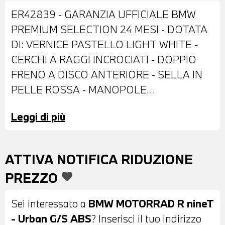
ER42839 - GARANZIA UFFICIALE BMW
PREMIUM SELECTION 24 MESI - DOTATA
DI: VERNICE PASTELLO LIGHT WHITE -
CERCHI A RAGGI INCROCIATI - DOPPIO
FRENO A DISCO ANTERIORE - SELLA IN
PELLE ROSSA - MANOPOLE
RISCALDABILI - POSSIBILITA' DI
Leggi di più
PERMUTA - POSSIBILITA' DI
FINANZIAMENTO ANCHE PER L'INTERO
IMPORTO
ATTIVA NOTIFICA RIDUZIONE
PREZZO
favorite
Sei interessato a
BMW MOTORRAD R nineT
- Urban G/S ABS
? Inserisci il tuo indirizzo