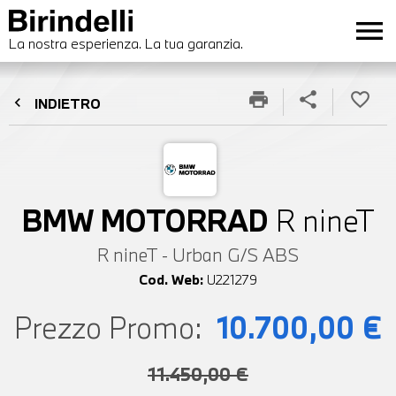
menu
La nostra esperienza. La tua garanzia.
print
share
favorite_border
chevron_left
INDIETRO
BMW MOTORRAD
R nineT
R nineT - Urban G/S ABS
Cod. Web:
U221279
Prezzo Promo:
10.700,00 €
11.450,00 €