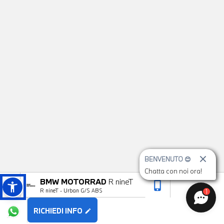
BENVENUTO 😊
Chatta con noi ora!
BMW MOTORRAD
R nineT
phone_iphone
arrow_upward
1
R nineT - Urban G/S ABS
RICHIEDI INFO
edit