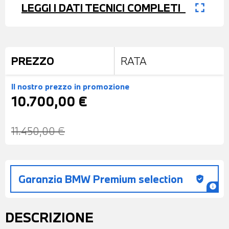
fullscreen
LEGGI I DATI TECNICI COMPLETI
PREZZO
RATA
Il nostro prezzo
in promozione
10.700,00 €
11.450,00 €
Garanzia BMW Premium selection
gpp_good
info
DESCRIZIONE