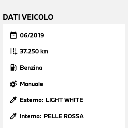
DATI VEICOLO
date_range
06/2019
add_road
37.250 km
local_gas_station
Benzina
settings_suggest
Manuale
colorize
Esterno:
LIGHT WHITE
colorize
Interno:
PELLE ROSSA