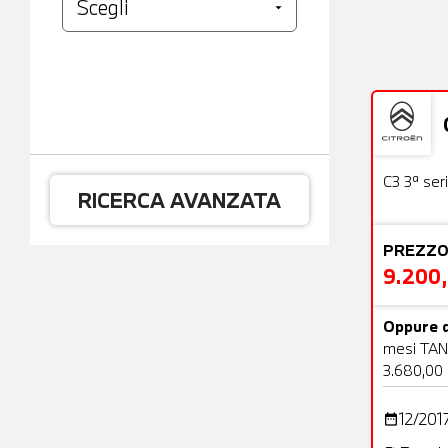
Usato
C3 3ª ser
RICERCA AVANZATA
PREZZO
9.200
Oppure d
mesi TAN
3.680,00
12/201
date_range