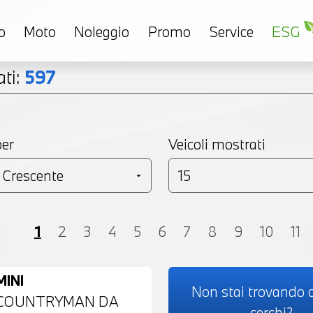
o
Moto
Noleggio
Promo
Service
ESG
ti:
597
per
Veicoli mostrati
Coupé
Monovolume
Station Wagon
SU
1
2
3
4
5
6
7
8
9
10
11
MINI
Non stai trovando c
COUNTRYMAN DA
cerchi?