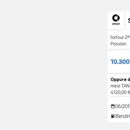
Usato
forfour 2ª
Passion
10.30
Oppure d
mesi TAN
4.120,00 
06/201
date_range
Benzin
local_gas_station