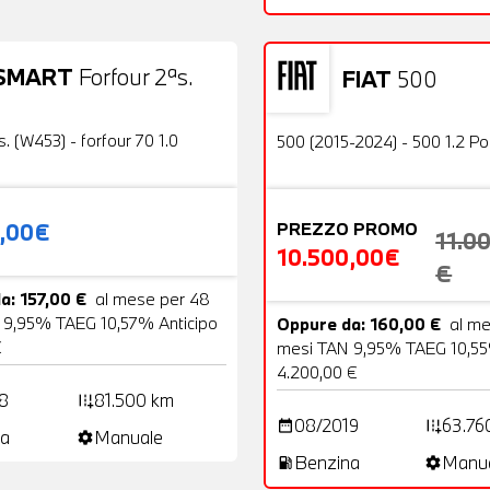
SMART
Forfour 2ªs.
FIAT
500
19 Foto
Usato
OFFERTA
s. (W453) - forfour 70 1.0
500 (2015-2024) - 500 1.2 P
0,00€
PREZZO PROMO
11.0
10.500,00€
€
a: 157,00 €
al mese per 48
 9,95% TAEG 10,57% Anticipo
Oppure da: 160,00 €
al m
€
mesi TAN 9,95% TAEG 10,55
4.200,00 €
8
81.500 km
add_road
08/2019
63.76
date_range
add_road
a
Manuale
settings
Benzina
Manu
local_gas_station
settings