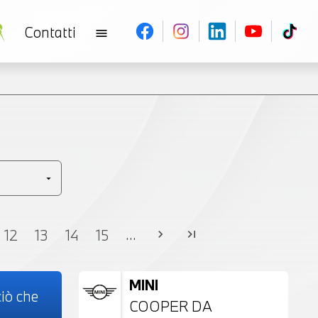
Contatti
menu
V
...
12
13
14
15
chevron_right
last_page
MINI
iò che
COOPER DA