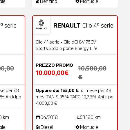
ale
Benzina
Manuale
local_gas_station
settings
ª serie
RENAULT
Clio 4ª serie
18 Foto
Usato
20 Foto
OFFERTA
Clio 4ª serie - Clio dCi 8V 75CV
Start&Stop 5 porte Energy Life
PREZZO PROMO
00,00
10.500,00
10.000,00€
€
se per 48
Oppure da: 153,00 €
al mese per 48
% Anticipo
mesi TAN 9,95% TAEG 10,78% Anticipo
4.000,00 €
0 km
04/2018
63.180 km
date_range
add_road
ale
Diesel
Manuale
local_gas_station
settings