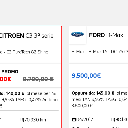
FORD
B-Max
CITROEN
C3 3ª serie
Usato
22 Foto
OFFERTA
B-Max - B-Max 1.5 TDCi 75 C
ie - C3 PureTech 82 Shine
 PROMO
9.500,00€
,00€
9.700,00 €
Oppure da: 145,00 €
al me
a: 140,00 €
al mese per 48
mesi TAN 9,95% TAEG 10,64
 9,95% TAEG 10,47% Anticipo
3.800,00 €
 €
04/2017
98.13
7
70.930 km
date_range
add_road
add_road