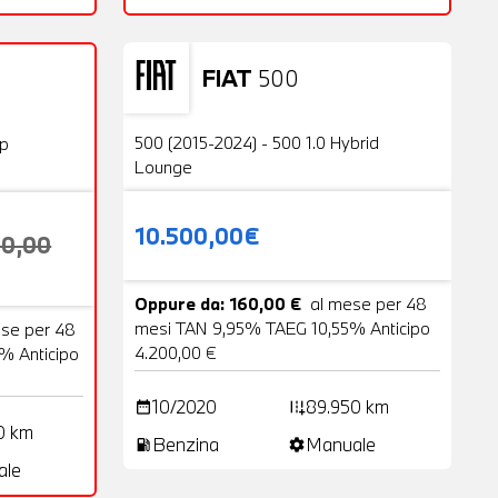
FIAT
500
Usato
23 Foto
20 Foto
500 (2015-2024) - 500 1.0 Hybrid
op
Lounge
10.500,00€
00,00
Oppure da: 160,00 €
al mese per 48
mesi TAN 9,95% TAEG 10,55% Anticipo
ese per 48
4.200,00 €
% Anticipo
10/2020
89.950 km
date_range
add_road
0 km
Benzina
Manuale
local_gas_station
settings
ale