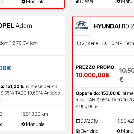
Diesel
Manu
na
Manuale
local_gas_station
settings
settings
OPEL
Adam
HYUNDAI
I10 2
20 Foto
Usato
OFFERTA
dam 1.2 70 CV Jam
i10 2ª serie - i10 1.0 MPI Tech
,00€
PREZZO PROMO
10.5
10.000,00€
€
a: 151,00 €
al mese per 48
 9,95% TAEG 10,60% Anticipo
Oppure da: 153,00 €
al me
€
mesi TAN 9,95% TAEG 10,78
4.000,00 €
8
81.380 km
add_road
09/2019
90.42
date_range
add_road
a
Manuale
settings
Benzina
Manu
local_gas_station
settings