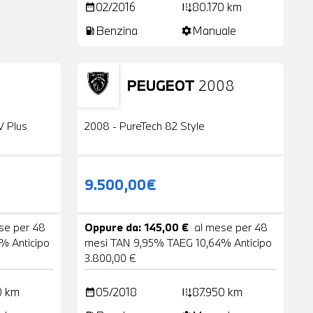
02/2016
80.170 km
date_range
add_road
Benzina
Manuale
local_gas_station
settings
PEUGEOT
2008
24 Foto
Usato
2 Foto
V Plus
2008 - PureTech 82 Style
9.500,00€
se per 48
Oppure da: 145,00 €
al mese per 48
% Anticipo
mesi TAN 9,95% TAEG 10,64% Anticipo
3.800,00 €
0 km
05/2018
87.950 km
date_range
add_road