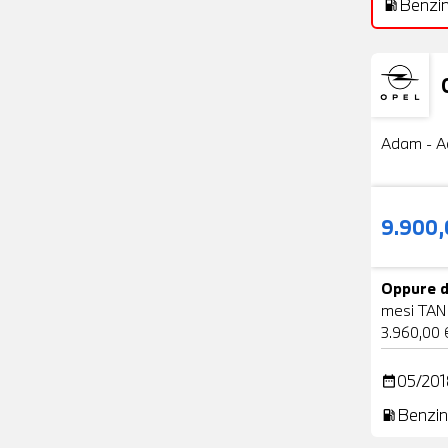
Benzi
local_gas_station
Usato
Adam - A
9.900
Oppure d
mesi TAN
3.960,00 
05/201
date_range
Benzin
local_gas_station