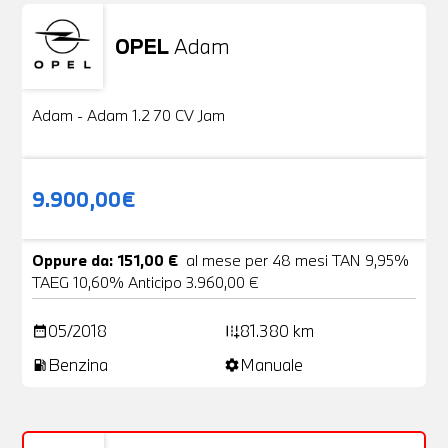
OPEL
Adam
Usato
20 Foto
Adam - Adam 1.2 70 CV Jam
9.900,00€
Oppure da: 151,00 €
al mese per 48 mesi TAN 9,95%
TAEG 10,60% Anticipo 3.960,00 €
05/2018
81.380 km
date_range
add_road
Benzina
Manuale
local_gas_station
settings