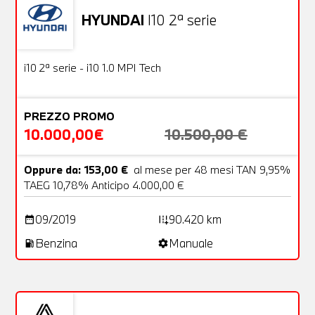
HYUNDAI
I10 2ª serie
Usato
18 Foto
OFFERTA
i10 2ª serie - i10 1.0 MPI Tech
PREZZO PROMO
10.000,00€
10.500,00 €
Oppure da: 153,00 €
al mese per 48 mesi TAN 9,95%
TAEG 10,78% Anticipo 4.000,00 €
09/2019
90.420 km
date_range
add_road
Benzina
Manuale
local_gas_station
settings