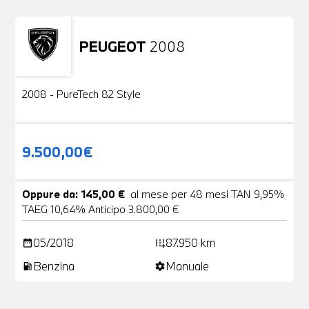
PEUGEOT
2008
Usato
2 Foto
2008 - PureTech 82 Style
9.500,00€
Oppure da: 145,00 €
al mese per 48 mesi TAN 9,95%
TAEG 10,64% Anticipo 3.800,00 €
05/2018
87.950 km
date_range
add_road
Benzina
Manuale
local_gas_station
settings