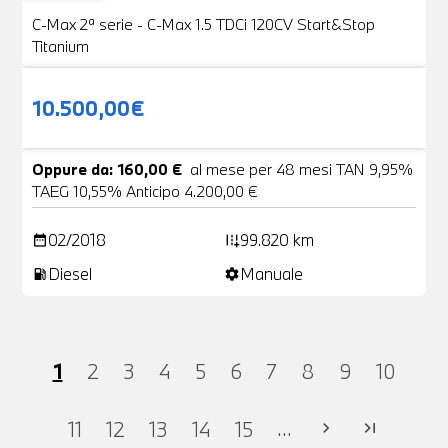
C-Max 2ª serie - C-Max 1.5 TDCi 120CV Start&Stop
Titanium
10.500,00€
Oppure da: 160,00 €
al mese per 48 mesi TAN 9,95%
TAEG 10,55% Anticipo 4.200,00 €
02/2018
99.820 km
date_range
add_road
Diesel
Manuale
local_gas_station
settings
1
2
3
4
5
6
7
8
9
10
...
11
12
13
14
15
chevron_right
last_page