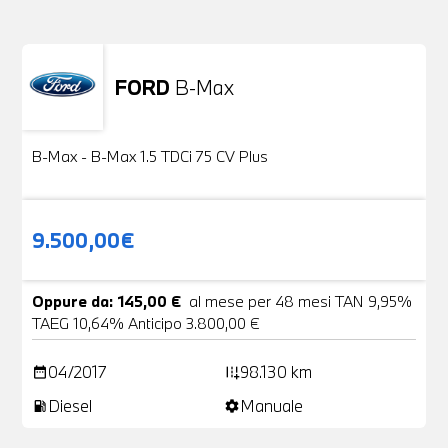
FORD
B-Max
Usato
24 Foto
B-Max - B-Max 1.5 TDCi 75 CV Plus
9.500,00€
Oppure da: 145,00 €
al mese per 48 mesi TAN 9,95%
TAEG 10,64% Anticipo 3.800,00 €
04/2017
98.130 km
date_range
add_road
Diesel
Manuale
local_gas_station
settings