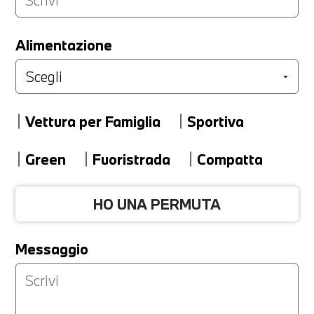
LA TUA PERMUTA
Alimentazione
Marca
Vettura per Famiglia
Sportiva
Modello
Green
Fuoristrada
Compatta
HO UNA PERMUTA
Versione
Messaggio
Km