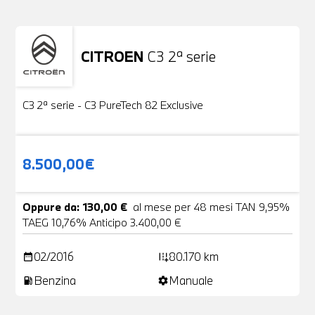
CITROEN
C3 2ª serie
Usato
19 Foto
C3 2ª serie - C3 PureTech 82 Exclusive
8.500,00€
Oppure da: 130,00 €
al mese per 48 mesi TAN 9,95%
TAEG 10,76% Anticipo 3.400,00 €
02/2016
80.170 km
date_range
add_road
Benzina
Manuale
local_gas_station
settings
Non stai trovando ciò che cerchi?