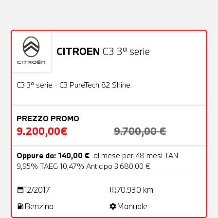
NESSUN PROBLEMA
Richiedici un auto liberamente
CITROEN
C3 3ª serie
Usato
22 Foto
OFFERTA
C3 3ª serie - C3 PureTech 82 Shine
PREZZO PROMO
9.200,00€
9.700,00 €
Oppure da: 140,00 €
al mese per 48 mesi TAN
9,95% TAEG 10,47% Anticipo 3.680,00 €
12/2017
70.930 km
date_range
add_road
Benzina
Manuale
local_gas_station
settings