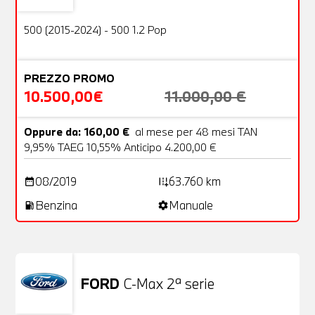
OFFERTA
500 (2015-2024) - 500 1.2 Pop
PREZZO PROMO
10.500,00€
11.000,00 €
Oppure da: 160,00 €
al mese per 48 mesi TAN
9,95% TAEG 10,55% Anticipo 4.200,00 €
08/2019
63.760 km
date_range
add_road
Benzina
Manuale
local_gas_station
settings
FORD
C-Max 2ª serie
Usato
25 Foto