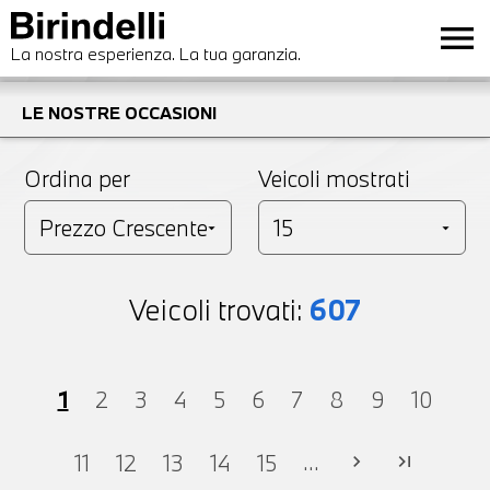
menu
La nostra esperienza. La tua garanzia.
LE NOSTRE OCCASIONI
Ordina per
Veicoli mostrati
Veicoli trovati:
607
1
2
3
4
5
6
7
8
9
10
...
11
12
13
14
15
chevron_right
last_page