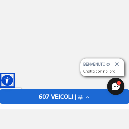
BENVENUTO 😊
Chatta con noi ora!
1
607
VEICOLI |
tune
expand_less
AUTO
MOTO
close