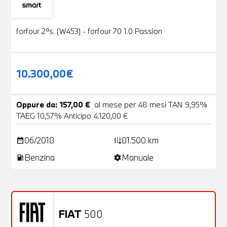
Usato
19 Foto
forfour 2ªs. (W453) - forfour 70 1.0 Passion
10.300,00€
Oppure da: 157,00 €
al mese per 48 mesi TAN 9,95%
TAEG 10,57% Anticipo 4.120,00 €
06/2018
81.500 km
date_range
add_road
Benzina
Manuale
local_gas_station
settings
FIAT
500
Usato
20 Foto