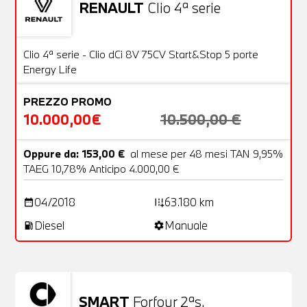
RENAULT
Clio 4ª serie
Usato
20 Foto
OFFERTA
Clio 4ª serie - Clio dCi 8V 75CV Start&Stop 5 porte
Energy Life
PREZZO PROMO
10.000,00€
10.500,00 €
Oppure da: 153,00 €
al mese per 48 mesi TAN 9,95%
TAEG 10,78% Anticipo 4.000,00 €
04/2018
63.180 km
date_range
add_road
Diesel
Manuale
local_gas_station
settings
SMART
Forfour 2ªs.