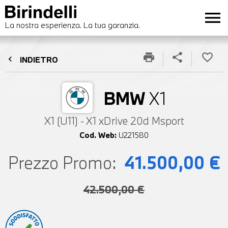
menu
La nostra esperienza. La tua garanzia.
print
share
favorite_border
chevron_left
INDIETRO
BMW
X1
X1 (U11) - X1 xDrive 20d Msport
Cod. Web:
U221580
Prezzo Promo:
41.500,00 €
42.500,00 €