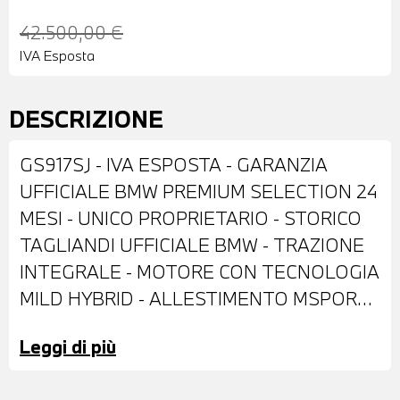
42.500,00 €
IVA Esposta
DESCRIZIONE
GS917SJ - IVA ESPOSTA - GARANZIA
UFFICIALE BMW PREMIUM SELECTION 24
MESI - UNICO PROPRIETARIO - STORICO
TAGLIANDI UFFICIALE BMW - TRAZIONE
INTEGRALE - MOTORE CON TECNOLOGIA
MILD HYBRID - ALLESTIMENTO MSPORT -
DOTATA DI: VERNICE STORM BAY
Leggi di più
METALLIZZATO - CERCHI IN LEGA DA 20"
- FARI LED ADATTIVI - COMFORT ACCESS