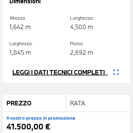
Dimensioni
Altezza
Lunghezza:
1,642 m
4,500 m
Larghezza:
Passo
1,845 m
2,692 m
fullscreen
LEGGI I DATI TECNICI COMPLETI
PREZZO
RATA
Il nostro prezzo
in promozione
41.500,00 €