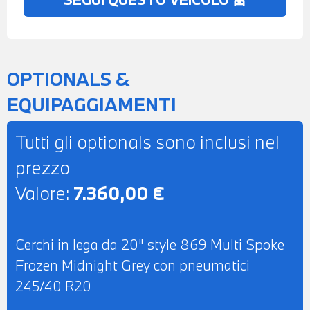
BLUETOOTH - USB - APPLE CAR PLAY -
ANDROID AUTO - NAVIGATORE
SATELLITARE - IMPIANTO AUDIO
HARMAN KARDON - COMPATIBILITA' CON
OPTIONALS &
CONNECTED DRIVE SERVICES -
EQUIPAGGIAMENTI
TELESERVICES - CHIAMATA DI
EMERGENZA - RETROVISORE INTERNO
Tutti gli optionals sono inclusi nel
AUTOANABBAGLIANTE - POSSIBILITA' DI
prezzo
PROVA - POSSIBILITA' DI PERMUTA -
Valore:
7.360,00 €
POSSIBILITA' DI LEASING O
FINANZIAMENTO ANCHE PER L'INTERO
IMPORTO
Cerchi in lega da 20" style 869 Multi Spoke
Frozen Midnight Grey con pneumatici
245/40 R20