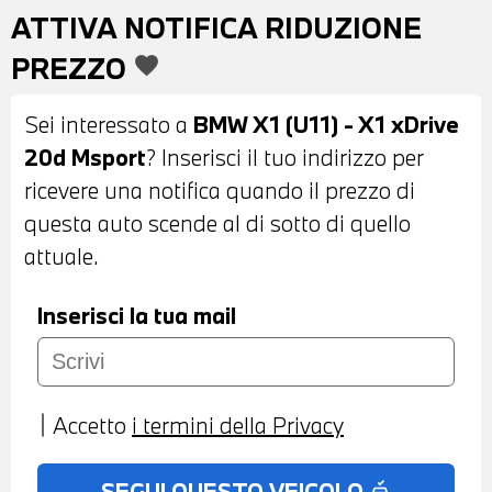
- SPECCHIETTI ESTERNI RIPIEGABILI
ATTIVA NOTIFICA RIDUZIONE
ELETTRICAMENTE E ANTIABBAGLIANTI -
PREZZO
favorite
VETRI POSTERIORI E LUNOTTO
OSCURATI - BARRE PORTATUTTO SUL
Sei interessato a
BMW X1 (U11) - X1 xDrive
TETTO - SENSORI DI PARCHEGGIO
20d Msport
? Inserisci il tuo indirizzo per
ANTERIORI E POSTERIORI - TELECAMERA
ricevere una notifica quando il prezzo di
POSTERIORE - INTERNI IN ALCANTARA
questa auto scende al di sotto di quello
MISTO PELLE VEGANZA NERA -
attuale.
VOLANTE SPORTIVO M IN PELLE CON
COMANDI MULTIFUNZIONE - CAMBIO
Inserisci la tua mail
AUTOMATICO CON PALETTE AL
VOLANTE - CRUISE CONTROL - DRIVING
ASSISTANT PLUS - CLIMATIZZATORE
Accetto
i termini della Privacy
AUTOMATICO BIZONA - VANO DI
RICARICA WIRELESS PER TELEFONO -
SEGUI QUESTO VEICOLO
no_crash