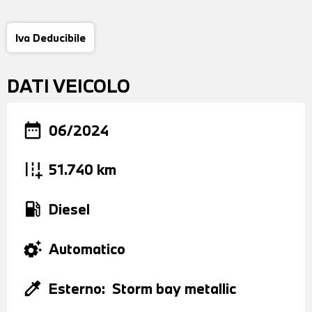
Iva Deducibile
DATI VEICOLO
date_range
06/2024
add_road
51.740 km
local_gas_station
Diesel
settings_suggest
Automatico
colorize
Esterno:
Storm bay metallic