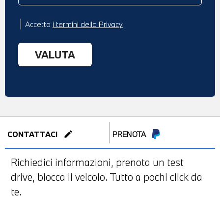
Accetto
i termini della Privacy
edit
CONTATTACI
PRENOTA
Richiedici informazioni, prenota un test
drive, blocca il veicolo. Tutto a pochi click da
te.