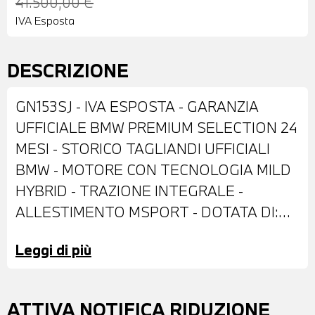
41.500,00 €
IVA Esposta
DESCRIZIONE
GN153SJ - IVA ESPOSTA - GARANZIA
UFFICIALE BMW PREMIUM SELECTION 24
MESI - STORICO TAGLIANDI UFFICIALI
BMW - MOTORE CON TECNOLOGIA MILD
HYBRID - TRAZIONE INTEGRALE -
ALLESTIMENTO MSPORT - DOTATA DI:
VERNICE METALLIZZATA BROOKLYN
Leggi di più
GREY - CERCHI IN LEGA DA 19'' - VETRI E
LUNOTTO POSTERIORI OSCURATI -
BARRE PORTATUTTO SUL TETTO -
ATTIVA NOTIFICA RIDUZIONE