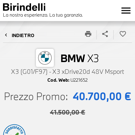
menu
La nostra esperienza. La tua garanzia.
print
share
favorite_border
chevron_left
INDIETRO
BMW
X3
X3 (G01/F97) - X3 xDrive20d 48V Msport
Cod. Web:
U221652
Prezzo Promo:
40.700,00 €
41.500,00 €