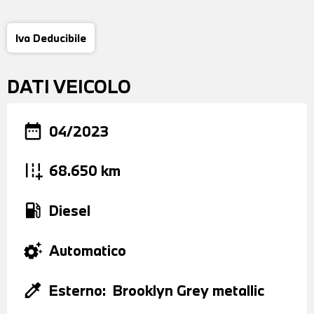
Iva Deducibile
DATI VEICOLO
date_range
04/2023
add_road
68.650 km
local_gas_station
Diesel
settings_suggest
Automatico
colorize
Esterno:
Brooklyn Grey metallic