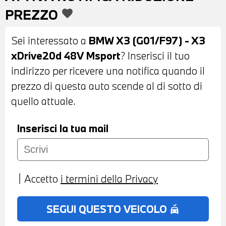
SERBATOIO MAGGIORATO - SPECCHI
PREZZO
favorite
RETROVISORI ESTERNI RIPIEGABILI
ELETTRICAMENTE E
Sei interessato a
BMW X3 (G01/F97) - X3
ANTIABBAGLIAMENTO - FARI LED -
xDrive20d 48V Msport
? Inserisci il tuo
SENSORI DI PARCHEGGIO ANTERIORI E
indirizzo per ricevere una notifica quando il
POSTERIORI - RETROCAMERA DI
prezzo di questa auto scende al di sotto di
PARCHEGGIO - TELAIO SPORTIVO M - KIT
quello attuale.
AEREODINAMICO M - LUCIDO SHADOW
LINE - INTERNI IN SENSATEC TRAFORATA
Inserisci la tua mail
NERA - VOLANTE SPORTIVO M
MULTIFUNZIONE IN PELLE - CAMBIO
AUTOMATICO CON PADDLE AL VOLANTE
Accetto
i termini della Privacy
- CRUISE CONTROL - SEDILI SPORTIVI -
PACCHETTO PORTAOGGETTI - LISTELLI
SEGUI QUESTO VEICOLO
no_crash
INTERNI ILLUMINATI - COMANDI