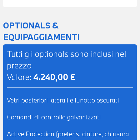
GALVANIZZATI - CLIMATIZZATORE
AUTOMATICO TRIZONA - ACTIVE
PROTECTION - DRIVING ASSISTANT -
OPTIONALS &
RADIO DAB - CHIAMATA D'EMERGENZA
EQUIPAGGIAMENTI
INTELLIGENTE - TELESERVICES -
COMPATIBILITA' CON CONNECTED DRIVE
Tutti gli optionals sono inclusi nel
SERVICES - CONNECTED PACKAGE
prezzo
PROFESSIONAL - RICARICA WIRELESS
Valore:
4.240,00 €
PER IL CELLULARE - BMW LIVE COCKPIT
PLUS - CIELO ANTRACITE - POSSIBILITA'
DI PROVA - POSSIBILITA' DI PERMUTA -
Vetri posteriori laterali e lunotto oscurati
POSSIBILITA' DI LEASING O
FINANZIAMENTO ANCHE PER L'INTERO
Comandi di controllo galvanizzati
IMPORTO
Active Protection (pretens. cinture, chiusura