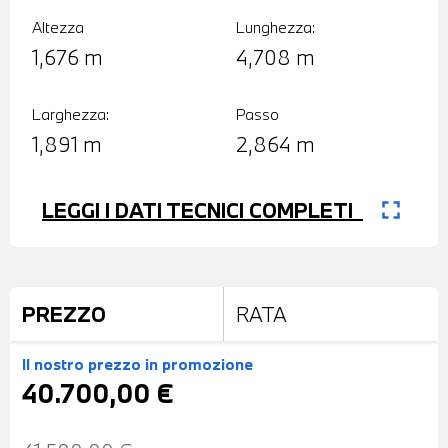
Altezza
Lunghezza:
1,676 m
4,708 m
Larghezza:
Passo
1,891 m
2,864 m
fullscreen
LEGGI I DATI TECNICI COMPLETI
PREZZO
RATA
Il nostro prezzo
in promozione
40.700,00 €