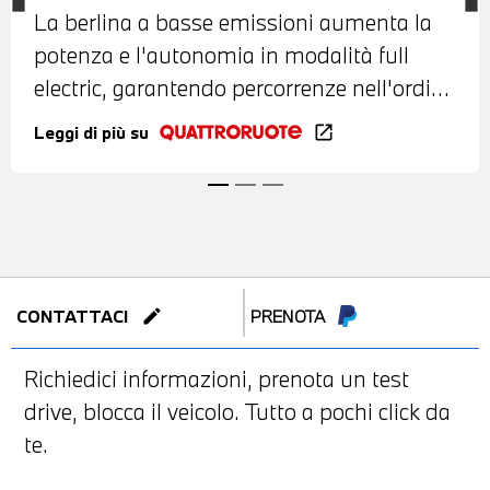
La berlina a basse emissioni aumenta la
potenza e l'autonomia in modalità full
electric, garantendo percorrenze nell'ordine
dei 41,6 km/litro
Leggi di più su
open_in_new
edit
CONTATTACI
PRENOTA
Richiedici informazioni, prenota un test
drive, blocca il veicolo. Tutto a pochi click da
te.