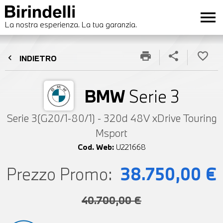
menu
La nostra esperienza. La tua garanzia.
print
share
favorite_border
chevron_left
INDIETRO
BMW
Serie 3
Serie 3(G20/1-80/1) - 320d 48V xDrive Touring
Msport
Cod. Web:
U221668
Prezzo Promo:
38.750,00 €
40.700,00 €