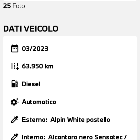
25
Foto
DATI VEICOLO
date_range
03/2023
add_road
63.950 km
local_gas_station
Diesel
settings_suggest
Automatico
colorize
Esterno:
Alpin White pastello
colorize
Interno:
Alcantara nero Sensatec /