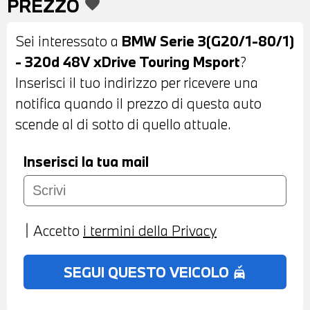
PREZZO
favorite
ANTIABBAGLIAMENTO - SENSORI DI
PARCHEGGIO ANTERIORI E POSTERIORI -
Sei interessato a
BMW Serie 3(G20/1-80/1)
RETROCAMERA DI PARCHEGGIO - TALAIO
- 320d 48V xDrive Touring Msport
?
SPORTIVO M - KIT AEREODINAMICO M -
Inserisci il tuo indirizzo per ricevere una
LUCIDO SHADOW LINE - FARI LED -
notifica quando il prezzo di questa auto
INTERNI IN ALCANTARA E SENSATEC
scende al di sotto di quello attuale.
NERI - VOLANTE SPORTIVO M IN PELLE
CON COMANDI MULTIFUNZIONE -
Inserisci la tua mail
CAMBIO AUTOMATICO SPORT CON
PADDLE AL VOLANTE - CRUISE
CONTROL - SEDILI SPORTIVI -
Accetto
i termini della Privacy
PACCHETTO PORTAOGGETTI -
CLIMATIZZATORE AUTOMATICO TRIZONA
SEGUI QUESTO VEICOLO
no_crash
- NAVIGATORE - ACTIVE GUARD PLUS -
RADIO DAB - CHIAMATA D'EMERGENZA