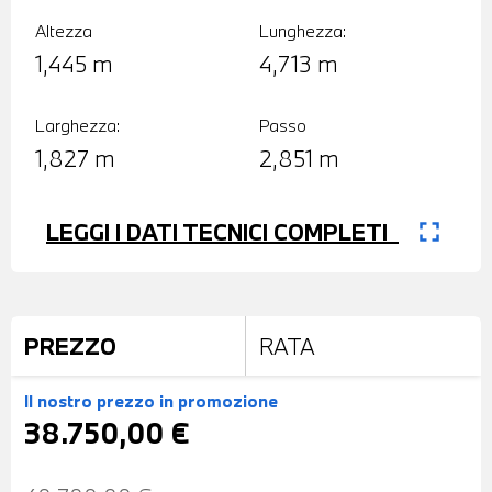
Altezza
Lunghezza:
1,445 m
4,713 m
Larghezza:
Passo
1,827 m
2,851 m
fullscreen
LEGGI I DATI TECNICI COMPLETI
PREZZO
RATA
Il nostro prezzo
in promozione
38.750,00 €