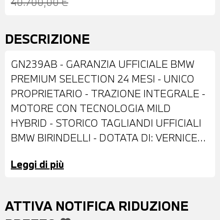
40.700,00 €
DESCRIZIONE
GN239AB - GARANZIA UFFICIALE BMW
PREMIUM SELECTION 24 MESI - UNICO
PROPRIETARIO - TRAZIONE INTEGRALE -
MOTORE CON TECNOLOGIA MILD
HYBRID - STORICO TAGLIANDI UFFICIALI
BMW BIRINDELLI - DOTATA DI: VERNICE
ALPINE WHITE PASTELLO - CERCHI IN
Leggi di più
LEGA DA 19'' - BARRE PORTATUTTO SUL
TETTO - VETRI E LUNOTTO POSTERIORI
OSCURATI - SPECCHI ESTERNI
ATTIVA NOTIFICA RIDUZIONE
RIPIEGABILI ELETTRICAMENTE E