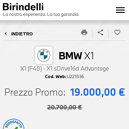
menu
La nostra esperienza. La tua garanzia.
print
share
favorite_border
chevron_left
INDIETRO
BMW
X1
X1 (F48) - X1 sDrive16d Advantage
Cod. Web:
U221836
Prezzo Promo:
19.000,00 €
20.700,00 €