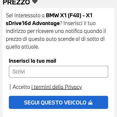
PREZZO
favorite
SATINATO - SENSORI DI PARCHEGGIO
ANTERIORI E POSTERIORI - INTERNI IN
Sei interessato a
BMW X1 (F48) - X1
SENSATEC NERO - VOLANTE IN PELLE
sDrive16d Advantage
? Inserisci il tuo
CON COMANDI MULTIFUNZIONE -
indirizzo per ricevere una notifica quando il
CAMBIO MANUALE - LIMITATORE DI
prezzo di questa auto scende al di sotto di
VELOCITA’ - CLIMATIZZATORE MANUALE -
quello attuale.
BRACCIOLO ANTERIORE - PACCHETTO
PORTAOGGETTI - RADIO DAB –
Inserisci la tua mail
CHIAMATA D’EMERGENZA INTELLIGENTE
– TELESERVICES - COMPATIBILITA’ CON
CONNECTED DRIVE SERVICES - REMOTE
Accetto
i termini della Privacy
SERVICES - POSSIBILITA’ DI PROVA -
POSSIBILITA’ DI PERMUTA - POSSIBILITA’
SEGUI QUESTO VEICOLO
no_crash
DI FINANZIAMENTO ANCHE PER
L’INTERO IMPORTO