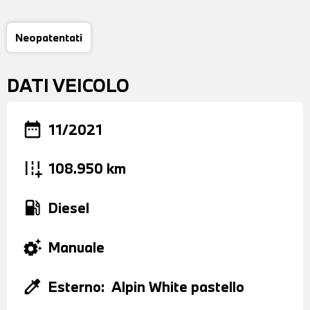
Neopatentati
DATI VEICOLO
date_range
11/2021
add_road
108.950 km
local_gas_station
Diesel
settings_suggest
Manuale
colorize
Esterno:
Alpin White pastello