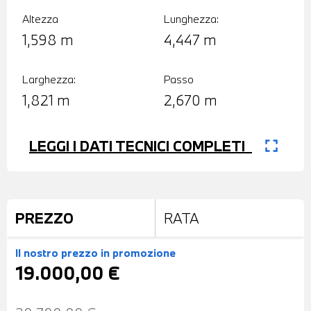
Altezza
Lunghezza:
1,598 m
4,447 m
Larghezza:
Passo
1,821 m
2,670 m
fullscreen
LEGGI I DATI TECNICI COMPLETI
PREZZO
RATA
Il nostro prezzo
in promozione
19.000,00 €