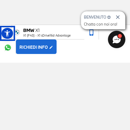
BENVENUTO 😊
Chatta con noi ora!
BMW
X1
phone_iphone
arrow_upward
X1 (F48) - X1 sDrive16d Advantage
1
RICHIEDI INFO
edit
POTREBBE PIACERTI