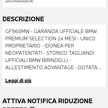
20.700,00 €
DESCRIZIONE
GF968MW - GARANIZA UFFICIALE BMW
PREMIUM SELECTION 24 MESI - UNICO
PROPRIETARIO - IDONEA PER
NEOPATENTATI - STORICO TAGLIANDI
UFFICIALI BMW BIRINDELLI -
ALLESTIMENTO ADVANTAGE - DOTATA
DI: VERNICE ALPIN WHITE PASTELLO -
Leggi di più
CERCHI IN LEGA DA 17’’ - SPECCHI
ESTERNI RICHIUDIBILI
ELETTRONICAMENTE - BARRE
ATTIVA NOTIFICA RIDUZIONE
PORTATUTTO SUL TETTO IN ALLUMINIO